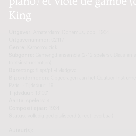
King
Uitgever:
Amsterdam: Donemus, cop. 1964
Uitgavenummer:
02117
Genre:
Kamermuziek
Subgenre:
Gemengd ensemble (2-12 spelers); Blaas en st
toetsinstrument(en)
Bezetting:
fl spt/pf vl vladg/vc
Bijzonderheden:
Opgedragen aan het Quatuor Instrume
Paris. - Tijdsduur: 18'
Tijdsduur:
18'00"
Aantal spelers:
4
Compositiejaar:
1964
Status:
volledig gedigitaliseerd (direct leverbaar)
Auteur(s):