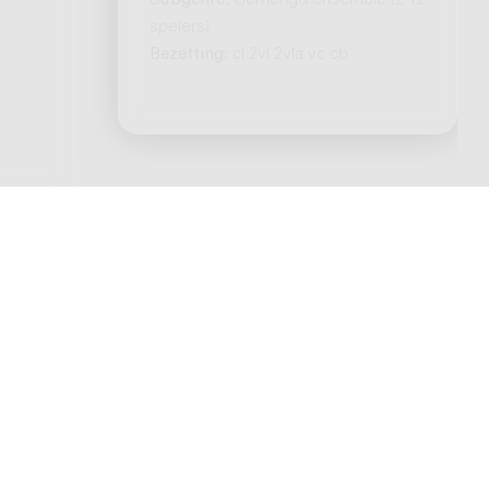
Subgenre:
Gemengd ensemble (2-12
spelers)
Bezetting:
cl 2vl 2vla vc cb