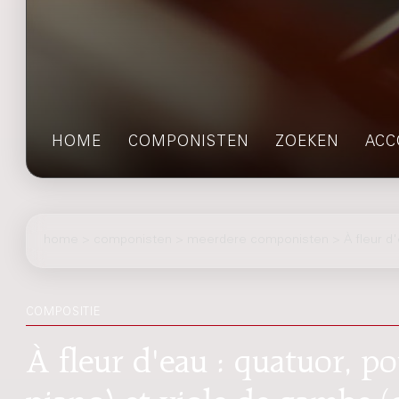
HOME
COMPONISTEN
ZOEKEN
ACC
home
>
componisten
> meerdere componisten > À fleur d'
COMPOSITIE
À fleur d'eau : quatuor, po
piano) et viole de gambe (o