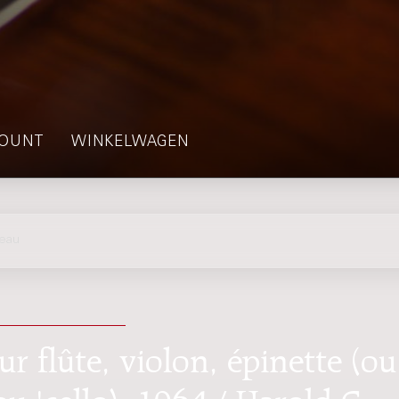
OUNT
WINKELWAGEN
eau
ur flûte, violon, épinette (ou
u 'cello), 1964 / Harold C.