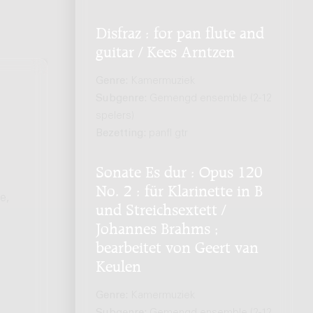
Disfraz : for pan flute and
guitar / Kees Arntzen
Genre:
Kamermuziek
Subgenre:
Gemengd ensemble (2-12
spelers)
Bezetting:
panfl gtr
Sonate Es dur : Opus 120
No. 2 : für Klarinette in B
e,
und Streichsextett /
Johannes Brahms ;
bearbeitet von Geert van
Keulen
Genre:
Kamermuziek