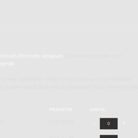
concert-informatie aangeven
. Donemus zorgt dan voor
agenda
.
 on-line aanschaffen. Indien u kiest voor een downloadbaar
ere gevallen wordt deze naar u opgestuurd. Voor meer informati
PRIJS/STUK
AANTAL
a's
EUR 20,57