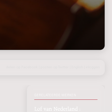
delen op Facebook
|
posten op Twitter
|
English
|
inloggen
GERELATEERDE WERKEN
Lof van Nederland :