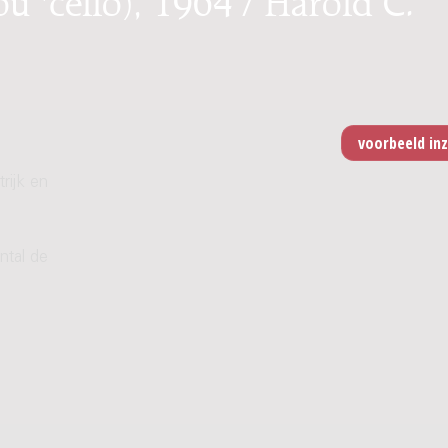
rijk en
ntal de