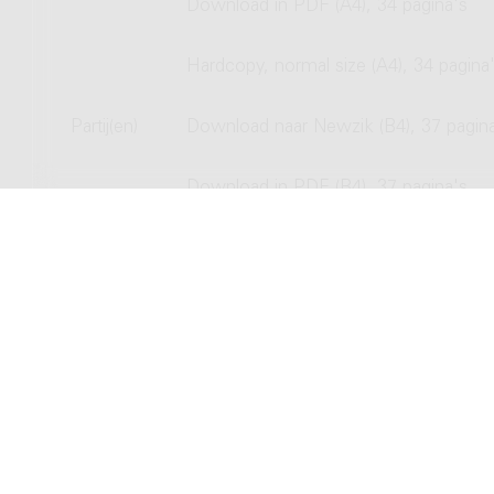
Download in PDF (A4), 34 pagina's
Hardcopy, normal size (A4), 34 pagina
Partij(en)
Download naar Newzik (B4), 37 pagin
Download in PDF (B4), 37 pagina's
Hardcopy, normal size (B4), 37 pagina