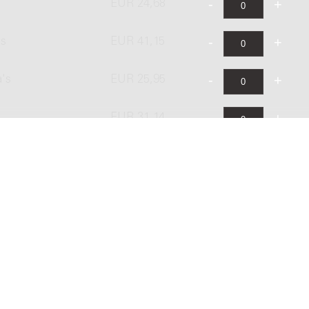
EUR 24,68
's
EUR 41,15
a's
EUR 25,95
EUR 31,14
's
EUR 51,90