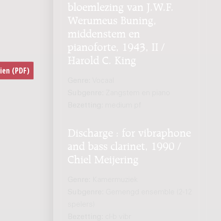
bloemlezing van J.W.F.
Werumeus Buning,
middenstem en
pianoforte, 1943, II /
Harold C. King
Genre:
Vocaal
Subgenre:
Zangstem en piano
Bezetting:
medium pf
Discharge : for vibraphone
and bass clarinet, 1990 /
Chiel Meijering
Genre:
Kamermuziek
Subgenre:
Gemengd ensemble (2-12
spelers)
Bezetting:
cl-b vibr