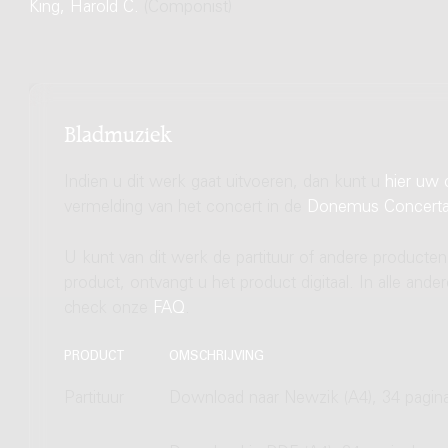
King, Harold C.
(Componist)
Bladmuziek
Indien u dit werk gaat uitvoeren, dan kunt u
hier uw 
vermelding van het concert in de
Donemus Concert
U kunt van dit werk de partituur of andere producten
product, ontvangt u het product digitaal. In alle and
check onze
FAQ
.
PRODUCT
OMSCHRIJVING
Partituur
Download naar Newzik (A4), 34 pagin