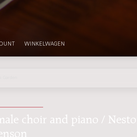
OUNT
WINKELWAGEN
s Garden
male choir and piano / Nesto
venson