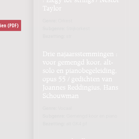
Taylor
Genre:
Orkest
Subgenre:
Strijkorkest
Bezetting:
str
Drie najaarsstemmingen :
voor gemengd koor, alt-
solo en pianobegeleiding,
opus 55 / gedichten van
Joannes Reddingius, Hans
Schouwman
Genre:
Vocaal
Subgenre:
Gemengd koor en piano
Bezetting:
alt GK4 pf