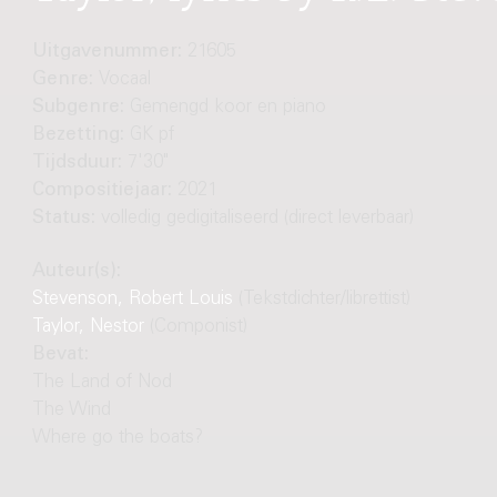
Uitgavenummer:
21605
Genre:
Vocaal
Subgenre:
Gemengd koor en piano
Bezetting:
GK pf
Tijdsduur:
7'30"
Compositiejaar:
2021
Status:
volledig gedigitaliseerd (direct leverbaar)
Auteur(s):
Stevenson, Robert Louis
(Tekstdichter/librettist)
Taylor, Nestor
(Componist)
Bevat:
The Land of Nod
The Wind
Where go the boats?