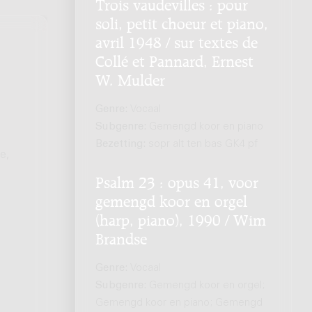
Trois vaudevilles : pour
soli, petit choeur et piano,
avril 1948 / sur textes de
Collé et Pannard, Ernest
W. Mulder
Genre:
Vocaal
Subgenre:
Gemengd koor en piano
Bezetting:
sopr alt ten bas GK4 pf
e,
Psalm 23 : opus 41, voor
gemengd koor en orgel
(harp, piano), 1990 / Wim
Brandse
Genre:
Vocaal
Subgenre:
Gemengd koor en orgel;
Gemengd koor en piano; Gemengd