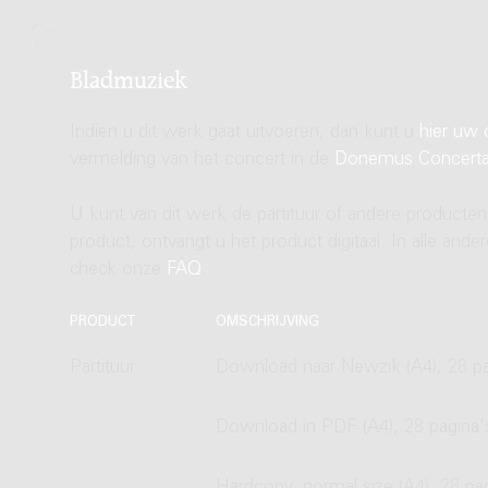
Bladmuziek
Indien u dit werk gaat uitvoeren, dan kunt u
hier uw 
vermelding van het concert in de
Donemus Concert
U kunt van dit werk de partituur of andere producten
product, ontvangt u het product digitaal. In alle and
check onze
FAQ
.
PRODUCT
OMSCHRIJVING
Partituur
Download naar Newzik (A4), 28 pa
Download in PDF (A4), 28 pagina'