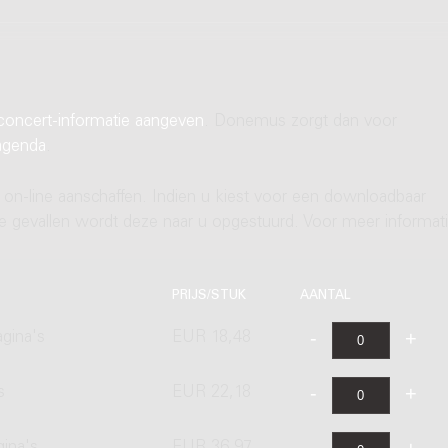
concert-informatie aangeven
. Donemus zorgt dan voor
agenda
.
 on-line aanschaffen. Indien u kiest voor een downloadbaar
ere gevallen wordt deze naar u opgestuurd. Voor meer informati
PRIJS/STUK
AANTAL
gina's
EUR 18,48
s
EUR 22,18