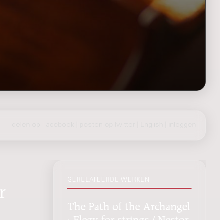
delen op Facebook
|
posten op Twitter
|
English
|
inloggen
GERELATEERDE WERKEN
r
The Path of the Archangel
: Elegy for strings / Nestor