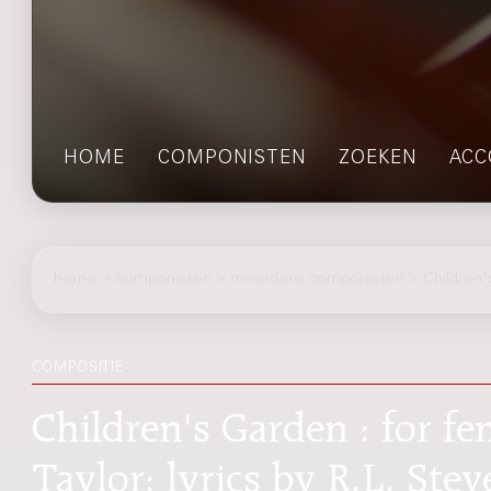
HOME
COMPONISTEN
ZOEKEN
ACC
home
>
componisten
> meerdere componisten > Children'
COMPOSITIE
Children's Garden : for fe
Taylor; lyrics by R.L. Ste