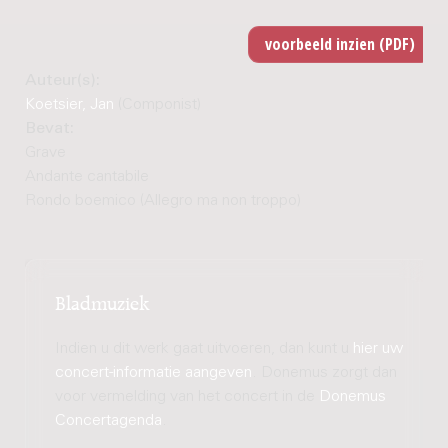
Auteur(s):
Koetsier, Jan
(Componist)
Bevat:
Grave
Andante cantabile
Rondo boemico (Allegro ma non troppo)
Bladmuziek
Indien u dit werk gaat uitvoeren, dan kunt u
hier uw
concert-informatie aangeven
. Donemus zorgt dan
voor vermelding van het concert in de
Donemus
Concertagenda
.