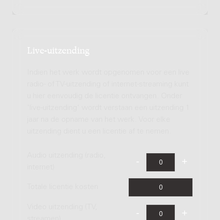
Live-uitzending
Indien het werk wordt opgenomen voor een live
radio- of TV-uitzending of internet-streaming kunt
u hier eenvoudig de licentie ontvangen. Onder
'live-uitzending' wordt verstaan een uitzending 1
jaar na de opname van het werk. Voor elke
uitzending dient u een licentie af te nemen.
Audio uitzending (radio,
internet)
Totale licentie kosten
Video uitzending (TV,
streamen)