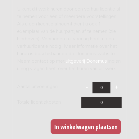
U kunt dit werk huren door een verhuurlicentie af
te nemen voor een of meerdere voorstellingen.
Als u een licentie afneemt dient u ook 1
exemplaar van de huurpartijen af te nemen (zie
hierboven). Voor iedere uitvoering heeft u een
verhuurlicentie nodig. Meer informatie over het
huren is beschikbaar op de Donemus website.
Neem contact op met
uitgeverij Donemus
indien
u nog vragen heeft over het huren van dit werk.
Aantal uitvoeringen
Totale licentiekosten