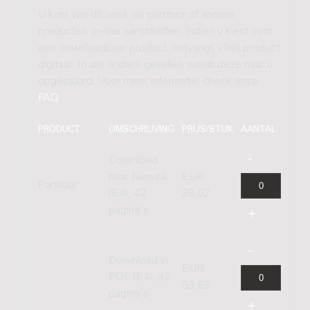
U kunt van dit werk de partituur of andere
producten on-line aanschaffen. Indien u kiest voor
een downloadbaar product, ontvangt u het product
digitaal. In alle andere gevallen wordt deze naar u
opgestuurd. Voor meer informatie, check onze
FAQ
.
PRODUCT
OMSCHRIJVING
PRIJS/STUK
AANTAL
Download
naar Newzik
EUR
Partituur
(B4), 42
28,02
pagina's
Download in
EUR
PDF (B4), 42
33,62
pagina's