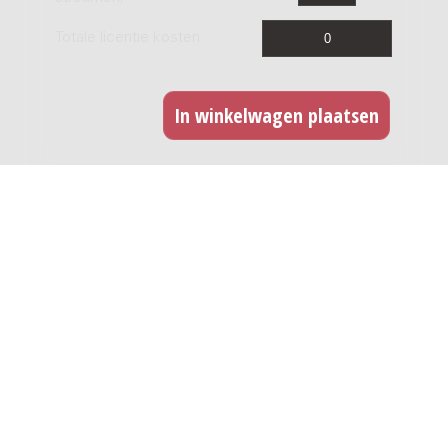
Totale licentie kosten
CD opname
Indien u dit werk wilt opnemen op CD kunt u hier
een licentie afnemen. Voor iedere titel dient u
een licentie af te nemen. Deze licentie betreft
ook een digitale release.
CD titels