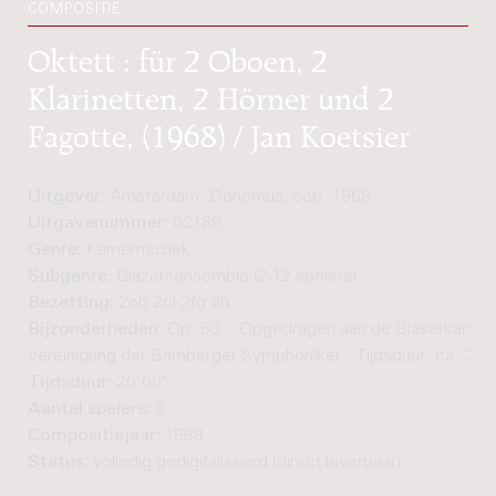
COMPOSITIE
Oktett : für 2 Oboen, 2
Klarinetten, 2 Hörner und 2
Fagotte, (1968) / Jan Koetsier
Uitgever:
Amsterdam: Donemus, cop. 1968
Uitgavenummer:
02189
Genre:
Kamermuziek
Subgenre:
Blazersensemble (2-12 spelers)
Bezetting:
2ob 2cl 2fg 2h
Bijzonderheden:
Op. 53. - Opgedragen aan de Bläserkamme
Vereinigung der Bamberger Symphoniker. - Tijdsduur: ca. 20'
Tijdsduur:
20'00"
Aantal spelers:
8
Compositiejaar:
1968
Status:
volledig gedigitaliseerd (direct leverbaar)