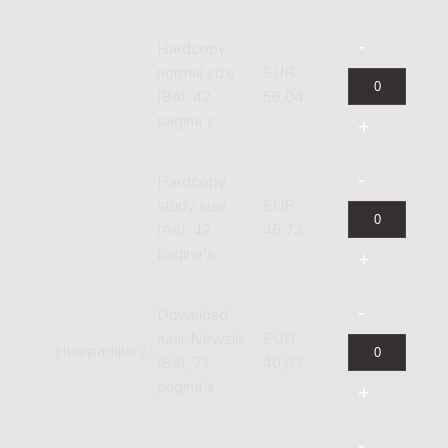
Hardcopy,
normal size
EUR
(B4), 42
56,04
pagina's
Hardcopy,
study size
EUR
(A4), 42
46,73
pagina's
Download
naar Newzik
EUR
Huurpartij(en)
(B4), 71
40,03
pagina's