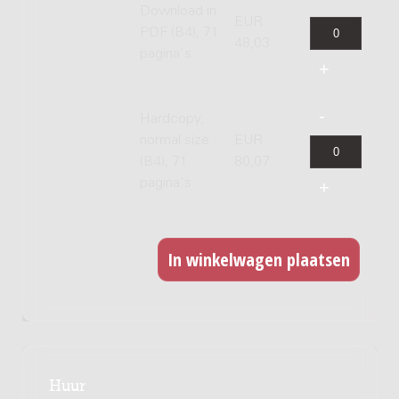
Download in
EUR
PDF (B4), 71
48,03
pagina's
Hardcopy,
normal size
EUR
(B4), 71
80,07
pagina's
Huur