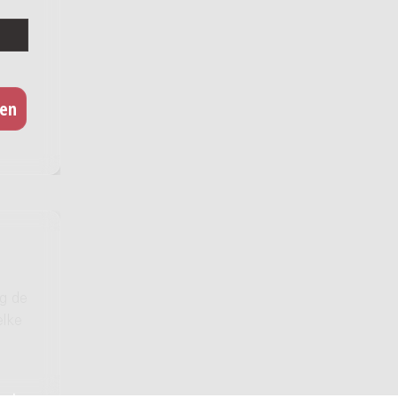
ig de
elke