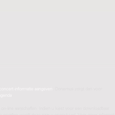
concert-informatie aangeven
. Donemus zorgt dan voor
agenda
.
 on-line aanschaffen. Indien u kiest voor een downloadbaar