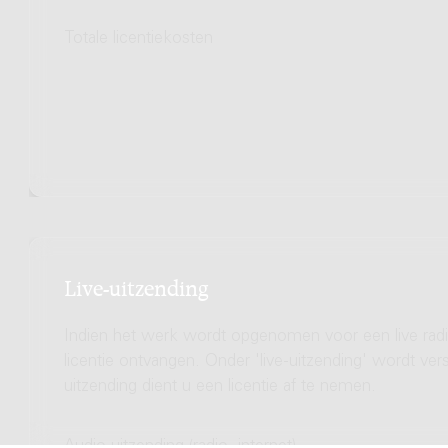
Totale licentiekosten
Live-uitzending
Indien het werk wordt opgenomen voor een live radio
licentie ontvangen. Onder 'live-uitzending' wordt ve
uitzending dient u een licentie af te nemen.
Audio uitzending (radio, internet)