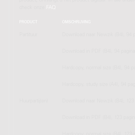
product, ontvangt u het product digitaal. In alle and
check onze
FAQ
.
PRODUCT
OMSCHRIJVING
Partituur
Download naar Newzik (B4), 94 p
Download in PDF (B4), 94 pagina
Hardcopy, normal size (B4), 94 p
Hardcopy, study size (A4), 94 pag
Huurpartij(en)
Download naar Newzik (B4), 123 
Download in PDF (B4), 123 pagin
Hardcopy, normal size (B4), 123 