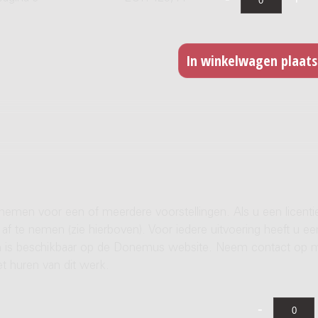
 nemen voor een of meerdere voorstellingen. Als u een licenti
af te nemen (zie hierboven). Voor iedere uitvoering heeft u ee
ren is beschikbaar op de Donemus website. Neem contact op 
t huren van dit werk.