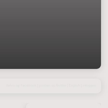
delen op Facebook
|
posten op Twitter
|
English
|
inloggen