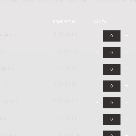
ere gevallen wordt deze naar u opgestuurd. Voor meer informati
PRIJS/STUK
AANTAL
agina's
EUR 49,56
's
EUR 59,47
agina's
EUR 99,12
ina's
EUR 83,01
pagina's
EUR 61,57
a's
EUR 73,88
pagina's
EUR 123,14