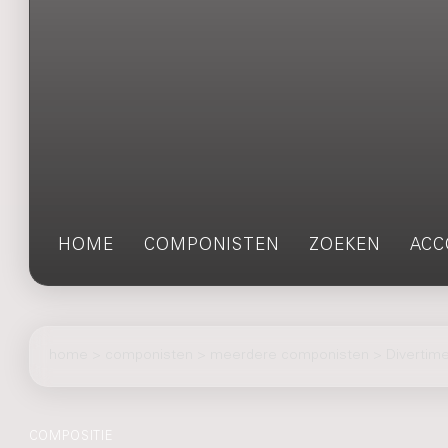
HOME
COMPONISTEN
ZOEKEN
ACC
home
>
componisten
> meerdere componisten > Divertime
COMPOSITIE