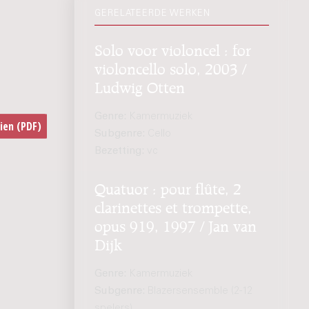
GERELATEERDE WERKEN
Solo voor violoncel : for
violoncello solo, 2003 /
Ludwig Otten
Genre:
Kamermuziek
Subgenre:
Cello
Bezetting:
vc
Quatuor : pour flûte, 2
clarinettes et trompette,
opus 919, 1997 / Jan van
Dijk
Genre:
Kamermuziek
Subgenre:
Blazersensemble (2-12
spelers)