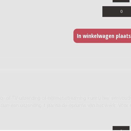
- of TV-uitzending of internet-streaming kunt u hier eenvoud
rstaan een uitzending 1 jaar na de opname van het werk. Voor 