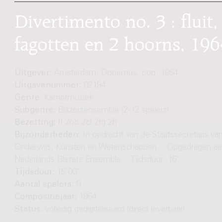
Divertimento no. 3 : fluit,
fagotten en 2 hoorns, 19
Uitgever:
Amsterdam: Donemus, cop. 1964
Uitgavenummer:
02194
Genre:
Kamermuziek
Subgenre:
Blazersensemble (2-12 spelers)
Bezetting:
fl 2ob 2cl 2fg 2h
Bijzonderheden:
In opdracht van de Staatssecretaris va
Onderwijs, Kunsten en Wetenschappen. - Opgedragen aa
Nederlands Blazers Ensemble. - Tijdsduur: 16'
Tijdsduur:
15'00"
Aantal spelers:
9
Compositiejaar:
1964
Status:
volledig gedigitaliseerd (direct leverbaar)