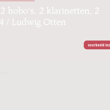
 2 hobo's, 2 klarinetten, 2
64 / Ludwig Otten
n
n het