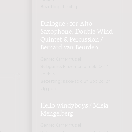
Bezetting:
fl 2cl trp
Dialogue : for Alto
Saxophone, Double Wind
Quintet & Percussion /
Bernard van Beurden
Genre:
Kamermuziek
Subgenre:
Blazersensemble (2-12
spelers)
Bezetting:
sax-a-solo 2fl 2ob 2cl 2h
2fg perc
Hello windyboys / Misja
Mengelberg
Genre:
Kamermuziek