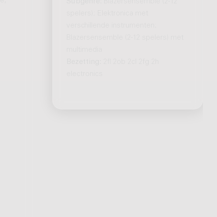
e,
Subgenre:
Blazersensemble (2-12
spelers); Elektronica met
verschillende instrumenten;
Blazersensemble (2-12 spelers) met
multimedia
Bezetting:
2fl 2ob 2cl 2fg 2h
electronics