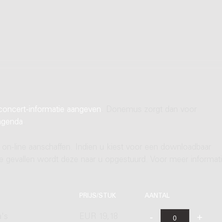
concert-informatie aangeven
. Donemus zorgt dan voor
agenda
.
 on-line aanschaffen. Indien u kiest voor een downloadbaar
ere gevallen wordt deze naar u opgestuurd. Voor meer informati
PRIJS/STUK
AANTAL
a's
EUR 19,18