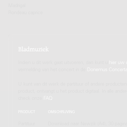
Madrigal
Rondeau caprice
Bladmuziek
Indien u dit werk gaat uitvoeren, dan kunt u
hier uw 
vermelding van het concert in de
Donemus Concert
U kunt van dit werk de partituur of andere producten
product, ontvangt u het product digitaal. In alle and
check onze
FAQ
.
PRODUCT
OMSCHRIJVING
Partituur
Download naar Newzik (A4), 30 pagin