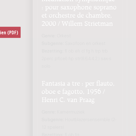
: pour saxophone soprano
et orchestre de chambre,
2000 / Willem Strietman
Genre:
Orkest
Subgenre:
Saxofoon en orkest
Bezetting:
fl ob eh cl fg h trp trb
2perc pf(cel) hp str(8.6.4.4.2.) sax-s
solo
Fantasia a tre : per flauto,
oboe e fagotto, 1956 /
Henri C. van Praag
Genre:
Kamermuziek
Subgenre:
Houtblazersensemble (2-
12 spelers)
Bezetting:
fl ob fg