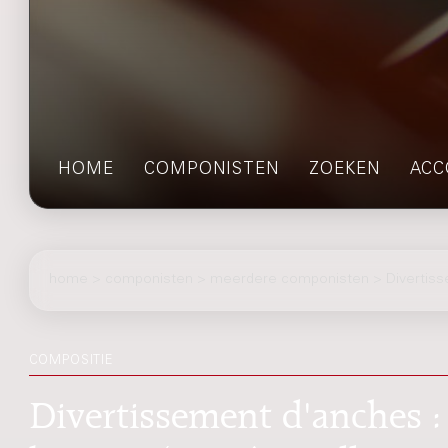
HOME
COMPONISTEN
ZOEKEN
ACC
home
>
componisten
> meerdere componisten > Divertiss
COMPOSITIE
Divertissement d'anches : 