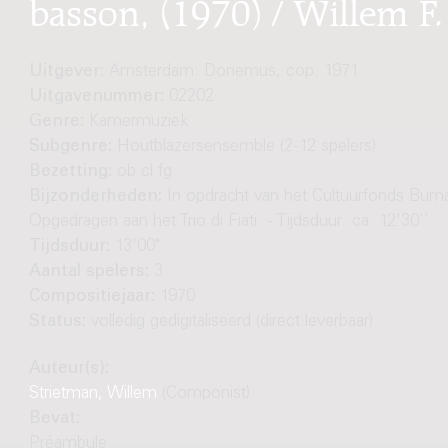
basson, (1970) / Willem F
Uitgever:
Amsterdam: Donemus, cop. 1971
Uitgavenummer:
02202
Genre:
Kamermuziek
Subgenre:
Houtblazersensemble (2-12 spelers)
Bezetting:
ob cl fg
Bijzonderheden:
In opdracht van het Cultuurfonds Buma
Opgedragen aan het Trio di Fiati. - Tijdsduur: ca. 12'30''
Tijdsduur:
13'00"
Aantal spelers:
3
Compositiejaar:
1970
Status:
volledig gedigitaliseerd (direct leverbaar)
Auteur(s):
Strietman, Willem
(Componist)
Bevat:
Préambule