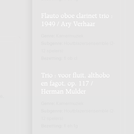
Flauto oboe clarinet trio :
1949 / Ary Verhaar
Genre:
Kamermuziek
Subgenre:
Houtblazersensemble (2-
12 spelers)
Bezetting:
fl ob cl
Trio : voor fluit, althobo
en fagot, op. 117 /
Herman Mulder
e,
Genre:
Kamermuziek
Subgenre:
Houtblazersensemble (2-
12 spelers)
Bezetting:
fl eh fg