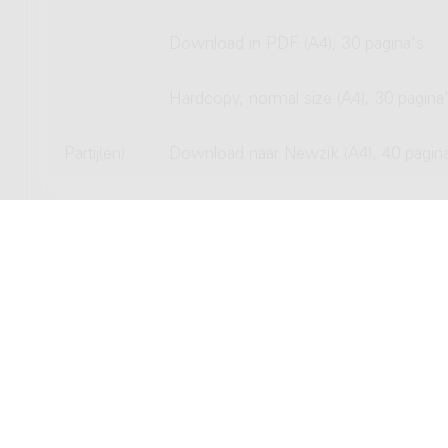
Download in PDF (A4), 30 pagina's
Hardcopy, normal size (A4), 30 pagina
Partij(en)
Download naar Newzik (A4), 40 pagin
Download in PDF (A4), 40 pagina's
Hardcopy, normal size (A4), 40 pagina