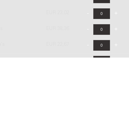
EUR 23,02
's
EUR 38,36
a's
EUR 22,67
EUR 27,20
's
EUR 45,34