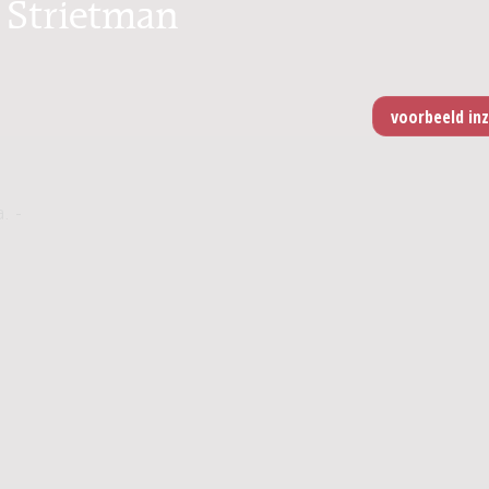
. Strietman
. -