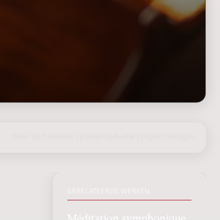
delen op Facebook
|
posten op Twitter
|
English
|
inloggen
GERELATEERDE WERKEN
Méditation symphonique