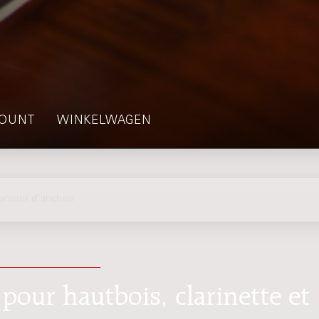
OUNT
WINKELWAGEN
ement d'anches
pour hautbois, clarinette et