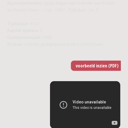
Bijzonderheden:
Opgedragen aan Isabelle van Keulen
en Reinild Mees. - Cop. 1987. - Tijdsduur: ca. 9'
Tijdsduur:
9'00"
Aantal spelers:
2
Compositiejaar:
1986
Status:
volledig gedigitaliseerd (direct leverbaar)