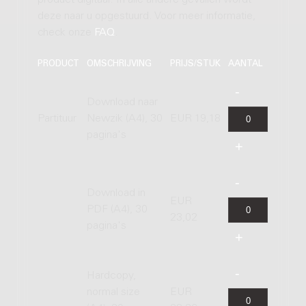
product digitaal. In alle andere gevallen wordt
deze naar u opgestuurd. Voor meer informatie,
check onze
FAQ
.
PRODUCT
OMSCHRIJVING
PRIJS/STUK
AANTAL
Download naar
Partituur
Newzik (A4), 30
EUR 19,18
pagina's
Download in
EUR
PDF (A4), 30
23,02
pagina's
Hardcopy,
normal size
EUR