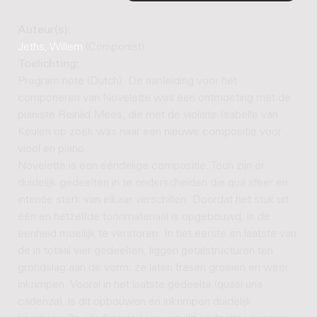
Auteur(s):
Jeths, Willem
(Componist)
Toelichting:
Program note (Dutch): De aanleiding voor het
componeren van Novelette was een ontmoeting met de
pianiste Reinild Mees, die met de violiste Isabelle van
Keulen op zoek was naar een nieuwe compositie voor
viool en piano.
Novelette is een ééndelige compositie. Toch zijn er
duidelijk gedeelten in te onderscheiden die qua sfeer en
intentie sterk van elkaar verschillen. Doordat het stuk uit
één en hetzelfde toonmateriaal is opgebouwd, is de
eenheid moeilijk te verstoren. In het eerste en laatste van
de in totaal vier gedeelten, liggen getalstructuren ten
grondslag aan de vorm; ze laten frasen groeien en weer
inkrimpen. Vooral in het laatste gedeelte (quasi una
cadenza), is dit opbouwen en inkrimpen duidelijk