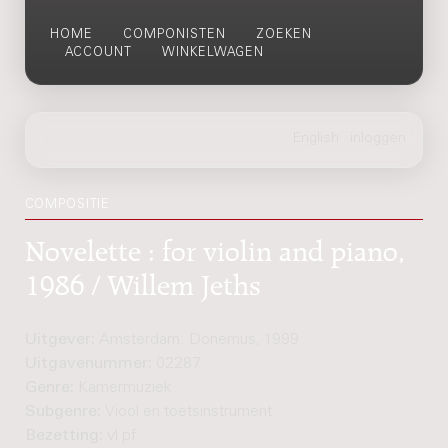
HOME
COMPONISTEN
ZOEKEN
ACCOUNT
WINKELWAGEN
COMPOSITIE
Novelette : for violin and piano,
1986 / Willem Jeths
Uitgever:
Amsterdam: Donemus, 1999
Uitgavenummer:
02287
Genre:
Kamermuziek
Subgenre:
Viool en toetsinstrument
Bezetting:
vl pf