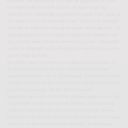
hoorbaar. De allerlaatste toon van dit gedeelte, de toon
fis, neemt telkens toe in duur tot de quasi oneindig
durende toon uiteindelijk opgaat in het niets. Vaak volgt op
een lange toon in de viool een "kras". Deze kras ontstaat
doordat de strijkstok extra op de snaar wordt gedrukt. Dit
gaat gepaard met een steeds toenemende snelheid van
de strijkstok naar het eind van het crescendo. Uiteindelijk
wordt de strijkstok op het hoogtepunt van het crescendo
op de snaar gestopt.
Novelette opent met een secco-akkoord in de piano; in
dit akkoord ligt reeds de kiem van het toonmateriaal
waarmee het hele stuk is opgebouwd. Dit akkoord wordt
middels een proces dat onderhevig is aan getalstructuren
horizontaal gemaakt. Uit het akkoord wordt
langzamerhand een melodische gestalte opgebouwd. Na
dit gedeelte, waarin opbouw en werking centraal staan,
volgt een wat statischer en verstilder fragment. Hierna
komt een zeer ritmisch gedeelte, uitmondend in een quasi
cadens met een katalyserende werking; de spanning,