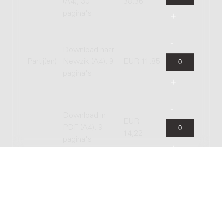
(A4), 30
38,36
pagina's
Download naar
Partij(en)
Newzik (A4), 9
EUR 11,85
pagina's
Download in
EUR
PDF (A4), 9
14,22
pagina's
Hardcopy,
EUR
normal size
23,71
(A4), 9 pagina's