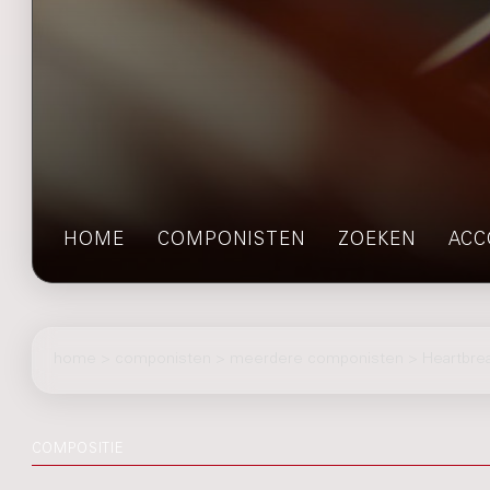
HOME
COMPONISTEN
ZOEKEN
ACC
home
>
componisten
> meerdere componisten > Heartbre
COMPOSITIE