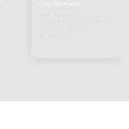
/ Luc Brewaeys
e,
Genre:
Kamermuziek
Subgenre:
Gemengd ensemble (2-12
spelers) met multimedia
Bezetting:
ob cl