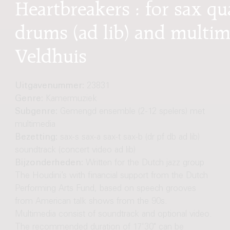
Heartbreakers : for sax qua
drums (ad lib) and multim
Veldhuis
Uitgavenummer:
23831
Genre:
Kamermuziek
Subgenre:
Gemengd ensemble (2-12 spelers) met
multimedia
Bezetting:
sax-s sax-a sax-t sax-b (dr pf db ad lib)
soundtrack (concert video ad lib)
Bijzonderheden:
Written for the Dutch jazz group
The Houdini’s with financial support from the Dutch
Performing Arts Fund, based on speech grooves
from American talk shows from the 90s.
Multimedia consist of soundtrack and optional video.
The recommended duration of 17'30" can be