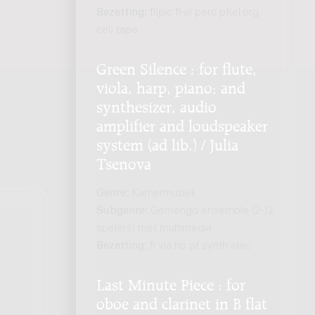
Bezetting:
fl(pic fl-a) perc pf(el.org
cel) tape
Green Silence : for flute,
viola, harp, piano; and
synthesizer, audio
amplifier and loudspeaker
system (ad lib.) / Julia
Tsenova
Genre:
Kamermuziek
Subgenre:
Gemengd ensemble (2-12
spelers) met multimedia
Bezetting:
fl vla hp pf synth elec
Last Minute Piece : for
oboe and clarinet in B flat