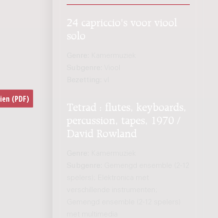
24 capriccio's voor viool
solo
Genre:
Kamermuziek
Subgenre:
Viool
Bezetting:
vl
Tetrad : flutes, keyboards,
percussion, tapes, 1970 /
David Rowland
Genre:
Kamermuziek
Subgenre:
Gemengd ensemble (2-12
spelers); Elektronica met
verschillende instrumenten;
Gemengd ensemble (2-12 spelers)
met multimedia