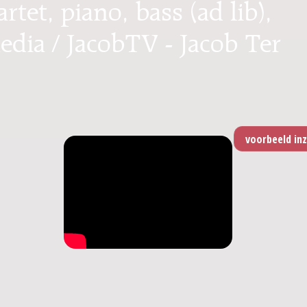
rtet, piano, bass (ad lib),
edia / JacobTV - Jacob Ter