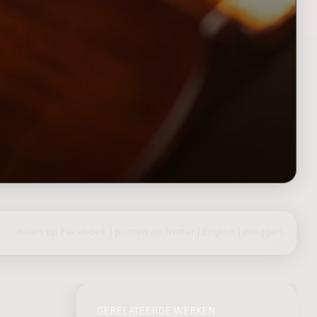
delen op Facebook
|
posten op Twitter
|
English
|
inloggen
GERELATEERDE WERKEN