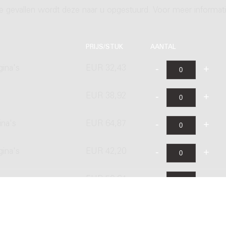
ere gevallen wordt deze naar u opgestuurd. Voor meer informati
PRIJS/STUK
AANTAL
gina's
EUR 32,43
EUR 38,92
ina's
EUR 64,87
gina's
EUR 42,20
EUR 50,64
ina's
EUR 84,40