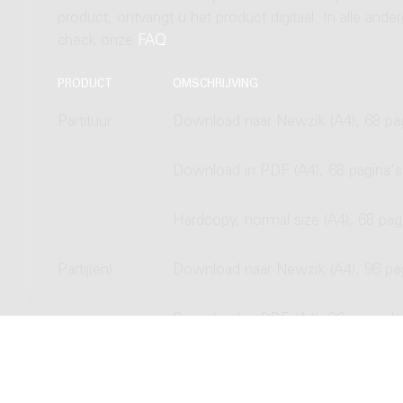
product, ontvangt u het product digitaal. In alle and
check onze
FAQ
.
PRODUCT
OMSCHRIJVING
Partituur
Download naar Newzik (A4), 68 pa
Download in PDF (A4), 68 pagina's
Hardcopy, normal size (A4), 68 pag
Partij(en)
Download naar Newzik (A4), 96 pa
Download in PDF (A4), 96 pagina's
Hardcopy, normal size (A4), 96 pag