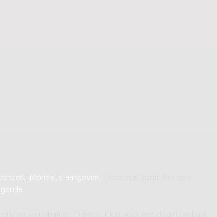
concert-informatie aangeven
. Donemus zorgt dan voor
agenda
.
 on-line aanschaffen. Indien u kiest voor een downloadbaar