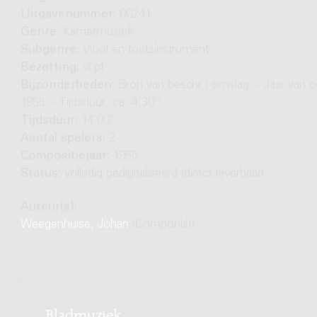
Uitgavenummer:
00241
Genre:
Kamermuziek
Subgenre:
Viool en toetsinstrument
Bezetting:
vl pf
Bijzonderheden:
Bron van beschr.: omslag. - Jaar van 
1955. - Tijdsduur: ca. 4'30''
Tijdsduur:
14'00"
Aantal spelers:
2
Compositiejaar:
1955
Status:
volledig gedigitaliseerd (direct leverbaar)
Auteur(s):
Weegenhuise, Johan
(Componist)
Bladmuziek