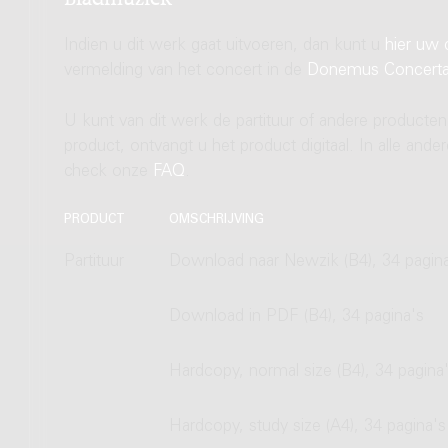
Indien u dit werk gaat uitvoeren, dan kunt u
hier uw 
vermelding van het concert in de
Donemus Concert
U kunt van dit werk de partituur of andere producten
product, ontvangt u het product digitaal. In alle and
check onze
FAQ
.
PRODUCT
OMSCHRIJVING
Partituur
Download naar Newzik (B4), 34 pagin
Download in PDF (B4), 34 pagina's
Hardcopy, normal size (B4), 34 pagina
Hardcopy, study size (A4), 34 pagina's