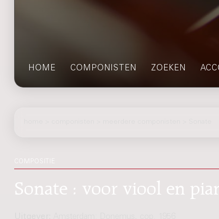
HOME
COMPONISTEN
ZOEKEN
ACC
home
>
componisten
> meerdere componisten > Sonate
COMPOSITIE
Sonate : voor viool en pi
Uitgever:
Amsterdam: Donemus, cop. 1956