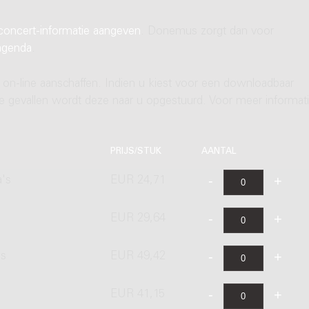
concert-informatie aangeven
. Donemus zorgt dan voor
agenda
.
 on-line aanschaffen. Indien u kiest voor een downloadbaar
ere gevallen wordt deze naar u opgestuurd. Voor meer informati
PRIJS/STUK
AANTAL
a's
EUR 24,71
EUR 29,64
's
EUR 49,42
EUR 41,15