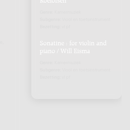
Genre:
Kamermuziek
Subgenre:
Viool en toetsinstrument
Bezetting:
vl pf
e,
Sonatine : for violin and
piano / Will Eisma
Genre:
Kamermuziek
Subgenre:
Viool en toetsinstrument
Bezetting:
vl pf