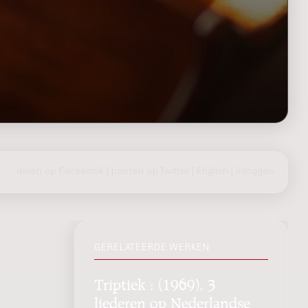
delen op Facebook
|
posten op Twitter
|
English
|
inloggen
GERELATEERDE WERKEN
Triptiek : (1969), 3
liederen op Nederlandse