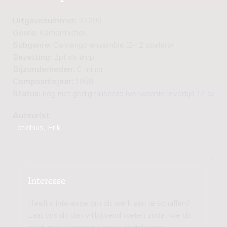
Uitgavenummer:
24299
Genre:
Kamermuziek
Subgenre:
Gemengd ensemble (2-12 spelers)
Bezetting:
2pf str timp
Bijzonderheden:
C minor
Compositiejaar:
1958
Status:
nog niet gedigitaliseerd (verwachte levertijd 14 dage
Auteur(s):
Lotichius, Erik
Interesse
Heeft u interesse om dit werk aan te schaffen?
Laat ons dit dan vrijblijvend weten zodat we dit