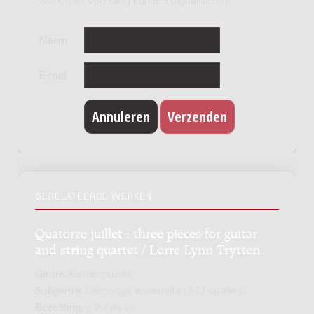
werk met voorrang kunnen digitaliseren.
Naam
E-mail
GERELATEERDE WERKEN
Quatorze juillet : three pieces for guitar
and string quartet / Lorre Lynn Trytten
Genre:
Kamermuziek
Subgenre:
Gemengd ensemble (2-12 spelers)
Bezetting:
g 2vl vla vc