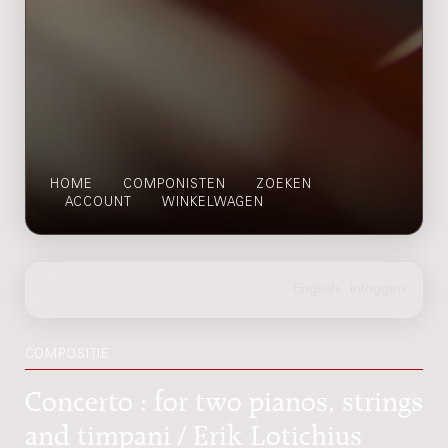
HOME
COMPONISTEN
ZOEKEN
ACCOUNT
WINKELWAGEN
COMPOSITIE
Concerto : for two pianos, strings
and timpani / Erik Lotichius