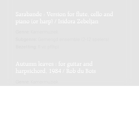
Sarabande : Version for flute, cello and
piano (or harp) / Isidora Zebeljan
Genre:
Kamermuziek
Subgenre:
Gemengd ensemble (2-12 spelers)
Bezetting:
fl vc pf(hp)
Autumn leaves : for guitar and
harpsichord, 1984 / Rob du Bois
Genre:
Kamermuziek
Subgenre:
Gemengd ensemble (2-12 spelers)
Bezetting:
g cemb
Trois simphonies opus 3 : Sinfonia I /
Johann Gabriel Meder
Genre:
Orkest