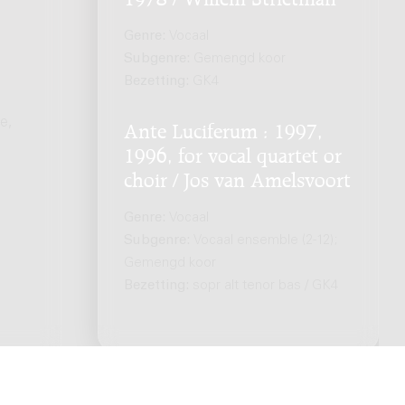
Genre:
Vocaal
Subgenre:
Gemengd koor
Bezetting:
GK4
e,
Ante Luciferum : 1997,
1996, for vocal quartet or
choir / Jos van Amelsvoort
Genre:
Vocaal
Subgenre:
Vocaal ensemble (2-12);
Gemengd koor
Bezetting:
sopr alt tenor bas / GK4