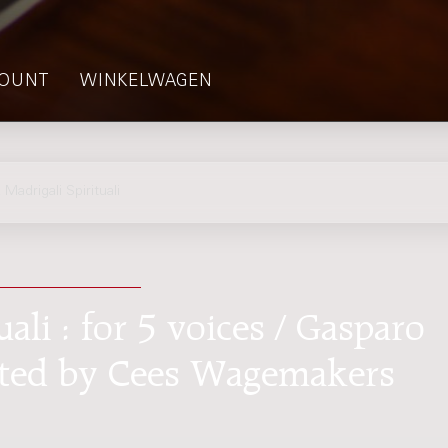
OUNT
WINKELWAGEN
drigali Spirituali
ali : for 5 voices / Gasparo
dited by Cees Wagemakers