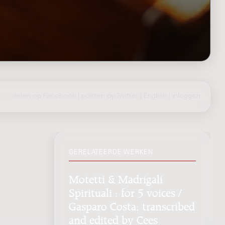
delen op Facebook
|
posten op Twitter
|
English
|
inloggen
GERELATEERDE WERKEN
Motetti & Madrigali
Spirituali : for 5 voices /
Gasparo Costa; transcribed
and edited by Cees