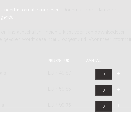
concert-informatie aangeven
. Donemus zorgt dan voor
agenda
.
 on-line aanschaffen. Indien u kiest voor een downloadbaar
ere gevallen wordt deze naar u opgestuurd. Voor meer informati
PRIJS/STUK
AANTAL
a's
EUR 49,87
EUR 59,85
's
EUR 99,75