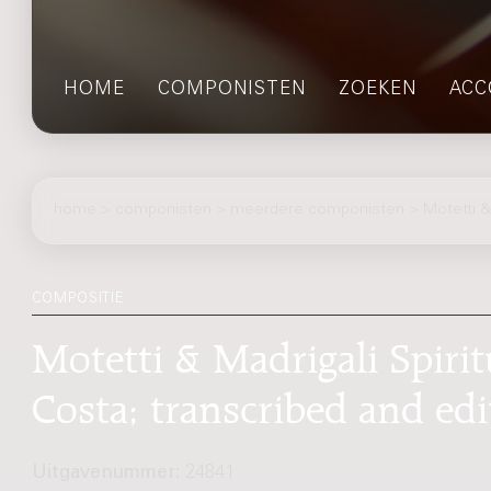
HOME
COMPONISTEN
ZOEKEN
ACC
home
>
componisten
> meerdere componisten > Motetti & Ma
COMPOSITIE
Motetti & Madrigali Spiritu
Costa; transcribed and e
Uitgavenummer:
24841