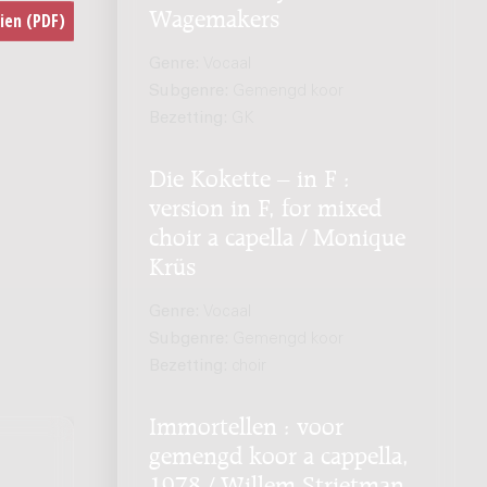
Wagemakers
Genre:
Vocaal
Subgenre:
Gemengd koor
Bezetting:
GK
Die Kokette – in F :
version in F, for mixed
choir a capella / Monique
Krüs
Genre:
Vocaal
Subgenre:
Gemengd koor
Bezetting:
choir
Immortellen : voor
gemengd koor a cappella,
1978 / Willem Strietman