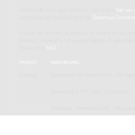
Indien u dit werk gaat uitvoeren, dan kunt u
hier uw 
vermelding van het concert in de
Donemus Concert
U kunt van dit werk de partituur of andere producten
product, ontvangt u het product digitaal. In alle and
check onze
FAQ
.
PRODUCT
OMSCHRIJVING
Partituur
Download naar Newzik (A4), 118 pagin
Download in PDF (A4), 118 pagina's
Hardcopy, normal size (A4), 118 pagina