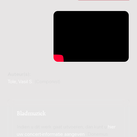
Auteur(s):
Tole, Vasil S.
(Componist)
Bladmuziek
Indien u dit werk gaat uitvoeren, dan kunt u
hier
uw concert-informatie aangeven
. Donemus