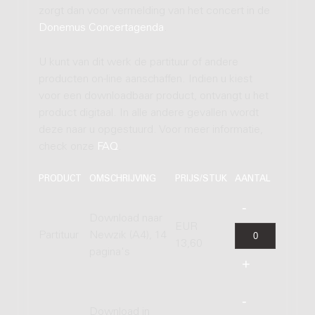
zorgt dan voor vermelding van het concert in de
Donemus Concertagenda
.
U kunt van dit werk de partituur of andere
producten on-line aanschaffen. Indien u kiest
voor een downloadbaar product, ontvangt u het
product digitaal. In alle andere gevallen wordt
deze naar u opgestuurd. Voor meer informatie,
check onze
FAQ
.
PRODUCT
OMSCHRIJVING
PRIJS/STUK
AANTAL
Download naar
EUR
Partituur
Newzik (A4), 14
13,60
pagina's
Download in