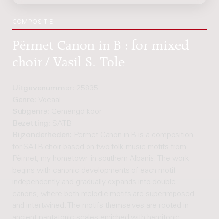
COMPOSITIE
Përmet Canon in B : for mixed
choir / Vasil S. Tole
Uitgavenummer:
25835
Genre:
Vocaal
Subgenre:
Gemengd koor
Bezetting:
SATB
Bijzonderheden:
Përmet Canon in B is a composition
for SATB choir based on two folk music motifs from
Përmet, my hometown in southern Albania. The work
begins with canonic developments of each motif
independently and gradually expands into double
canons, where both melodic motifs are superimposed
and intertwined. The motifs themselves are rooted in
ancient pentatonic scales enriched with hemitonic