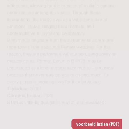
inflections, allowing for the creation of multiple canonic
combinations among the voices. Through these
interactions, the music evokes a wide spectrum of
emotional states, ranging from dramatic and
contemplative to joyful and celebratory.
Both motifs originate from the instrumental ceremonial
repertoire of the traditional Përmet wedding. For this
reason, they are performed without text, sung solely as
musical notes. Përmet Canon in B (PCB) may be
understood as a kind of perpetuum mobile—a musical
process that never truly comes to an end, much like
every person’s enduring love for their birthplace.
Tijdsduur:
3'00"
Compositiejaar:
2026
Status:
volledig gedigitaliseerd (direct leverbaar)