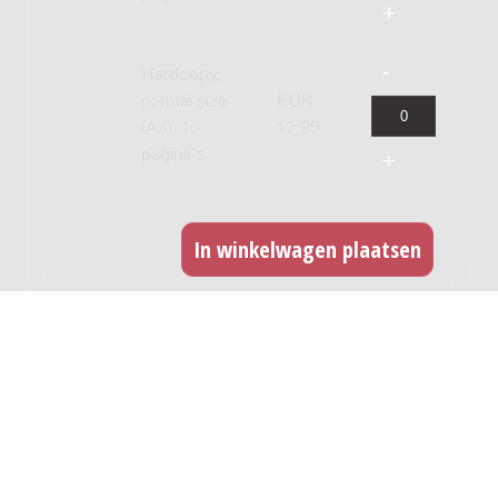
Hardcopy,
normal size
EUR
(A4), 10
12,20
pagina's
GERELATEERDE WERKEN
Antique Dance : for string orchestra /
Vasil S. Tole