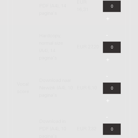
EUR
PDF (A4), 14
16,31
pagina's
Hardcopy,
normal size
EUR 27,20
(A4), 14
pagina's
Download naar
Vocal
Newzik (A4), 10
EUR 6,10
score
pagina's
Download in
PDF (A4), 10
EUR 7,32
pagina's