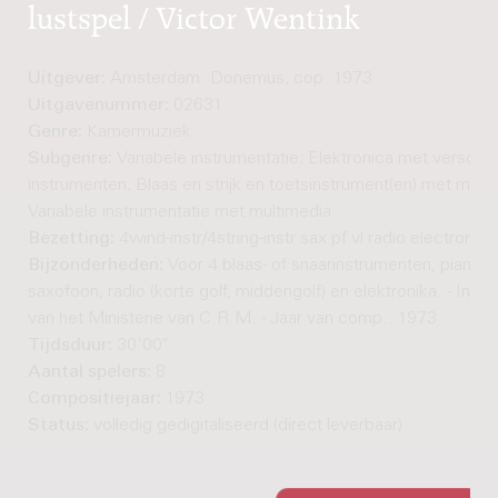
lustspel / Victor Wentink
Uitgever:
Amsterdam: Donemus, cop. 1973
Uitgavenummer:
02631
Genre:
Kamermuziek
Subgenre:
Variabele instrumentatie; Elektronica met verschil
instrumenten; Blaas en strijk en toetsinstrument(en) met multi
Variabele instrumentatie met multimedia
Bezetting:
4wind-instr/4string-instr sax pf vl radio electronics
Bijzonderheden:
Voor 4 blaas- of snaarinstrumenten, piano, v
saxofoon, radio (korte golf, middengolf) en elektronika. - In op
van het Ministerie van C.R.M. - Jaar van comp.: 1973
Tijdsduur:
30'00"
Aantal spelers:
8
Compositiejaar:
1973
Status:
volledig gedigitaliseerd (direct leverbaar)