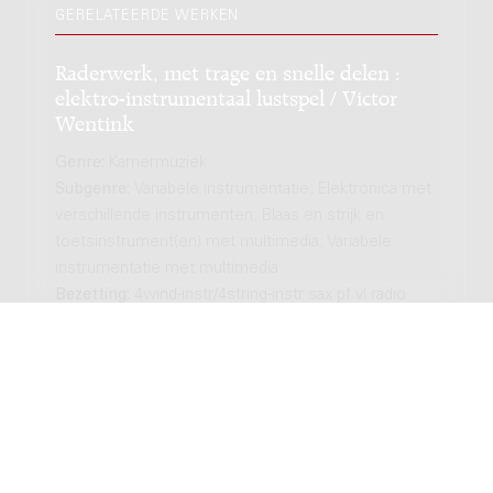
GERELATEERDE WERKEN
Raderwerk, met trage en snelle delen :
elektro-instrumentaal lustspel / Victor
Wentink
Genre:
Kamermuziek
Subgenre:
Variabele instrumentatie; Elektronica met
verschillende instrumenten; Blaas en strijk en
toetsinstrument(en) met multimedia; Variabele
instrumentatie met multimedia
Bezetting:
4wind-instr/4string-instr sax pf vl radio
electronics
De Bremer stadsmuzikanten : amateur
music for various instrumental
combinations / JacobTV - Jacob Ter
Veldhuis