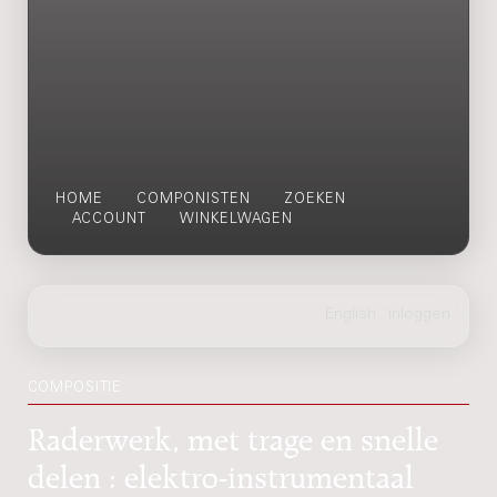
HOME
COMPONISTEN
ZOEKEN
ACCOUNT
WINKELWAGEN
COMPOSITIE
Raderwerk, met trage en snelle
delen : elektro-instrumentaal