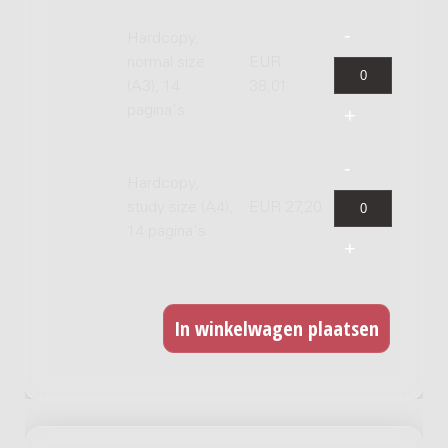
Hardcopy,
normal size
EUR
(A3), 14
38,01
pagina's
Hardcopy,
study size (A4),
EUR 27,20
14 pagina's