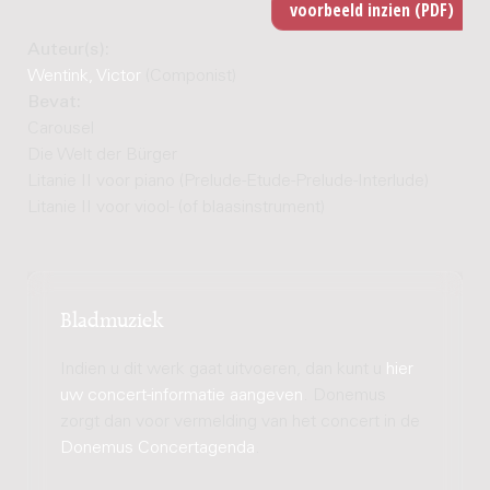
Auteur(s):
Wentink, Victor
(Componist)
Bevat:
Carousel
Die Welt der Bürger
Litanie II voor piano (Prelude-Etude-Prelude-Interlude)
Litanie II voor viool- (of blaasinstrument)
Bladmuziek
Indien u dit werk gaat uitvoeren, dan kunt u
hier
uw concert-informatie aangeven
. Donemus
zorgt dan voor vermelding van het concert in de
Donemus Concertagenda
.