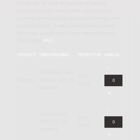
U kunt van dit werk de partituur of andere
producten on-line aanschaffen. Indien u kiest
voor een downloadbaar product, ontvangt u het
product digitaal. In alle andere gevallen wordt
deze naar u opgestuurd. Voor meer informatie,
check onze
FAQ
.
PRODUCT
OMSCHRIJVING
PRIJS/STUK
AANTAL
Download naar
EUR
Partituur
Newzik (A3), 14
19,00
pagina's
Download in
EUR
PDF (A3), 14
22,80
pagina's