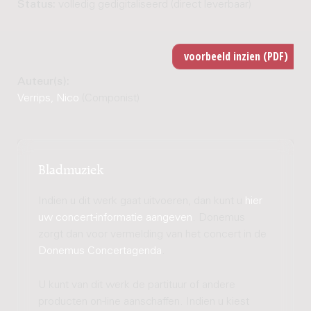
Status:
volledig gedigitaliseerd (direct leverbaar)
Auteur(s):
Verrips, Nico
(Componist)
Bladmuziek
Indien u dit werk gaat uitvoeren, dan kunt u
hier
uw concert-informatie aangeven
. Donemus
zorgt dan voor vermelding van het concert in de
Donemus Concertagenda
.
U kunt van dit werk de partituur of andere
producten on-line aanschaffen. Indien u kiest