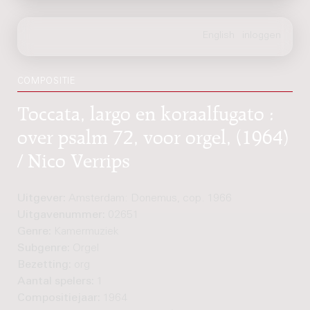
COMPOSITIE
Toccata, largo en koraalfugato :
over psalm 72, voor orgel, (1964)
/ Nico Verrips
Uitgever:
Amsterdam: Donemus, cop. 1966
Uitgavenummer:
02651
Genre:
Kamermuziek
Subgenre:
Orgel
Bezetting:
org
Aantal spelers:
1
Compositiejaar:
1964