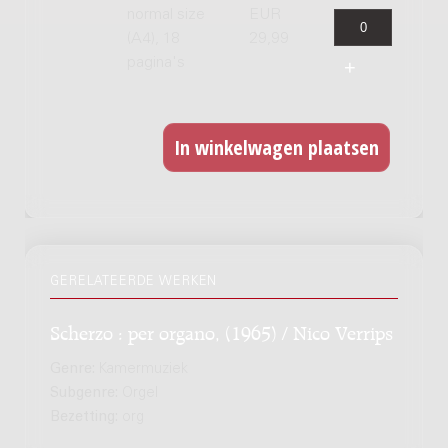
normal size
EUR
(A4), 18
29,99
pagina's
GERELATEERDE WERKEN
Scherzo : per organo, (1965) / Nico Verrips
Genre:
Kamermuziek
Subgenre:
Orgel
Bezetting:
org