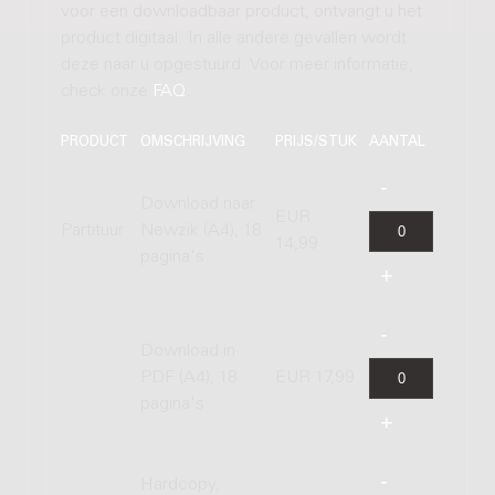
voor een downloadbaar product, ontvangt u het
product digitaal. In alle andere gevallen wordt
deze naar u opgestuurd. Voor meer informatie,
check onze
FAQ
.
PRODUCT
OMSCHRIJVING
PRIJS/STUK
AANTAL
Download naar
EUR
Partituur
Newzik (A4), 18
14,99
pagina's
Download in
PDF (A4), 18
EUR 17,99
pagina's
Hardcopy,