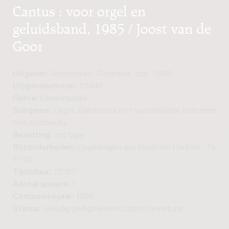
Cantus : voor orgel en
geluidsband, 1985 / Joost van de
Goor
Uitgever:
Amsterdam: Donemus, cop. 1986
Uitgavenummer:
02846
Genre:
Kamermuziek
Subgenre:
Orgel; Elektronica met verschillende instrumenten
met multimedia
Bezetting:
org tape
Bijzonderheden:
Opgedragen aan Huub ten Hacken. - Tijdsd
11'30''
Tijdsduur:
12'00"
Aantal spelers:
1
Compositiejaar:
1985
Status:
volledig gedigitaliseerd (direct leverbaar)