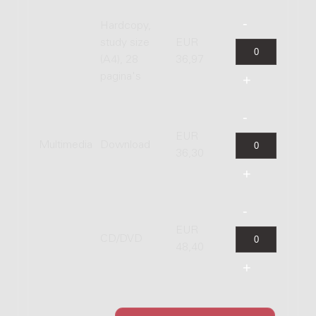
Hardcopy,
study size
EUR
(A4), 28
36,97
pagina's
EUR
Multimedia
Download
36,30
EUR
CD/DVD
48,40