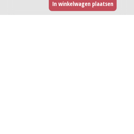
GERELATEERDE WERKEN
Santiago Nasar : voor piano, 1989 / Joost
van de Goor
Genre:
Kamermuziek
Subgenre:
Piano
Bezetting:
pf
Pneoo : for organ, 1979 / Daan Manneke
Genre:
Kamermuziek
Subgenre:
Orgel
Bezetting:
org