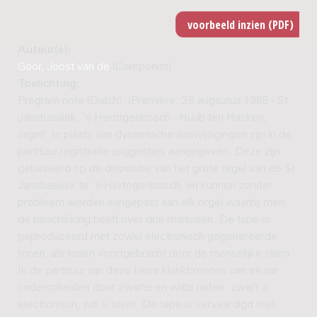
Auteur(s):
Goor, Joost van de
(Componist)
Toelichting:
Program note (Dutch): (Première: 28 augsutus 1985 - St.
Jansbasiliek, 's-Hertogenbosch - Huub ten Hacken,
orgel). In plaats van dynamische aanwijzigingen zijn in de
partituur registratie-suggesties aangegeven. Deze zijn
gebaseerd op de dispositie van het grote orgel van de St.
Jansbasiliek te 's-Hertogenbosch, en kunnen zonder
probleem worden aangepast aan elk orgel waarbij men
de beschikking heeft over drie manualen. De tape is
geproduceerd met zowel electronisch gegenereerde
tonen, als tonen voortgebracht door de menselijke stem.
In de partituur zijn deze twee klankbronnen van elkaar
onderscheiden door zwarte en witte noten: zwart =
electronisch, wit = stem. De tape is vervaardigd met