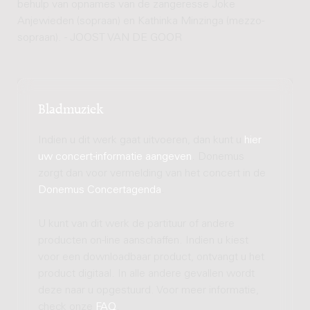
behulp van opnames van de zangeresse Joke
Anjewieden (sopraan) en Kathinka Minzinga (mezzo-
sopraan). - JOOST VAN DE GOOR
Bladmuziek
Indien u dit werk gaat uitvoeren, dan kunt u
hier
uw concert-informatie aangeven
. Donemus
zorgt dan voor vermelding van het concert in de
Donemus Concertagenda
.
U kunt van dit werk de partituur of andere
producten on-line aanschaffen. Indien u kiest
voor een downloadbaar product, ontvangt u het
product digitaal. In alle andere gevallen wordt
deze naar u opgestuurd. Voor meer informatie,
check onze
FAQ
.