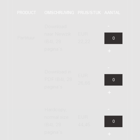
PRODUCT
OMSCHRIJVING
PRIJS/STUK
AANTAL
Download
naar Newzik
EUR
Partituur
(B4), 28
22,22
pagina's
Download in
EUR
PDF (B4), 28
26,66
pagina's
Hardcopy,
normal size
EUR
(B4), 28
44,45
pagina's