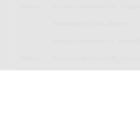
Partituur
Download naar Newzik (A4), 18 pagina
Download in PDF (A4), 18 pagina's
Hardcopy, normal size (A4), 18 pagina
Partij(en)
Download naar Newzik (A4), 24 pagin
Download in PDF (A4), 24 pagina's
Hardcopy, normal size (A4), 24 pagina