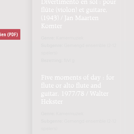
Divertimento en sol : pour
flûte (violon) et guitare,
(1943) / Jan Maarten
Komter
Genre:
Kamermuziek
Subgenre:
Gemengd ensemble (2-12
spelers)
Bezetting:
fl/vl g
Five moments of day : for
flute or alto flute and
guitar, 1977/78 / Walter
Hekster
Genre:
Kamermuziek
Subgenre:
Gemengd ensemble (2-12
spelers)