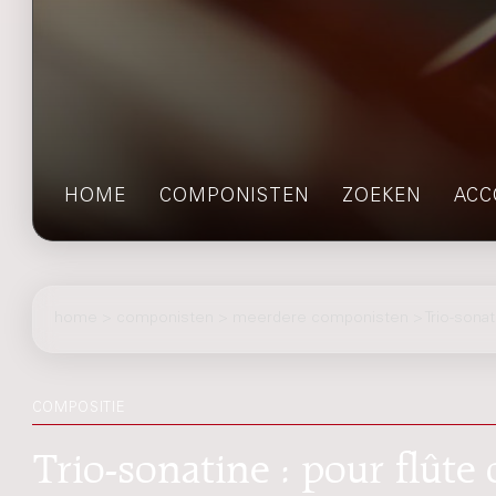
HOME
COMPONISTEN
ZOEKEN
ACC
home
>
componisten
> meerdere componisten > Trio-sonat
COMPOSITIE
Trio-sonatine : pour flûte o