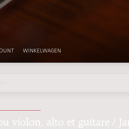
OUNT
WINKELWAGEN
ine
u violon, alto et guitare / Ja