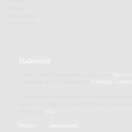
Siciliano
Ländler
Trio musette
Rondo vivace
Bladmuziek
Indien u dit werk gaat uitvoeren, dan kunt u
hier uw 
vermelding van het concert in de
Donemus Concert
U kunt van dit werk de partituur of andere producten
product, ontvangt u het product digitaal. In alle and
check onze
FAQ
.
PRODUCT
OMSCHRIJVING