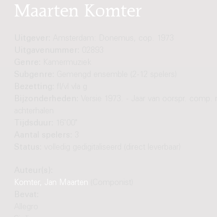
Maarten Komter
Uitgever:
Amsterdam: Donemus, cop. 1973
Uitgavenummer:
02893
Genre:
Kamermuziek
Subgenre:
Gemengd ensemble (2-12 spelers)
Bezetting:
fl/vl vla g
Bijzonderheden:
Versie 1973. - Jaar van oorspr. comp. n
achterhalen
Tijdsduur:
16'00"
Aantal spelers:
3
Status:
volledig gedigitaliseerd (direct leverbaar)
Auteur(s):
Komter, Jan Maarten
(Componist)
Bevat:
Allegro