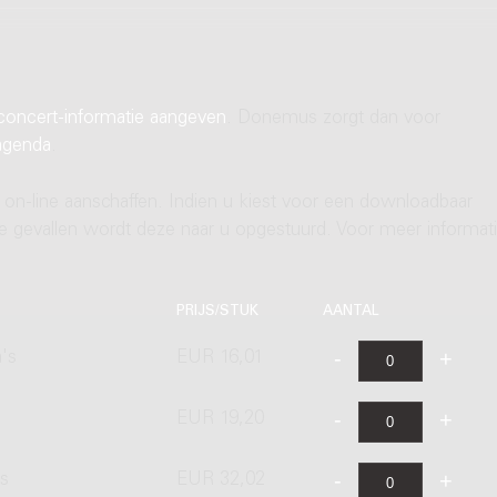
concert-informatie aangeven
. Donemus zorgt dan voor
agenda
.
 on-line aanschaffen. Indien u kiest voor een downloadbaar
ere gevallen wordt deze naar u opgestuurd. Voor meer informati
PRIJS/STUK
AANTAL
's
EUR 16,01
EUR 19,20
's
EUR 32,02