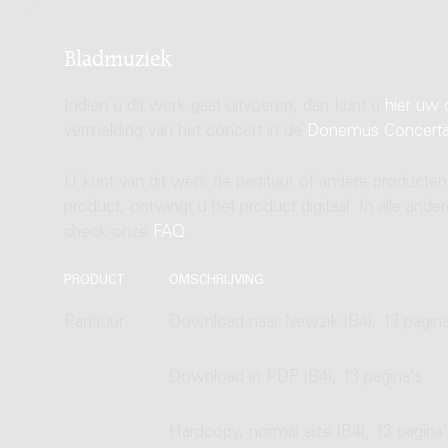
Bladmuziek
Indien u dit werk gaat uitvoeren, dan kunt u
hier uw 
vermelding van het concert in de
Donemus Concert
U kunt van dit werk de partituur of andere producten
product, ontvangt u het product digitaal. In alle and
check onze
FAQ
.
PRODUCT
OMSCHRIJVING
Partituur
Download naar Newzik (B4), 13 pagina
Download in PDF (B4), 13 pagina's
Hardcopy, normal size (B4), 13 pagina