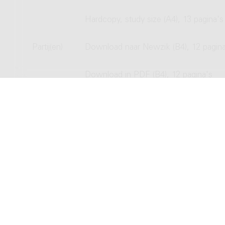
Hardcopy, study size (A4), 13 pagina's
Partij(en)
Download naar Newzik (B4), 12 pagina
Download in PDF (B4), 12 pagina's
Hardcopy, normal size (B4), 12 pagina
Copyright © 2012-2026 Donemus Publ