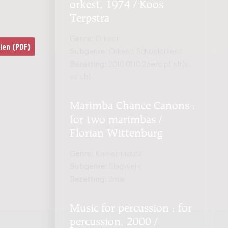
orkest, 1974 / Koos
Terpstra
Genre:
Orkest
Subgenre:
Orkest; Schoolorkest
Bezetting:
2010 0110 2perc pf str(vl
vc cb)
Marimba Chance Canons :
for two marimbas /
Florian Wittenburg
Genre:
Kamermuziek
Subgenre:
Slagwerk
Bezetting:
2mar
Music for percussion : for
percussion, 2000 /