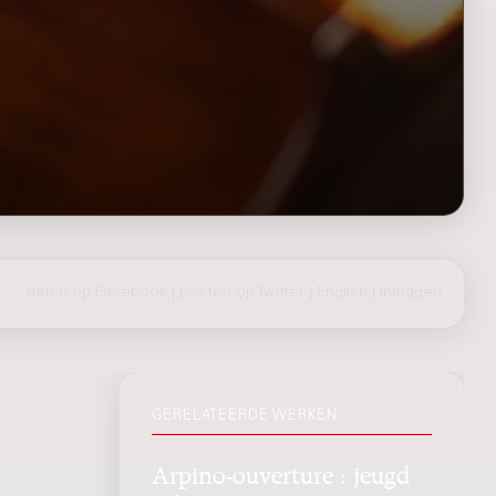
delen op Facebook
|
posten op Twitter
|
English
|
inloggen
GERELATEERDE WERKEN
Arpino-ouverture : jeugd