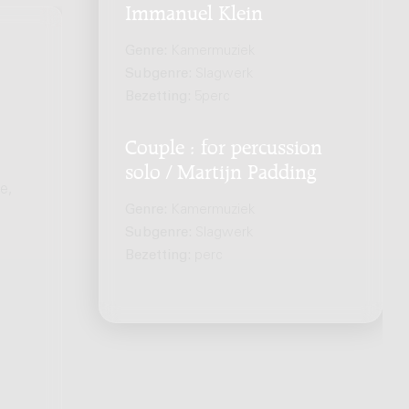
Immanuel Klein
Genre:
Kamermuziek
Subgenre:
Slagwerk
Bezetting:
5perc
Couple : for percussion
solo / Martijn Padding
e,
Genre:
Kamermuziek
Subgenre:
Slagwerk
Bezetting:
perc