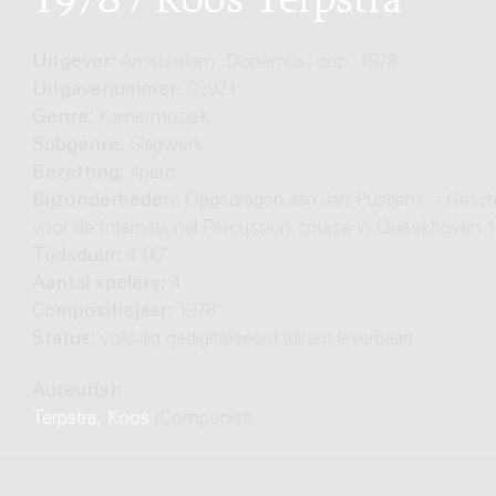
Uitgever:
Amsterdam: Donemus, cop. 1978
Uitgavenummer:
02921
Genre:
Kamermuziek
Subgenre:
Slagwerk
Bezetting:
4perc
Bijzonderheden:
Opgedragen aan Jan Pustjens. - Gesc
voor de International Percussion course in Queekhoven 
Tijdsduur:
4'00"
Aantal spelers:
4
Compositiejaar:
1978
Status:
volledig gedigitaliseerd (direct leverbaar)
Auteur(s):
Terpstra, Koos
(Componist)