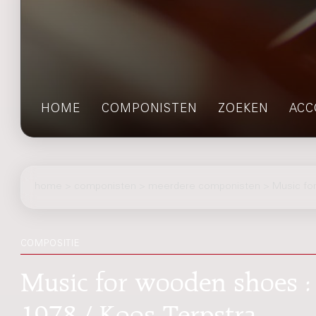
HOME
COMPONISTEN
ZOEKEN
ACC
home
>
componisten
> meerdere componisten > Music fo
COMPOSITIE
Music for wooden shoes : 
1978 / Koos Terpstra