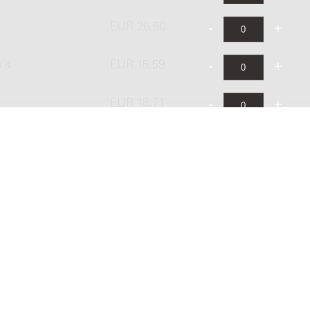
EUR 26,50
's
EUR 15,59
EUR 18,71
's
EUR 31,19
ishing B.V. onder licentie van Stichting Donemus Beheer. Alle recht