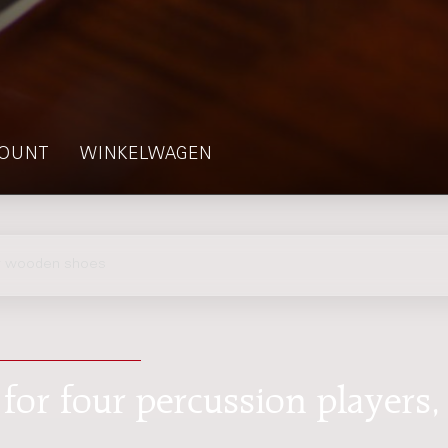
OUNT
WINKELWAGEN
r wooden shoes
for four percussion players,