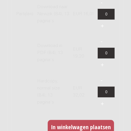
Download naar
Partij(en)
Newzik (B4), 13
EUR 16,01
pagina's
Download in
EUR
PDF (B4), 13
19,20
pagina's
Hardcopy,
normal size
EUR
(B4), 13
32,02
pagina's