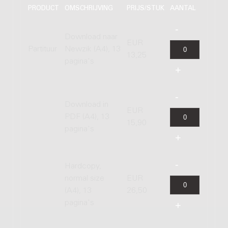
PRODUCT
OMSCHRIJVING
PRIJS/STUK
AANTAL
Download naar
EUR
Partituur
Newzik (A4), 13
13,25
pagina's
Download in
EUR
PDF (A4), 13
15,90
pagina's
Hardcopy,
normal size
EUR
(A4), 13
26,50
pagina's