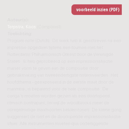
Auteur(s):
Terpstra, Koos
(Componist)
Toelichting:
Program note (Dutch): Dit werk heb ik geschreven na een
impressie opgedaan tijdens een tournee met het
Rotterdams Philharmonisch Orkest door de Verenigde
Staten. Ik heb geprobeerd op een impressionistische
manier vorm te geven aan de compositie door
gebruikmaking van tweeëndertigste notenwaarden. Het
hoofdthema - geëxposeerd in de eerste maat door de
marimba-, is bepalend voor de hele compositie. De
conga's moeten worden gezien als een doorlopend
ritmisch contrapunt, terwijl de woodblocks meer de
onregelmatige maatsoorten beklemtonen. De kleine gong
suggereert de rust en de doorlopende impressionistische
sfeer. Alle instrumenten moeten qua onderliggende