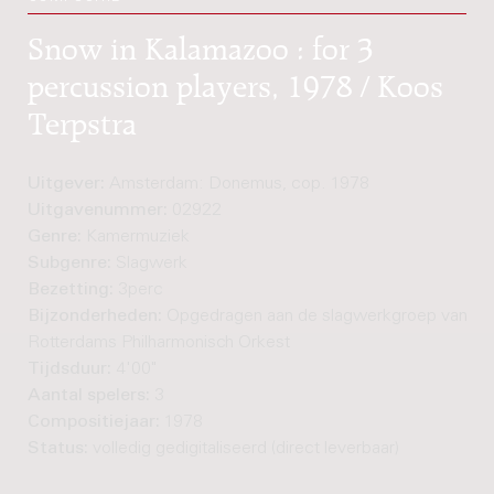
Snow in Kalamazoo : for 3
percussion players, 1978 / Koos
Terpstra
Uitgever:
Amsterdam: Donemus, cop. 1978
Uitgavenummer:
02922
Genre:
Kamermuziek
Subgenre:
Slagwerk
Bezetting:
3perc
Bijzonderheden:
Opgedragen aan de slagwerkgroep van he
Rotterdams Philharmonisch Orkest
Tijdsduur:
4'00"
Aantal spelers:
3
Compositiejaar:
1978
Status:
volledig gedigitaliseerd (direct leverbaar)