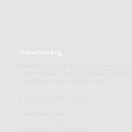
Live-uitzending
Indien het werk wordt opgenomen voor een live radio
licentie ontvangen. Onder 'live-uitzending' wordt ve
uitzending dient u een licentie af te nemen.
Audio uitzending (radio, internet)
Totale licentie kosten
Video uitzending (TV, streamen)