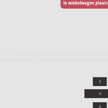
- of TV-uitzending of internet-streaming kunt u hier eenvoud
rstaan een uitzending 1 jaar na de opname van het werk. Voor 