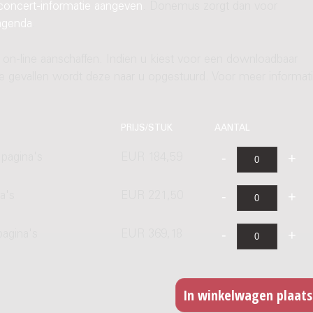
concert-informatie aangeven
. Donemus zorgt dan voor
agenda
.
 on-line aanschaffen. Indien u kiest voor een downloadbaar
ere gevallen wordt deze naar u opgestuurd. Voor meer informati
PRIJS/STUK
AANTAL
pagina's
EUR 184,59
a's
EUR 221,50
pagina's
EUR 369,18