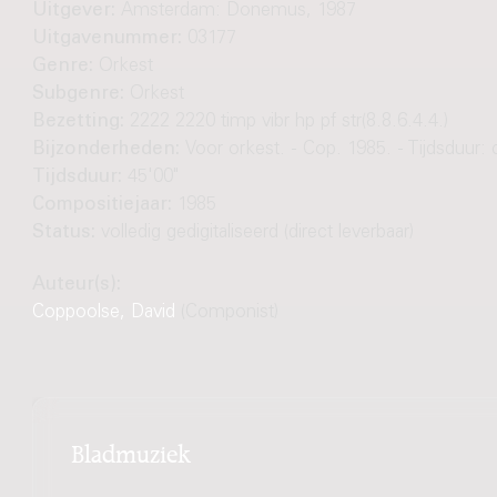
Uitgever:
Amsterdam: Donemus, 1987
Uitgavenummer:
03177
Genre:
Orkest
Subgenre:
Orkest
Bezetting:
2222 2220 timp vibr hp pf str(8.8.6.4.4.)
Bijzonderheden:
Voor orkest. - Cop. 1985. - Tijdsduur: 
Tijdsduur:
45'00"
Compositiejaar:
1985
Status:
volledig gedigitaliseerd (direct leverbaar)
Auteur(s):
Coppoolse, David
(Componist)
Bladmuziek