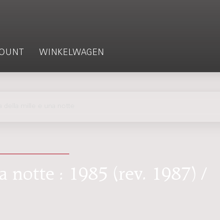
OUNT
WINKELWAGEN
ella mille e una notte
a notte : 1985 (rev. 1987) /