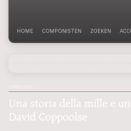
HOME
COMPONISTEN
ZOEKEN
ACC
home
>
componisten
> meerdere componisten > Una storia d
COMPOSITIE
Una storia della mille e un
David Coppoolse