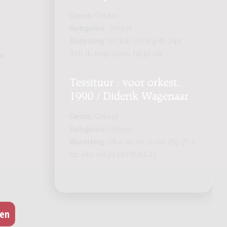
Genre:
Orkest
Subgenre:
Orkest
Bezetting:
3fl 3ob 3cl 3fg 4h 3tpt
3trb tb timp 3perc hp pf str
e,
Tessituur : voor orkest,
1990 / Diderik Wagenaar
Genre:
Orkest
Subgenre:
Orkest
Bezetting:
2fl-a ob eh cl cl-b 2fg 2h 2
trp vibr cel pf str(16.4.4.2.)