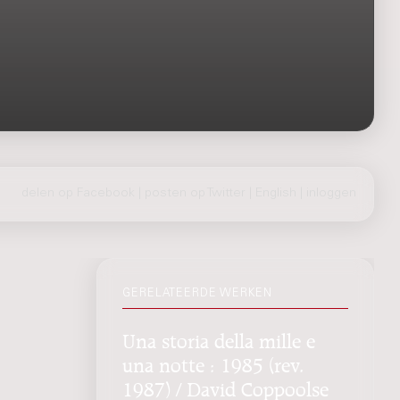
delen op Facebook
|
posten op Twitter
|
English
|
inloggen
GERELATEERDE WERKEN
Una storia della mille e
una notte : 1985 (rev.
1987) / David Coppoolse