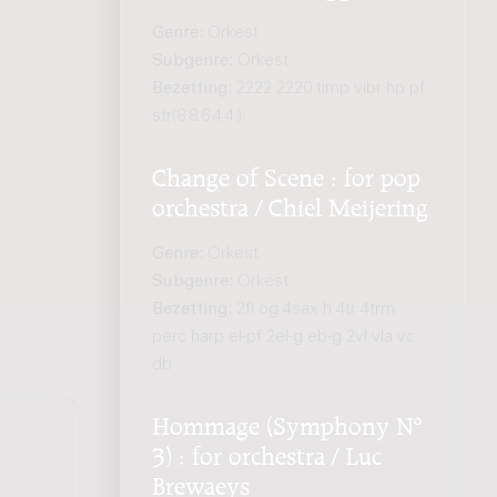
Genre:
Orkest
Subgenre:
Orkest
Bezetting:
2222 2220 timp vibr hp pf
str(8.8.6.4.4.)
Change of Scene : for pop
orchestra / Chiel Meijering
Genre:
Orkest
Subgenre:
Orkest
Bezetting:
2fl og 4sax h 4tr 4trm
perc harp el-pf 2el-g eb-g 2vl vla vc
db
Hommage (Symphony Nº
3) : for orchestra / Luc
Brewaeys