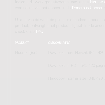
Indien u dit werk gaat uitvoeren, dan kunt u
hier uw 
vermelding van het concert in de
Donemus Concert
U kunt van dit werk de partituur of andere producten
product, ontvangt u het product digitaal. In alle and
check onze
FAQ
.
PRODUCT
OMSCHRIJVING
Huurpartij(en)
Download naar Newzik (B4), 420 
Download in PDF (B4), 420 pagin
Hardcopy, normal size (B4), 420 