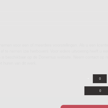
 nemen voor een of meerdere voorstellingen. Als u een licenti
af te nemen (zie hierboven). Voor iedere uitvoering heeft u ee
ren is beschikbaar op de Donemus website. Neem contact op 
t huren van dit werk.