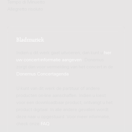
Tempo di Minuetto
Allegretto risoluto
Bladmuziek
Indien u dit werk gaat uitvoeren, dan kunt u
hier
uw concert-informatie aangeven
. Donemus
zorgt dan voor vermelding van het concert in de
Donemus Concertagenda
.
U kunt van dit werk de partituur of andere
producten on-line aanschaffen. Indien u kiest
voor een downloadbaar product, ontvangt u het
product digitaal. In alle andere gevallen wordt
deze naar u opgestuurd. Voor meer informatie,
check onze
FAQ
.