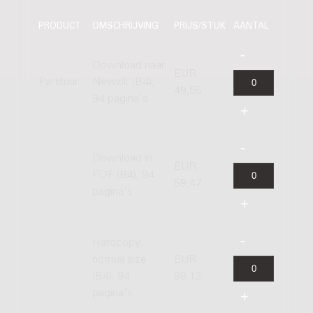
PRODUCT
OMSCHRIJVING
PRIJS/STUK
AANTAL
Download naar
EUR
Partituur
Newzik (B4),
49,56
94 pagina's
Download in
EUR
PDF (B4), 94
59,47
pagina's
Hardcopy,
normal size
EUR
(B4), 94
99,12
pagina's