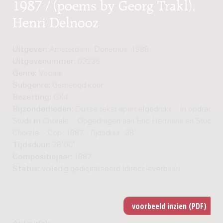
1987 / (poems by Georg Trakl),
Henri Delnooz
Uitgever:
Amsterdam: Donemus, 1988
Uitgavenummer:
03236
Genre:
Vocaal
Subgenre:
Gemengd koor
Bezetting:
GK4
Bijzonderheden:
Duitse tekst apart afgedrukt. - In opdracht 
Studium Chorale. - Opgedragen aan Eric Hermans en Studiu
Chorale. - Cop. 1987. - Tijdsduur: 28'
Tijdsduur:
28'00"
Compositiejaar:
1987
Status:
volledig gedigitaliseerd (direct leverbaar)