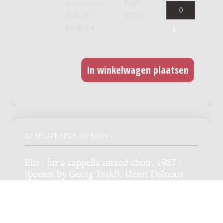
normal size
EUR
(B4), 91
48,31
pagina's
GERELATEERDE WERKEN
Elis : for a cappella mixed choir, 1987 /
(poems by Georg Trakl), Henri Delnooz
Genre:
Vocaal
Subgenre:
Gemengd koor
Bezetting:
GK4