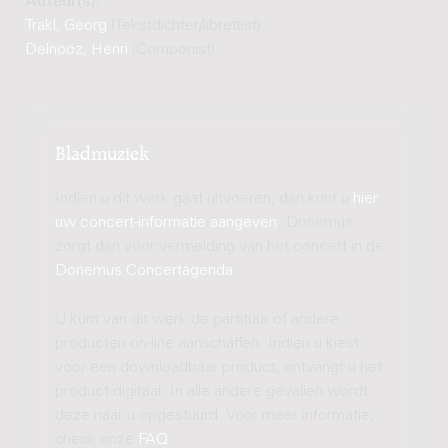
Auteur(s):
Trakl, Georg
(Tekstdichter/librettist)
Delnooz, Henri
(Componist)
Bladmuziek
Indien u dit werk gaat uitvoeren, dan kunt u
hier
uw concert-informatie aangeven
. Donemus
zorgt dan voor vermelding van het concert in de
Donemus Concertagenda
.
U kunt van dit werk de partituur of andere
producten on-line aanschaffen. Indien u kiest
voor een downloadbaar product, ontvangt u het
product digitaal. In alle andere gevallen wordt
deze naar u opgestuurd. Voor meer informatie,
check onze
FAQ
.