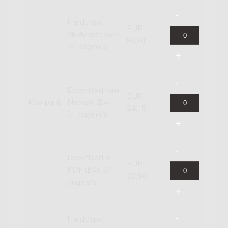
Hardcopy,
EUR
study size (A4),
83,01
94 pagina's
Download naar
EUR
Koorpartij
Newzik (B4),
24,15
91 pagina's
Download in
EUR
PDF (B4), 91
28,98
pagina's
Hardcopy,