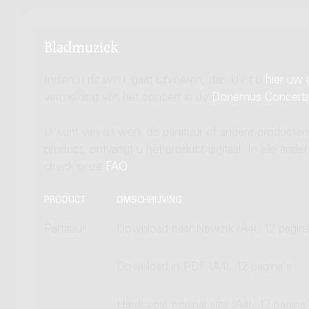
Bladmuziek
Indien u dit werk gaat uitvoeren, dan kunt u
hier uw 
vermelding van het concert in de
Donemus Concert
U kunt van dit werk de partituur of andere producten
product, ontvangt u het product digitaal. In alle and
check onze
FAQ
.
PRODUCT
OMSCHRIJVING
Partituur
Download naar Newzik (A4), 12 pagina
Download in PDF (A4), 12 pagina's
Hardcopy, normal size (A4), 12 pagina