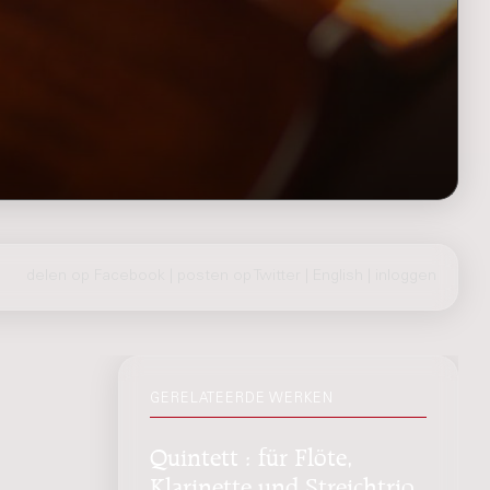
delen op Facebook
|
posten op Twitter
|
English
|
inloggen
GERELATEERDE WERKEN
Quintett : für Flöte,
Klarinette und Streichtrio,