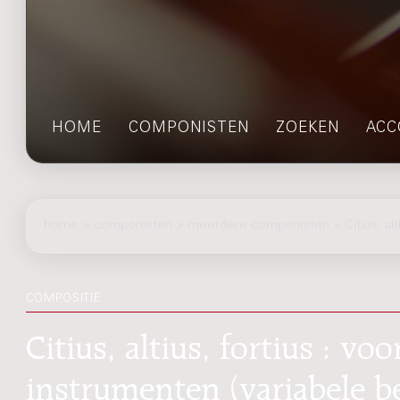
HOME
COMPONISTEN
ZOEKEN
ACC
home
>
componisten
> meerdere componisten > Citius, alti
COMPOSITIE
Citius, altius, fortius : v
instrumenten (variabele be