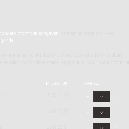
concert-informatie aangeven
. Donemus zorgt dan voor
agenda
.
 on-line aanschaffen. Indien u kiest voor een downloadbaar
ere gevallen wordt deze naar u opgestuurd. Voor meer informati
PRIJS/STUK
AANTAL
's
EUR 12,90
EUR 15,47
's
EUR 25,81