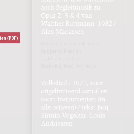
auch Begleitmusik zu
Opus 2, 3 & 4 von
Walther Ruttmann, 1982 /
Alex Manassen
Genre:
Opera, muziektheater
Subgenre:
Blaas en
strijkinstrument(en)
Bezetting:
fl(pic) cl vl vla vc
Volkslied : 1971, voor
ongelimiteerd aantal en
soort instrumenten (in
alle octaven) / tekst Jacq
Firmin Vogelaar, Louis
Andriessen