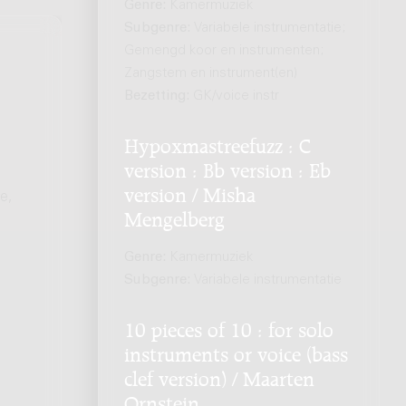
Genre:
Kamermuziek
Subgenre:
Variabele instrumentatie;
Gemengd koor en instrumenten;
Zangstem en instrument(en)
Bezetting:
GK/voice instr
Hypoxmastreefuzz : C
version : Bb version : Eb
version / Misha
e,
Mengelberg
Genre:
Kamermuziek
Subgenre:
Variabele instrumentatie
10 pieces of 10 : for solo
instruments or voice (bass
clef version) / Maarten
Ornstein