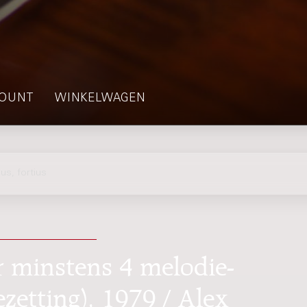
OUNT
WINKELWAGEN
us, fortius
oor minstens 4 melodie-
zetting), 1979 / Alex