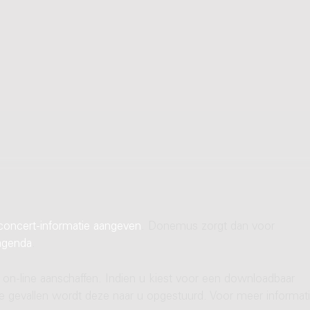
concert-informatie aangeven
. Donemus zorgt dan voor
agenda
.
 on-line aanschaffen. Indien u kiest voor een downloadbaar
ere gevallen wordt deze naar u opgestuurd. Voor meer informati