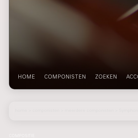
HOME
COMPONISTEN
ZOEKEN
ACC
home
>
componisten
> meerdere componisten > Symphon
COMPOSITIE