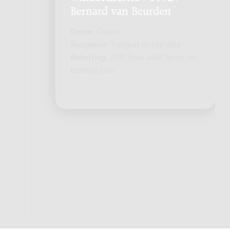
Bernard van Beurden
Genre:
Orkest
Subgenre:
Trompet en HaFaBra
Bezetting:
2242 5sax 4444 5perc cb
trp(bug)-solo