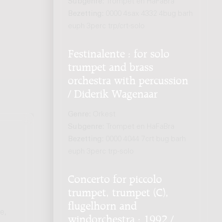
Subgenre:
Trompet en HaFaBra
Bezetting:
0000 4sax 4332 4bug barh
euph 3perc trp/crt-solo
Festinalente : for solo
trumpet and brass
orchestra with percussion
/ Diderik Wagenaar
Genre:
Orkest
Subgenre:
Trompet en HaFaBra
Bezetting:
0000 4044 7crt bug barh
euph 3perc trp-solo
Concerto for piccolo
trumpet, trumpet (C),
flugelhorn and
e,
windorchestra : 1992 /