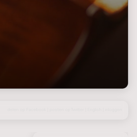
delen op Facebook
|
posten op Twitter
|
English
|
inloggen