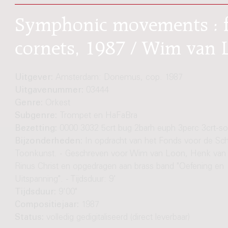
Symphonic movements : fo
cornets, 1987 / Wim van 
Uitgever:
Amsterdam: Donemus, cop. 1987
Uitgavenummer:
03444
Genre:
Orkest
Subgenre:
Trompet en HaFaBra
Bezetting:
0000 3032 5crt bug 2barh euph 3perc 3crt-so
Bijzonderheden:
In opdracht van het Fonds voor de S
Toonkunst. - Geschreven voor Wim van Loon, Henk van
Rinus Christ en opgedragen aan brass band "Oefening en
Uitspanning". - Tijdsduur: 9'
Tijdsduur:
9'00"
Compositiejaar:
1987
Status:
volledig gedigitaliseerd (direct leverbaar)