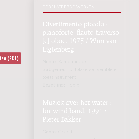
GERELATEERDE WERKEN
Divertimento piccolo :
pianoforte, flauto traverso
[e] oboe, 1975 / Wim van
Ligtenberg
Genre:
Kamermuziek
Subgenre:
Houtblazersensemble en
toetsinstrument
Bezetting:
fl ob pf
Muziek over het water :
for wind band, 1991 /
Pieter Bakker
Genre:
Orkest