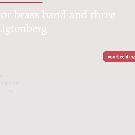
r brass band and three
Ligtenberg
lo
cheppende
 Loon,