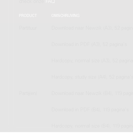
check onze
FAQ
.
PRODUCT
OMSCHRIJVING
Partituur
Download naar Newzik (A3), 52 pagin
Download in PDF (A3), 52 pagina's
Hardcopy, normal size (A3), 52 pagina
Hardcopy, study size (A4), 52 pagina'
Partij(en)
Download naar Newzik (B4), 119 pagi
Download in PDF (B4), 119 pagina's
Hardcopy, normal size (B4), 119 pagin