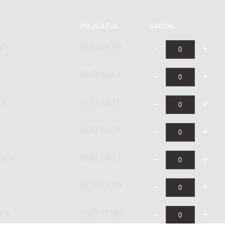
PRIJS/STUK
AANTAL
a's
EUR 38,06
EUR 45,67
's
EUR 76,12
s
EUR 53,71
na's
EUR 59,91
EUR 71,89
a's
EUR 119,83