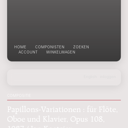
HOME
COMPONISTEN
ZOEKEN
ACCOUNT
WINKELWAGEN
COMPOSITIE
Papillons-Variationen : für Flöte,
Oboe und Klavier, Opus 108,
1987 / Jan Koetsier