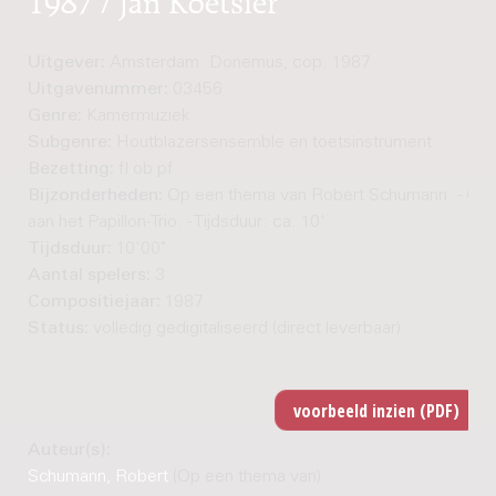
Uitgever:
Amsterdam: Donemus, cop. 1987
Uitgavenummer:
03456
Genre:
Kamermuziek
Subgenre:
Houtblazersensemble en toetsinstrument
Bezetting:
fl ob pf
Bijzonderheden:
Op een thema van Robert Schumann. - Op
aan het Papillon-Trio. - Tijdsduur: ca. 10'
Tijdsduur:
10'00"
Aantal spelers:
3
Compositiejaar:
1987
Status:
volledig gedigitaliseerd (direct leverbaar)
Auteur(s):
Schumann, Robert
(Op een thema van)