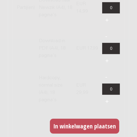
Download naar
EUR
Partij(en)
Newzik (A4), 18
14,99
pagina's
Download in
PDF (A4), 18
EUR 17,99
pagina's
Hardcopy,
normal size
EUR
(A4), 18
29,99
pagina's