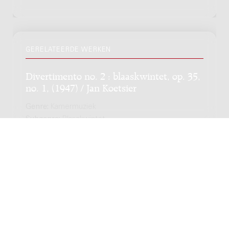
GERELATEERDE WERKEN
Divertimento no. 2 : blaaskwintet, op. 35,
no. 1, (1947) / Jan Koetsier
Genre:
Kamermuziek
Subgenre:
Blaaskwintet
Bezetting:
fl ob cl h fg
Brusque : for flute, bass clarinet and piano,
1987 / Lowell Dijkstra
Genre:
Kamermuziek
Subgenre:
Houtblazersensemble en
toetsinstrument
Bezetting:
fl cl-b pf