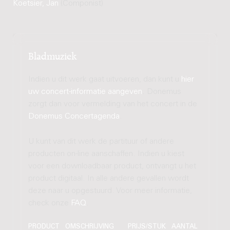
Koetsier, Jan
(Componist)
Bladmuziek
Indien u dit werk gaat uitvoeren, dan kunt u
hier
uw concert-informatie aangeven
. Donemus
zorgt dan voor vermelding van het concert in de
Donemus Concertagenda
.
U kunt van dit werk de partituur of andere
producten on-line aanschaffen. Indien u kiest
voor een downloadbaar product, ontvangt u het
product digitaal. In alle andere gevallen wordt
deze naar u opgestuurd. Voor meer informatie,
check onze
FAQ
.
PRODUCT
OMSCHRIJVING
PRIJS/STUK
AANTAL