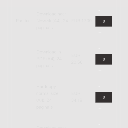
Download naar
Partituur
Newzik (A4), 24
EUR 17,09
pagina's
Download in
EUR
PDF (A4), 24
20,50
pagina's
Hardcopy,
normal size
EUR
(A4), 24
34,18
pagina's