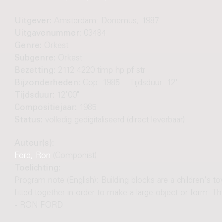
Uitgever:
Amsterdam: Donemus, 1987
Uitgavenummer:
03484
Genre:
Orkest
Subgenre:
Orkest
Bezetting:
2112 4220 timp hp pf str
Bijzonderheden:
Cop. 1985. - Tijdsduur: 12'
Tijdsduur:
12'00"
Compositiejaar:
1985
Status:
volledig gedigitaliseerd (direct leverbaar)
Auteur(s):
Ford, Ron
(Componist)
Toelichting:
Program note (English): Building blocks are a children's to
fitted together in order to make a large object or form. T
- RON FORD