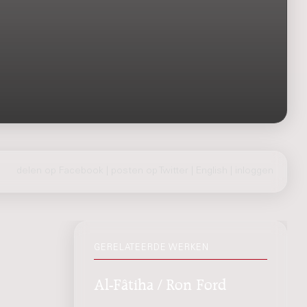
delen op Facebook
|
posten op Twitter
|
English
|
inloggen
GERELATEERDE WERKEN
Al-Fâtiha / Ron Ford