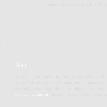
Hardcopy, normal size (B4), 286 
Huur
U kunt dit werk huren door een verhuurlicentie af te
afneemt dient u ook 1 exemplaar van de huurpartijen 
verhuurlicentie nodig. Meer informatie over het hu
uitgeverij Donemus
indien u nog vragen heeft over he