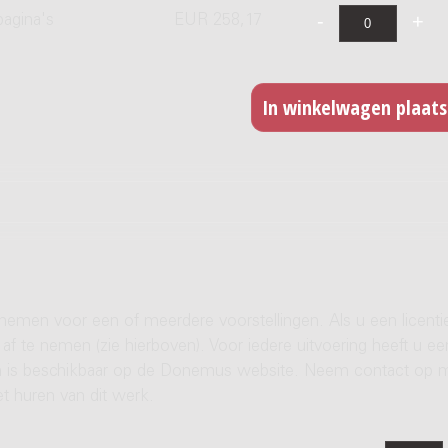
pagina's
EUR 258,17
 nemen voor een of meerdere voorstellingen. Als u een licenti
af te nemen (zie hierboven). Voor iedere uitvoering heeft u ee
ren is beschikbaar op de Donemus website. Neem contact op 
t huren van dit werk.