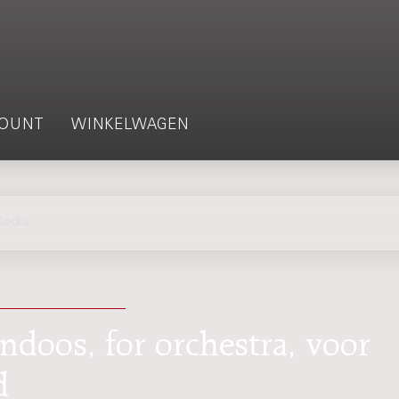
OUNT
WINKELWAGEN
locks
ndoos, for orchestra, voor
d