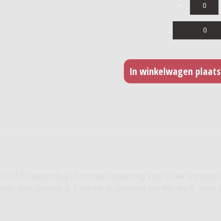
- of TV-uitzending of internet-streaming kunt u hier eenvoud
rstaan een uitzending 1 jaar na de opname van het werk. Voor 