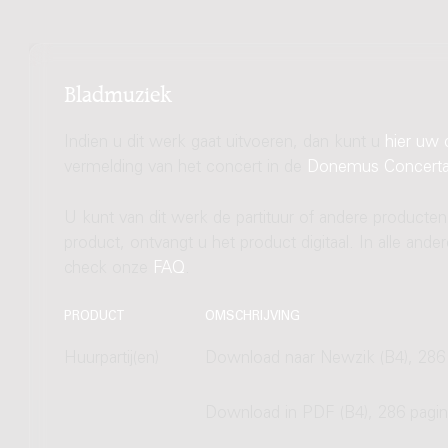
Bladmuziek
Indien u dit werk gaat uitvoeren, dan kunt u
hier uw 
vermelding van het concert in de
Donemus Concert
U kunt van dit werk de partituur of andere producten
product, ontvangt u het product digitaal. In alle and
check onze
FAQ
.
PRODUCT
OMSCHRIJVING
Huurpartij(en)
Download naar Newzik (B4), 286 
Download in PDF (B4), 286 pagin