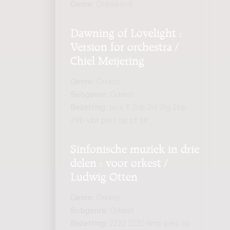
Genre:
Onbekend
Dawning of Lovelight :
Version for orchestra /
Chiel Meijering
Genre:
Orkest
Subgenre:
Orkest
Bezetting:
picc fl 2ob 2cl 2fg 2trp
2trb vibr perc hp pf str
Sinfonische muziek in drie
delen : voor orkest /
Ludwig Otten
Genre:
Orkest
Subgenre:
Orkest
Bezetting:
2222 2220 timp perc hp