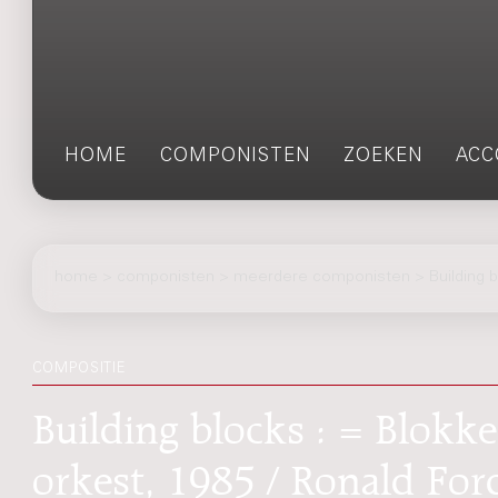
HOME
COMPONISTEN
ZOEKEN
ACC
home
>
componisten
> meerdere componisten > Building b
COMPOSITIE
Building blocks : = Blokke
orkest, 1985 / Ronald For