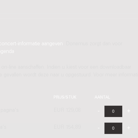
concert-informatie aangeven
. Donemus zorgt dan voor
agenda
.
 on-line aanschaffen. Indien u kiest voor een downloadbaar
ere gevallen wordt deze naar u opgestuurd. Voor meer informati
PRIJS/STUK
AANTAL
pagina's
EUR 129,08
a's
EUR 154,89