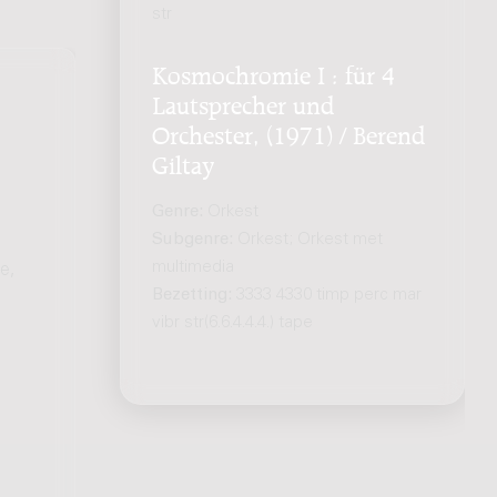
str
Kosmochromie I : für 4
Lautsprecher und
Orchester, (1971) / Berend
Giltay
Genre:
Orkest
Subgenre:
Orkest; Orkest met
multimedia
e,
Bezetting:
3333 4330 timp perc mar
vibr str(6.6.4.4.4.) tape