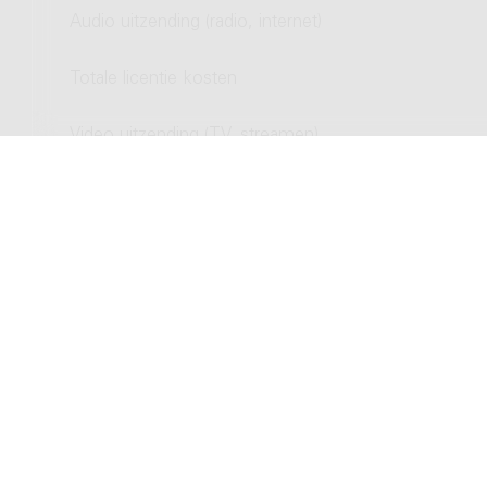
Audio uitzending (radio, internet)
Totale licentie kosten
Video uitzending (TV, streamen)
Totale licentie kosten
CD opname