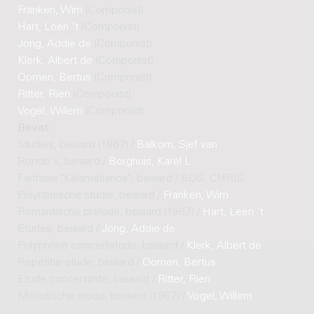
Franken, Wim
(Componist)
Hart, Leen 't
(Componist)
Jong, Addie de
(Componist)
Klerk, Albert de
(Componist)
Oomen, Bertus
(Componist)
Ritter, Rien
(Componist)
Vogel, Willem
(Componist)
Bevat:
Studies, beiaard (1967) /
Balkom, Sjef van
Rondo's, beiaard /
Borghuis, Karel L.
Fantasia "Kalamatianos", beiaard / BOS, CHRIS
Polyritmische studie, beiaard /
Franken, Wim
Romantische prelude, beiaard (1967) /
Hart, Leen 't
Etudes, beiaard /
Jong, Addie de
Polyphone concertetude, beiaard /
Klerk, Albert de
Repetitie-etude, beiaard /
Oomen, Bertus
Etude concertante, beiaard /
Ritter, Rien
Melodische etude, beiaard (1967) /
Vogel, Willem