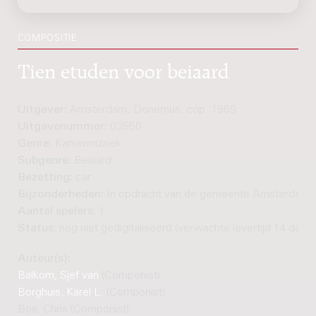
COMPOSITIE
Tien etuden voor beiaard
Uitgever:
Amsterdam: Donemus, cop. 1969
Uitgavenummer:
03550
Genre:
Kamermuziek
Subgenre:
Beiaard
Bezetting:
car
Bijzonderheden:
In opdracht van de gemeente Amsterdam
Aantal spelers:
1
Status:
nog niet gedigitaliseerd (verwachte levertijd 14 dage
Auteur(s):
Balkom, Sjef van
(Componist)
Borghuis, Karel L.
(Componist)
Bos, Chris (Componist)