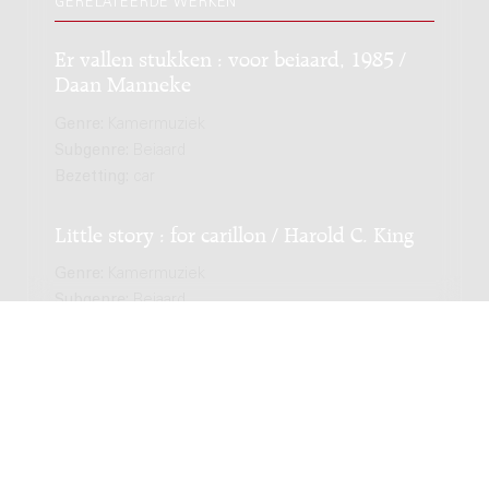
GERELATEERDE WERKEN
Er vallen stukken : voor beiaard, 1985 /
Daan Manneke
Genre:
Kamermuziek
Subgenre:
Beiaard
Bezetting:
car
Little story : for carillon / Harold C. King
Genre:
Kamermuziek
Subgenre:
Beiaard
Bezetting:
car
4 stukken voor beiaard : 1980-1986 /
Mathieu Dijker
Genre:
Kamermuziek
Subgenre:
Beiaard