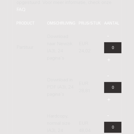
opgestuurd. Voor meer informatie, check onze
FAQ
.
PRODUCT
OMSCHRIJVING
PRIJS/STUK
AANTAL
Download
naar Newzik
EUR
Partituur
(A3), 24
24,02
pagina's
Download in
EUR
PDF (A3), 24
28,81
pagina's
Hardcopy,
normal size
EUR
(A3), 24
48,04