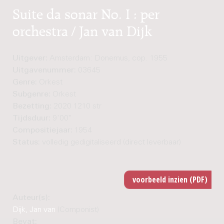
Suite da sonar No. I : per
orchestra / Jan van Dijk
Uitgever:
Amsterdam: Donemus, cop. 1955
Uitgavenummer:
03645
Genre:
Orkest
Subgenre:
Orkest
Bezetting:
2020 1210 str
Tijdsduur:
9'00"
Compositiejaar:
1954
Status:
volledig gedigitaliseerd (direct leverbaar)
Auteur(s):
Dijk, Jan van
(Componist)
Bevat: