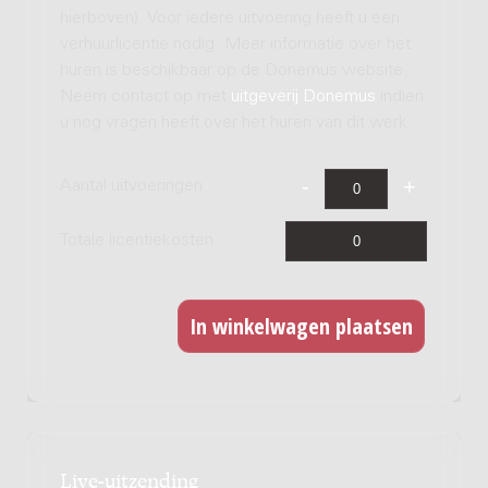
hierboven). Voor iedere uitvoering heeft u een
verhuurlicentie nodig. Meer informatie over het
huren is beschikbaar op de Donemus website.
Neem contact op met
uitgeverij Donemus
indien
u nog vragen heeft over het huren van dit werk.
Aantal uitvoeringen
Totale licentiekosten
Live-uitzending