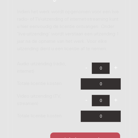
Indien het werk wordt opgenomen voor een live
radio- of TV-uitzending of internet-streaming kunt
u hier eenvoudig de licentie ontvangen. Onder
'live-uitzending' wordt verstaan een uitzending 1
jaar na de opname van het werk. Voor elke
uitzending dient u een licentie af te nemen.
Audio uitzending (radio,
internet)
Totale licentie kosten
Video uitzending (TV,
streamen)
Totale licentie kosten