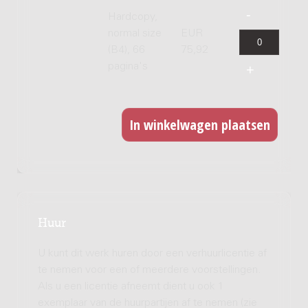
Hardcopy,
normal size
EUR
(B4), 66
75,92
pagina's
Huur
U kunt dit werk huren door een verhuurlicentie af
te nemen voor een of meerdere voorstellingen.
Als u een licentie afneemt dient u ook 1
exemplaar van de huurpartijen af te nemen (zie