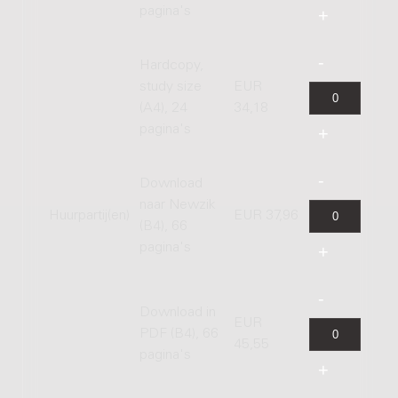
pagina's
Hardcopy,
study size
EUR
(A4), 24
34,18
pagina's
Download
naar Newzik
Huurpartij(en)
EUR 37,96
(B4), 66
pagina's
Download in
EUR
PDF (B4), 66
45,55
pagina's