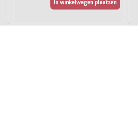
CD opname
Indien u dit werk wilt opnemen op CD kunt u hier
een licentie afnemen. Voor iedere titel dient u
een licentie af te nemen. Deze licentie betreft
ook een digitale release.
CD titels
Totale licentie kosten