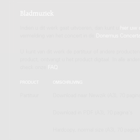
Bladmuziek
Indien u dit werk gaat uitvoeren, dan kunt u
hier uw 
vermelding van het concert in de
Donemus Concert
U kunt van dit werk de partituur of andere producten
product, ontvangt u het product digitaal. In alle and
check onze
FAQ
.
PRODUCT
OMSCHRIJVING
Partituur
Download naar Newzik (A3), 70 pagin
Download in PDF (A3), 70 pagina's
Hardcopy, normal size (A3), 70 pagina