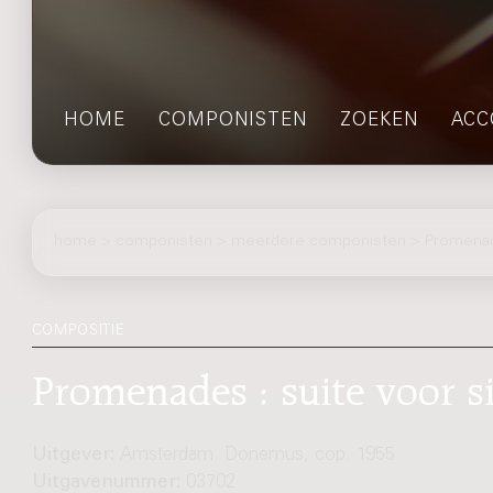
HOME
COMPONISTEN
ZOEKEN
ACC
home
>
componisten
> meerdere componisten > Promena
COMPOSITIE
Promenades : suite voor s
Uitgever:
Amsterdam: Donemus, cop. 1955
Uitgavenummer:
03702