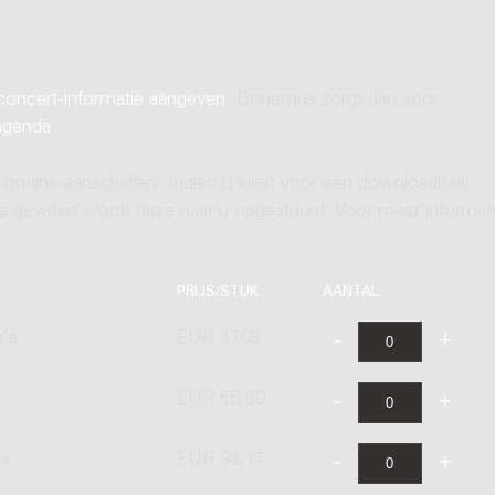
concert-informatie aangeven
. Donemus zorgt dan voor
agenda
.
 on-line aanschaffen. Indien u kiest voor een downloadbaar
ere gevallen wordt deze naar u opgestuurd. Voor meer informati
PRIJS/STUK
AANTAL
a's
EUR 47,08
EUR 56,50
's
EUR 94,17