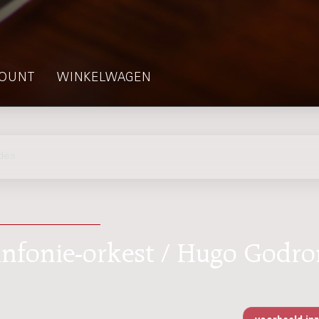
OUNT
WINKELWAGEN
des
infonie-orkest / Hugo Godro