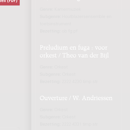
Genre:
Kamermuziek
Subgenre:
Houtblazersensemble en
toetsinstrument
Bezetting:
ob fg pf
Preludium en fuga : voor
orkest / Theo van der Bijl
Genre:
Orkest
Subgenre:
Orkest
Bezetting:
2322 4230 timp str
Ouverture / W. Andriessen
Genre:
Orkest
Subgenre:
Orkest
Bezetting:
2222 4331 timp str