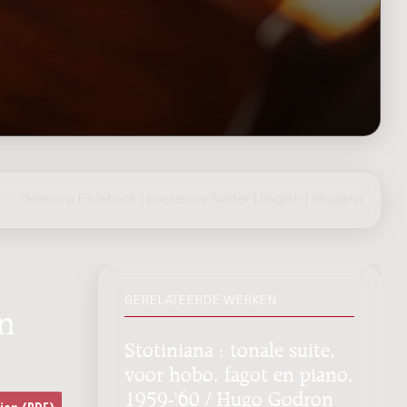
delen op Facebook
|
posten op Twitter
|
English
|
inloggen
GERELATEERDE WERKEN
n
Stotiniana : tonale suite,
voor hobo, fagot en piano,
1959-'60 / Hugo Godron