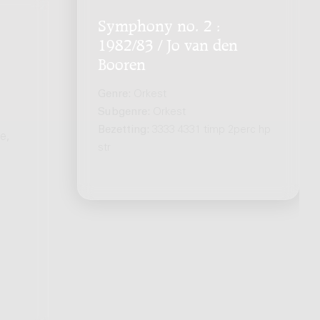
Symphony no. 2 :
1982/83 / Jo van den
Booren
Genre:
Orkest
Subgenre:
Orkest
Bezetting:
3333 4331 timp 2perc hp
e,
str