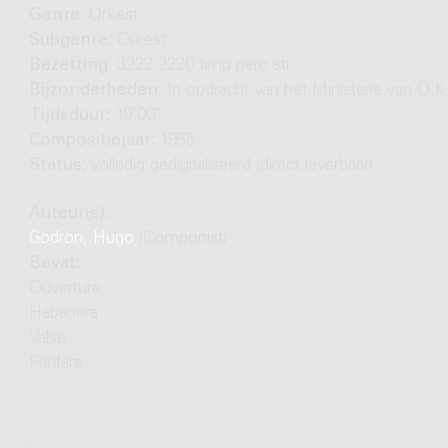
Genre:
Orkest
Subgenre:
Orkest
Bezetting:
3222 2220 timp perc str
Bijzonderheden:
In opdracht van het Ministerie van O.K
Tijdsduur:
19'00"
Compositiejaar:
1955
Status:
volledig gedigitaliseerd (direct leverbaar)
Auteur(s):
Godron, Hugo
(Componist)
Bevat:
Ouverture
Habanera
Valse
Fanfare