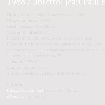
1988 / libretto: Jean Paul
Uitgever:
Amsterdam: Donemus, cop. 1988
Uitgavenummer:
03752
Genre:
Opera, muziektheater
Subgenre:
Muziektheater
Bezetting:
ten cl(cl-b) fg perc pf(cel synth) vl tape
Bijzonderheden:
Voor tenor, klarinet (tevens basklarinet)
piano (tevens celesta en synthesizer), marimba (tevens sl
viool en tape. - Tijdsduur: ca. 75'
Tijdsduur:
75'00"
Compositiejaar:
1988
Status:
volledig gedigitaliseerd (direct leverbaar)
Auteur(s):
Franssens, Jean-Paul
(Tekstdichter/librettist)
Wisse, Jan
(Componist)