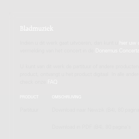
Bladmuziek
Indien u dit werk gaat uitvoeren, dan kunt u
hier uw 
vermelding van het concert in de
Donemus Concert
U kunt van dit werk de partituur of andere producten
product, ontvangt u het product digitaal. In alle and
check onze
FAQ
.
PRODUCT
OMSCHRIJVING
Partituur
Download naar Newzik (B4), 80 pagina
Download in PDF (B4), 80 pagina's