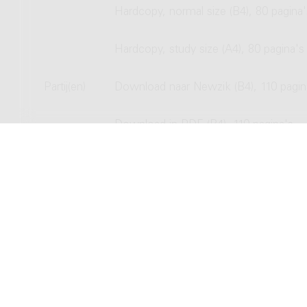
Hardcopy, normal size (B4), 80 pagina'
Hardcopy, study size (A4), 80 pagina's
Partij(en)
Download naar Newzik (B4), 110 pagin
Download in PDF (B4), 110 pagina's
Hardcopy, normal size (B4), 110 pagina