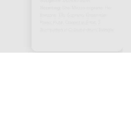
Subgenre:
Muziektheater
Bezetting:
She: Mezzo-soprano; He:
Baritone; Els: Soprano. Ensemble:
Piano; Flute; Clarinet in B-flat; 2
Trompetten in C; Snare-drum; Triangle