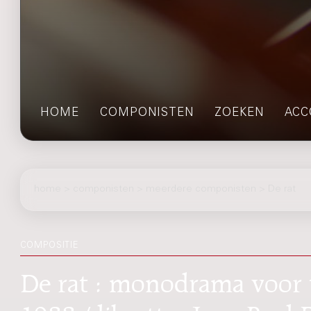
HOME
COMPONISTEN
ZOEKEN
ACC
home
>
componisten
> meerdere componisten > De rat
COMPOSITIE
De rat : monodrama voor