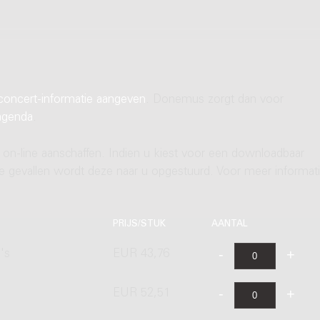
concert-informatie aangeven
. Donemus zorgt dan voor
agenda
.
 on-line aanschaffen. Indien u kiest voor een downloadbaar
ere gevallen wordt deze naar u opgestuurd. Voor meer informati
PRIJS/STUK
AANTAL
's
EUR 43,76
EUR 52,51