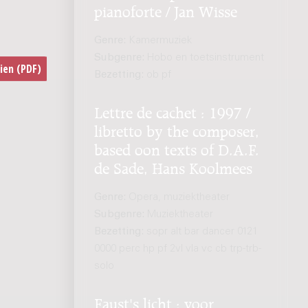
pianoforte / Jan Wisse
Genre:
Kamermuziek
Subgenre:
Hobo en toetsinstrument
Bezetting:
ob pf
Lettre de cachet : 1997 /
libretto by the composer,
based oon texts of D.A.F.
de Sade, Hans Koolmees
Genre:
Opera, muziektheater
Subgenre:
Muziektheater
Bezetting:
sopr alt bar dancer 0121
0000 perc hp pf 2vl vla vc cb trp-trb-
solo
Faust's licht : voor