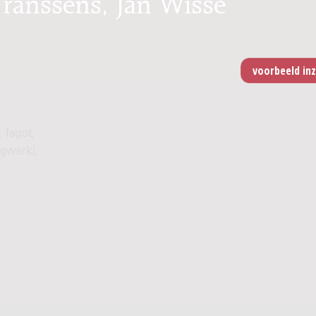
 Franssens, Jan Wisse
, fagot,
agwerk),