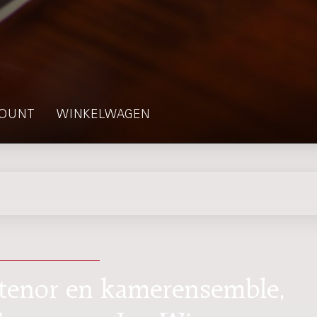
OUNT
WINKELWAGEN
 tenor en kamerensemble,