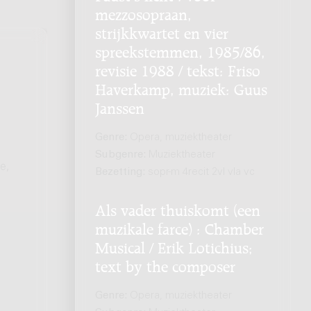
mezzosopraan,
strijkkwartet en vier
spreekstemmen, 1985/86,
revisie 1988 / tekst: Friso
Haverkamp, muziek: Guus
Janssen
Genre:
Opera, muziektheater
Subgenre:
Muziektheater
e,
Bezetting:
sopr-m 4recit 2vl vla vc
Als vader thuiskomt (een
muzikale farce) : Chamber
Musical / Erik Lotichius;
text by the composer
Genre:
Opera, muziektheater