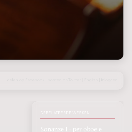
delen op Facebook
|
posten op Twitter
|
English
|
inloggen
GERELATEERDE WERKEN
Sonanze I : per oboe e