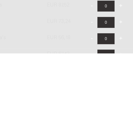
s
EUR 87,52
EUR 73,24
a's
EUR 56,18
EUR 67,42
's
EUR 112,37