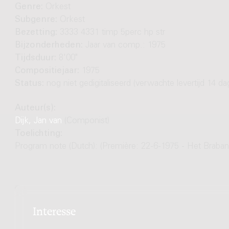
Genre:
Orkest
Subgenre:
Orkest
Bezetting:
3333 4331 timp 5perc hp str
Bijzonderheden:
Jaar van comp.: 1975
Tijdsduur:
8'00"
Compositiejaar:
1975
Status:
nog niet gedigitaliseerd (verwachte levertijd 14 da
Auteur(s):
Dijk, Jan van
(Componist)
Toelichting:
Program note (Dutch): (Première: 22-6-1975 - Het Braban
Interesse