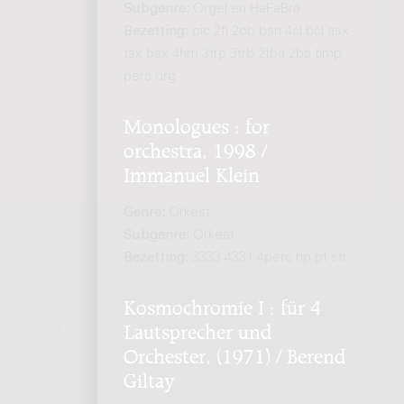
Subgenre:
Orgel en HaFaBra
Bezetting:
pic 2fl 2ob bsn 4cl bcl asx
tsx bsx 4hrn 3trp 3trb 2tba 2bs timp
perc org
Monologues : for
orchestra, 1998 /
Immanuel Klein
Genre:
Orkest
Subgenre:
Orkest
Bezetting:
3333 4331 4perc hp pf str
Kosmochromie I : für 4
Lautsprecher und
Orchester, (1971) / Berend
Giltay