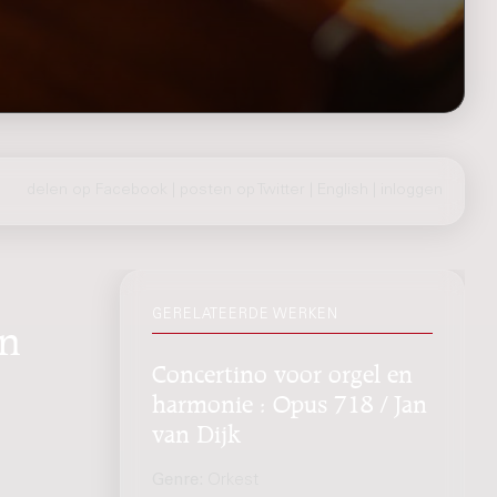
delen op Facebook
|
posten op Twitter
|
English
|
inloggen
GERELATEERDE WERKEN
an
Concertino voor orgel en
harmonie : Opus 718 / Jan
van Dijk
Genre:
Orkest