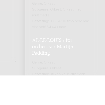
Genre:
Orkest
Subgenre:
Orkest; Orkest met
multimedia
Bezetting:
3333 4330 timp perc mar
vibr str(6.6.4.4.4.) tape
AL-LE-LOUIS : for
orchestra / Martijn
Padding
Genre:
Orkest
Subgenre:
Orkest
Bezetting:
3fl 2ob 2cl-b 2trp flghn
2hn 2trb 3perc 6vl 2pf keyb cymb el.
g g-b