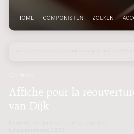
HOME
COMPONISTEN
ZOEKEN
ACC
home
>
componisten
> meerdere componisten > Affiche pou
COMPOSITIE
Affiche pour la reouvertur
van Dijk
Uitgever:
Amsterdam: Donemus, cop. 1975
Uitgavenummer:
03886