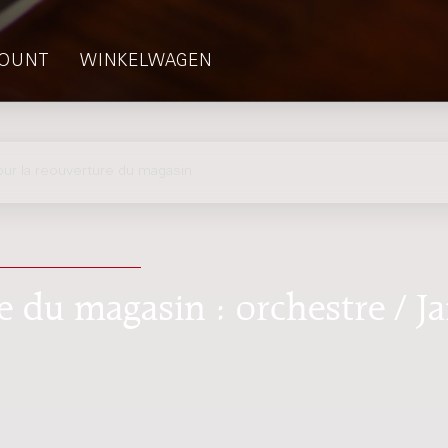
OUNT
WINKELWAGEN
r la reouverture du magasin
e du magasin : orchestre / J