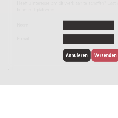
Heeft u interesse om dit werk aan te schaffen? Laat 
kunnen digitaliseren.
Naam
E-mail