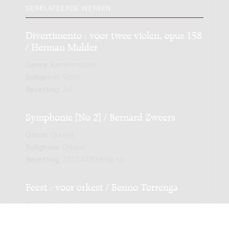
GERELATEERDE WERKEN
Divertimento : voor twee violen, opus 158
/ Herman Mulder
Genre:
Kamermuziek
Subgenre:
Viool
Bezetting:
2vl
Symphonie [No 2] / Bernard Zweers
Genre:
Orkest
Subgenre:
Orkest
Bezetting:
2222 4220 timp str
Feest : voor orkest / Benno Torrenga
Genre:
Orkest
Subgenre:
Orkest