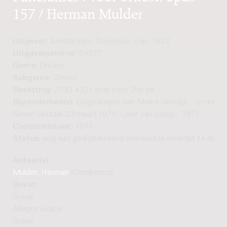
157 / Herman Mulder
Uitgever:
Amsterdam: Donemus, cop. 1972
Uitgavenummer:
04077
Genre:
Orkest
Subgenre:
Orkest
Bezetting:
3333 4331 timp perc 2hp str
Bijzonderheden:
Opgedragen aan Mieke Vestdijk. - In memo
Simon Vestdijk 23 maart 1971. - Jaar van comp.: 1971
Compositiejaar:
1971
Status:
nog niet gedigitaliseerd (verwachte levertijd 14 dage
Auteur(s):
Mulder, Herman
(Componist)
Bevat:
Grave
Allegro vivace
Grave