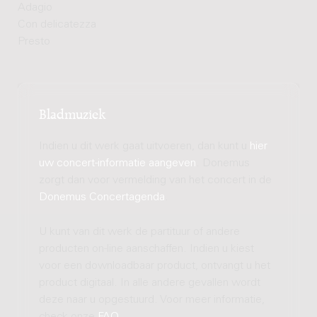
Adagio
Con delicatezza
Presto
Bladmuziek
Indien u dit werk gaat uitvoeren, dan kunt u
hier
uw concert-informatie aangeven
. Donemus
zorgt dan voor vermelding van het concert in de
Donemus Concertagenda
.
U kunt van dit werk de partituur of andere
producten on-line aanschaffen. Indien u kiest
voor een downloadbaar product, ontvangt u het
product digitaal. In alle andere gevallen wordt
deze naar u opgestuurd. Voor meer informatie,
check onze
FAQ
.