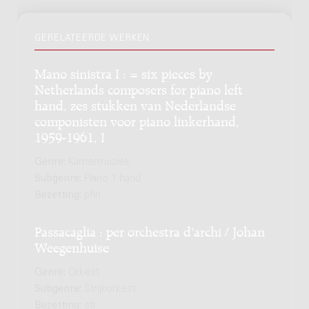
GERELATEERDE WERKEN
Mano sinistra I : = six pieces by
Netherlands composers for piano left
hand, zes stukken van Nederlandse
componisten voor piano linkerhand,
1959-1961, I
Genre:
Kamermuziek
Subgenre:
Piano 1 hand
Bezetting:
pflh
Passacaglia : per orchestra d'archi / Johan
Weegenhuise
Genre:
Orkest
Subgenre:
Strijkorkest
Bezetting:
str