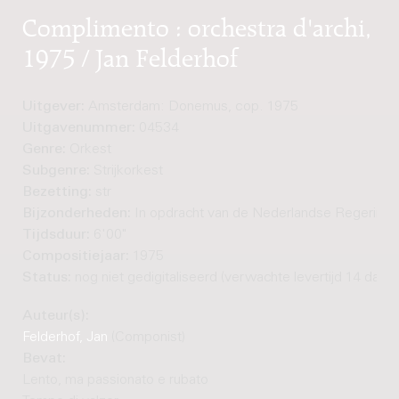
Complimento : orchestra d'archi,
1975 / Jan Felderhof
Uitgever:
Amsterdam: Donemus, cop. 1975
Uitgavenummer:
04534
Genre:
Orkest
Subgenre:
Strijkorkest
Bezetting:
str
Bijzonderheden:
In opdracht van de Nederlandse Regering
Tijdsduur:
6'00"
Compositiejaar:
1975
Status:
nog niet gedigitaliseerd (verwachte levertijd 14 dage
Auteur(s):
Felderhof, Jan
(Componist)
Bevat:
Lento, ma passionato e rubato