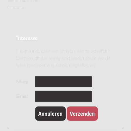
Tempo di valzer
Giocoso
Interesse
Heeft u interesse om dit werk aan te schaffen?
Laat ons dit dan vrijblijvend weten zodat we dit
werk met voorrang kunnen digitaliseren.
Naam
E-mail