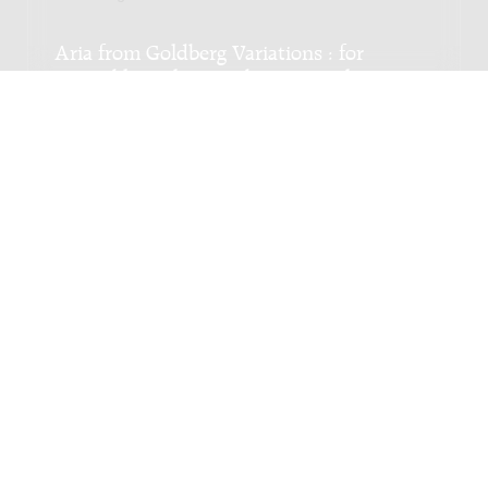
Aria from Goldberg Variations : for
ensemble / Johann Sebastian Bach;
arranged by Georgs Pelecis
Genre:
Orkest
Subgenre:
Strijkorkest
Bezetting:
vn-solo vibr str
Agnus Dei : for string orchestra, 2000 /
Jan Rokus van Roosendael
Genre:
Orkest
Subgenre:
Strijkorkest
Bezetting:
str