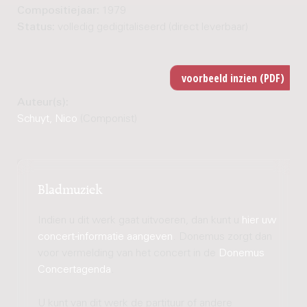
Compositiejaar:
1979
Status:
volledig gedigitaliseerd (direct leverbaar)
Auteur(s):
Schuyt, Nico
(Componist)
Bladmuziek
Indien u dit werk gaat uitvoeren, dan kunt u
hier uw
concert-informatie aangeven
. Donemus zorgt dan
voor vermelding van het concert in de
Donemus
Concertagenda
.
U kunt van dit werk de partituur of andere