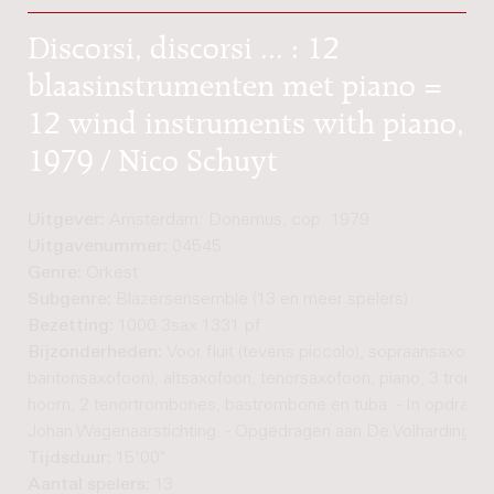
Discorsi, discorsi ... : 12
blaasinstrumenten met piano =
12 wind instruments with piano,
1979 / Nico Schuyt
Uitgever:
Amsterdam: Donemus, cop. 1979
Uitgavenummer:
04545
Genre:
Orkest
Subgenre:
Blazersensemble (13 en meer spelers)
Bezetting:
1000 3sax 1331 pf
Bijzonderheden:
Voor fluit (tevens piccolo), sopraansaxofoo
baritonsaxofoon), altsaxofoon, tenorsaxofoon, piano, 3 trompe
hoorn, 2 tenortrombones, bastrombone en tuba. - In opdracht
Johan Wagenaarstichting. - Opgedragen aan De Volharding
Tijdsduur:
15'00"
Aantal spelers:
13