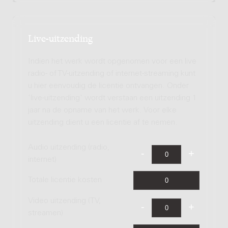
Live-uitzending
Indien het werk wordt opgenomen voor een live
radio- of TV-uitzending of internet-streaming kunt
u hier eenvoudig de licentie ontvangen. Onder
'live-uitzending' wordt verstaan een uitzending 1
jaar na de opname van het werk. Voor elke
uitzending dient u een licentie af te nemen.
Audio uitzending (radio,
internet)
Totale licentie kosten
Video uitzending (TV,
streamen)