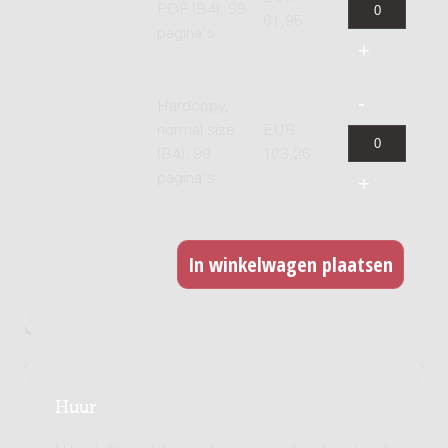
PDF (B4), 99
61,95
pagina's
Hardcopy,
normal size
EUR
(B4), 99
103,26
pagina's
Huur