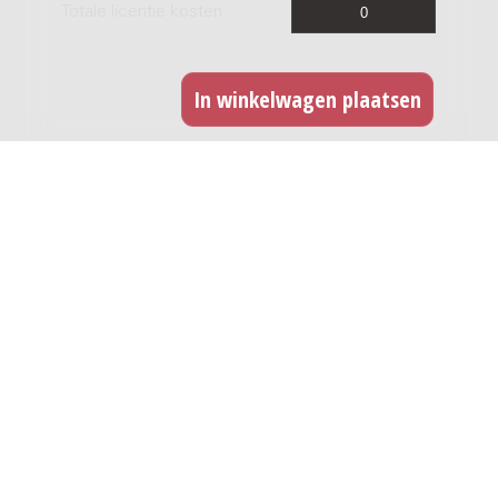
Totale licentie kosten
CD opname
Indien u dit werk wilt opnemen op CD kunt u hier
een licentie afnemen. Voor iedere titel dient u
een licentie af te nemen. Deze licentie betreft
ook een digitale release.
CD titels