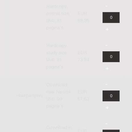
Hardcopy,
normal size
EUR
(B4), 81
88,35
pagina's
Hardcopy,
study size
EUR
(A4), 81
73,94
pagina's
Download
naar Newzik
EUR
Huurpartij(en)
(B4), 99
51,63
pagina's
Download in
EUR