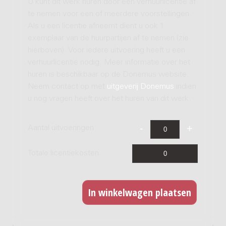
U kunt dit werk huren door een verhuurlicentie af
te nemen voor een of meerdere voorstellingen.
Als u een licentie afneemt dient u ook 1
exemplaar van de huurpartijen af te nemen (zie
hierboven). Voor iedere uitvoering heeft u een
verhuurlicentie nodig. Meer informatie over het
huren is beschikbaar op de Donemus website.
Neem contact op met
uitgeverij Donemus
indien
u nog vragen heeft over het huren van dit werk.
Aantal uitvoeringen
Totale licentiekosten