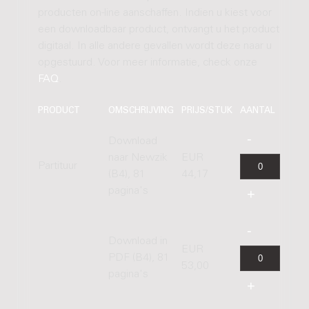
producten on-line aanschaffen. Indien u kiest voor
een downloadbaar product, ontvangt u het product
digitaal. In alle andere gevallen wordt deze naar u
opgestuurd. Voor meer informatie, check onze
FAQ
.
PRODUCT
OMSCHRIJVING
PRIJS/STUK
AANTAL
Download
naar Newzik
EUR
Partituur
(B4), 81
44,17
pagina's
Download in
EUR
PDF (B4), 81
53,00
pagina's