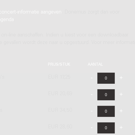
concert-informatie aangeven
. Donemus zorgt dan voor
agenda
.
 on-line aanschaffen. Indien u kiest voor een downloadbaar
ere gevallen wordt deze naar u opgestuurd. Voor meer informati
PRIJS/STUK
AANTAL
's
EUR 17,25
EUR 20,69
's
EUR 34,50
EUR 28,60