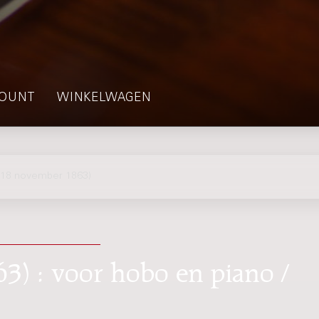
OUNT
WINKELWAGEN
(18 november 1863)
3) : voor hobo en piano /