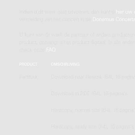
Indien u dit werk gaat uitvoeren, dan kunt u
hier uw 
vermelding van het concert in de
Donemus Concert
U kunt van dit werk de partituur of andere producten
product, ontvangt u het product digitaal. In alle and
check onze
FAQ
.
PRODUCT
OMSCHRIJVING
Partituur
Download naar Newzik (B4), 16 pagina
Download in PDF (B4), 16 pagina's
Hardcopy, normal size (B4), 16 pagina
Hardcopy, study size (A4), 16 pagina's