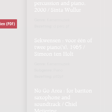
percussion and piano,
2000 / Sinta Wullur
Genre:
Kamermuziek
Bezetting:
cl perc pf
Sekwensen : voor één of
twee piano('s), 1965 /
Simeon ten Holt
Genre:
Kamermuziek
Subgenre:
Piano
Bezetting:
pf/2pf
No Go Area : for bariton
saxophone and
soundtrack / Chiel
Meijering