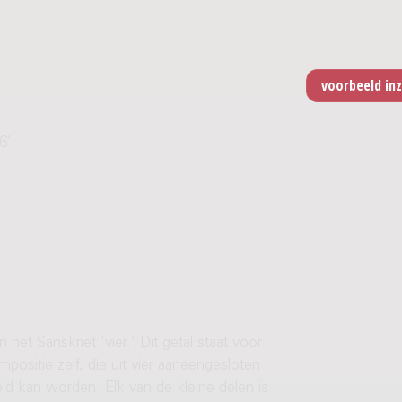
6'
 het Sanskriet 'vier.' Dit getal staat voor
mpositie zelf, die uit vier aaneengesloten
eld kan worden. Elk van de kleine delen is