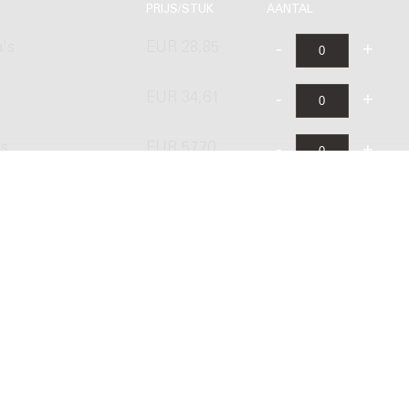
PRIJS/STUK
AANTAL
a's
EUR 28,85
EUR 34,61
's
EUR 57,70
EUR 48,13
ishing B.V. onder licentie van Stichting Donemus Beheer. Alle recht