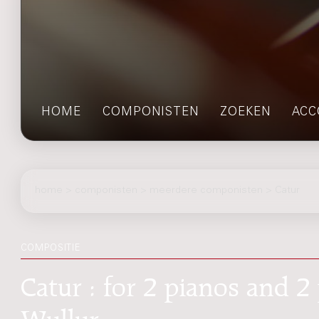
HOME
COMPONISTEN
ZOEKEN
ACC
home
>
componisten
> meerdere componisten > Catur
COMPOSITIE
Catur : for 2 pianos and 2
Wullur