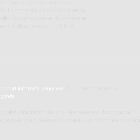
de numerologie staan getallen voor
 Zo komt het dat elk deel een kruising
tallen ook structureel in de compositie
iend in elkaar overgaan. - SINTA
concert-informatie aangeven
. Donemus zorgt dan voor
agenda
.
 on-line aanschaffen. Indien u kiest voor een downloadbaar
ere gevallen wordt deze naar u opgestuurd. Voor meer informati