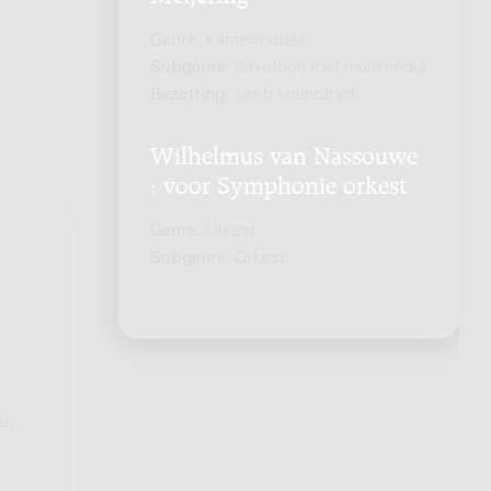
Genre:
Kamermuziek
Subgenre:
Saxofoon met multimedia
Bezetting:
sax-b soundtrack
Wilhelmus van Nassouwe
: voor Symphonie orkest
Genre:
Orkest
Subgenre:
Orkest
e,