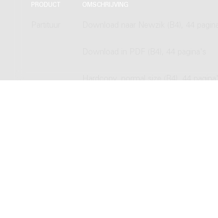
PRODUCT
OMSCHRIJVING
Partituur
Download naar Newzik (B4), 44 pagin
Download in PDF (B4), 44 pagina's
Hardcopy, normal size (B4), 44 pagina
Hardcopy, study size (A4), 44 pagina's
Copyright © 2012-2026 Donemus Publ