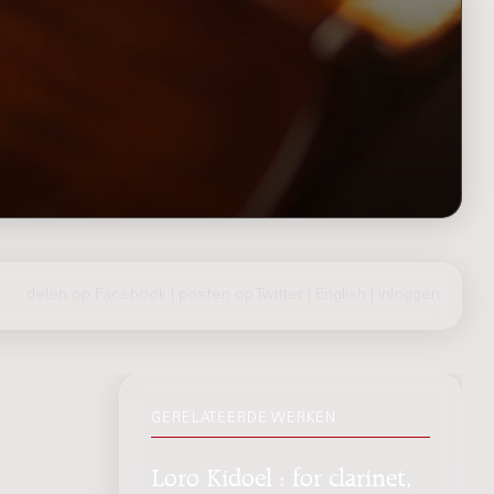
delen op Facebook
|
posten op Twitter
|
English
|
inloggen
GERELATEERDE WERKEN
Loro Kidoel : for clarinet,