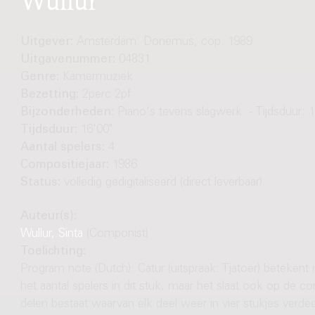
Uitgever:
Amsterdam: Donemus, cop. 1989
Uitgavenummer:
04831
Genre:
Kamermuziek
Bezetting:
2perc 2pf
Bijzonderheden:
Piano's tevens slagwerk. - Tijdsduur: 1
Tijdsduur:
16'00"
Aantal spelers:
4
Compositiejaar:
1986
Status:
volledig gedigitaliseerd (direct leverbaar)
Auteur(s):
Wullur, Sinta
(Componist)
Toelichting:
Program note (Dutch): Catur (uitspraak: Tjatoer) betekent in
het aantal spelers in dit stuk, maar het slaat ook op de co
delen bestaat waarvan elk deel weer in vier stukjes verde