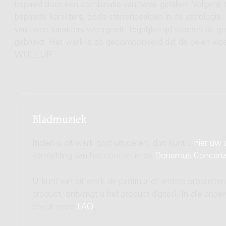
bepaald door een combinatie van twee getallen. Volgens 
bepaalde karakters, zoals sterrenbeelden in de astrologie.
van twee karakters weergeeft. Tegelijkertijd worden de ge
gebruikt. Het werk is zó gecomponeerd dat de delen vloe
WULLUR
Bladmuziek
Indien u dit werk gaat uitvoeren, dan kunt u
hier uw 
vermelding van het concert in de
Donemus Concert
U kunt van dit werk de partituur of andere producten
product, ontvangt u het product digitaal. In alle and
check onze
FAQ
.