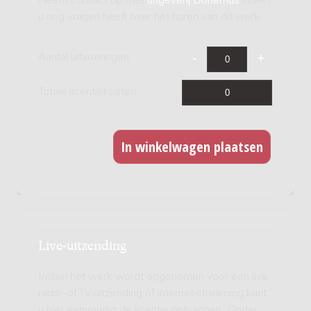
Neem contact op met
uitgeverij Donemus
indien
u nog vragen heeft over het huren van dit werk.
Aantal uitvoeringen
Totale licentiekosten
Live-uitzending
Indien het werk wordt opgenomen voor een live
radio- of TV-uitzending of internet-streaming kunt
u hier eenvoudig de licentie ontvangen. Onder