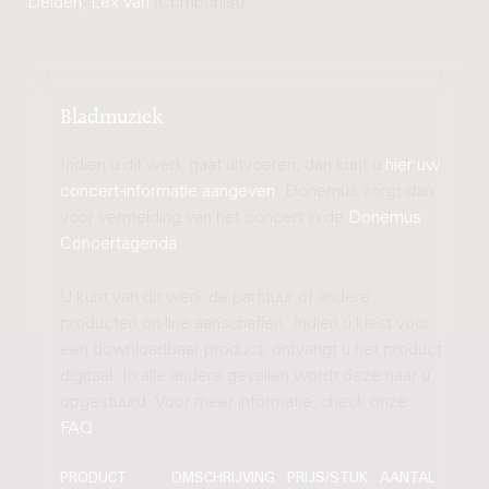
Delden, Lex van
(Componist)
Bladmuziek
Indien u dit werk gaat uitvoeren, dan kunt u
hier uw
concert-informatie aangeven
. Donemus zorgt dan
voor vermelding van het concert in de
Donemus
Concertagenda
.
U kunt van dit werk de partituur of andere
producten on-line aanschaffen. Indien u kiest voor
een downloadbaar product, ontvangt u het product
digitaal. In alle andere gevallen wordt deze naar u
opgestuurd. Voor meer informatie, check onze
FAQ
.
PRODUCT
OMSCHRIJVING
PRIJS/STUK
AANTAL