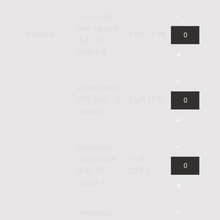
Download
naar Newzik
Partituur
EUR 14,76
(B4), 10
pagina's
Download in
PDF (B4), 10
EUR 17,72
pagina's
Hardcopy,
normal size
EUR
(B4), 10
29,53
pagina's
Hardcopy,