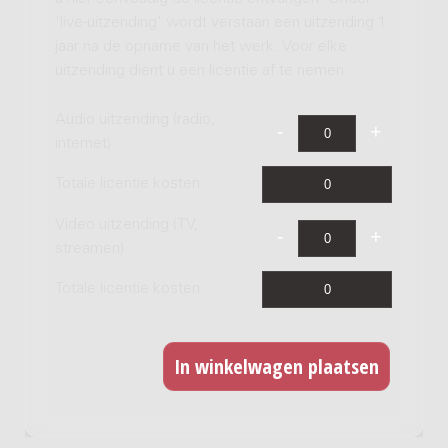
'live-uitzending' wordt verstaan een uitzending 1
jaar na de opname van het werk. Voor elke
uitzending dient u een licentie af te nemen.
Audio uitzending (radio,
internet)
Totale licentie kosten
Video uitzending (TV,
streamen)
Totale licentie kosten