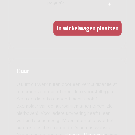
pagina's
Huur
U kunt dit werk huren door een verhuurlicentie af
te nemen voor een of meerdere voorstellingen.
Als u een licentie afneemt dient u ook 1
exemplaar van de huurpartijen af te nemen (zie
hierboven). Voor iedere uitvoering heeft u een
verhuurlicentie nodig. Meer informatie over het
huren is beschikbaar op de Donemus website.