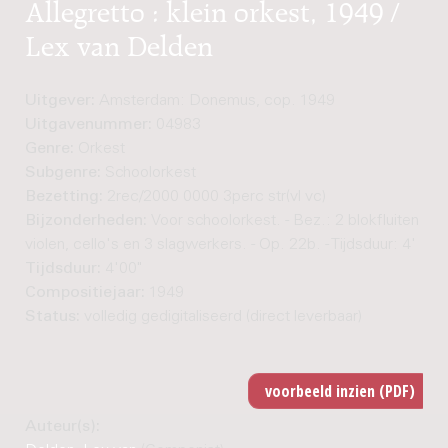
Allegretto : klein orkest, 1949 /
Lex van Delden
Uitgever:
Amsterdam: Donemus, cop. 1949
Uitgavenummer:
04983
Genre:
Orkest
Subgenre:
Schoolorkest
Bezetting:
2rec/2000 0000 3perc str(vl vc)
Bijzonderheden:
Voor schoolorkest. - Bez.: 2 blokfluiten (of f
violen, cello's en 3 slagwerkers. - Op. 22b. - Tijdsduur: 4'
Tijdsduur:
4'00"
Compositiejaar:
1949
Status:
volledig gedigitaliseerd (direct leverbaar)
Auteur(s):