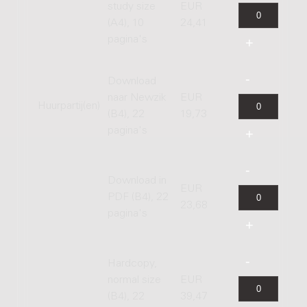
study size
EUR
(A4), 10
24,41
pagina's
Download
naar Newzik
EUR
Huurpartij(en)
(B4), 22
19,73
pagina's
Download in
EUR
PDF (B4), 22
23,68
pagina's
Hardcopy,
normal size
EUR
(B4), 22
39,47