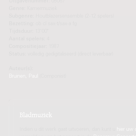
Uitgavenummer:
05067
Genre:
Kamermuziek
Subgenre:
Houtblazersensemble (2-12 spelers)
Bezetting:
ob cl sax-t/sax-a fg
Tijdsduur:
13'00"
Aantal spelers:
4
Compositiejaar:
1987
Status:
volledig gedigitaliseerd (direct leverbaar)
Auteur(s):
Bruinen, Paul
(Componist)
Bladmuziek
Indien u dit werk gaat uitvoeren, dan kunt u
hier uw 