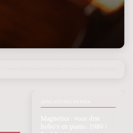
delen op Facebook
|
posten op Twitter
|
English
|
inloggen
GERELATEERDE WERKEN
Magnetics : voor drie
hobo's en piano, 1989 /