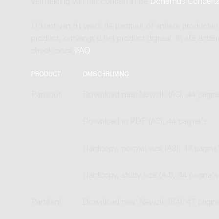
vermelding van het concert in de
Donemus Concert
U kunt van dit werk de partituur of andere producten
product, ontvangt u het product digitaal. In alle and
check onze
FAQ
.
PRODUCT
OMSCHRIJVING
Partituur
Download naar Newzik (A3), 44 pagin
Download in PDF (A3), 44 pagina's
Hardcopy, normal size (A3), 44 pagina
Hardcopy, study size (A4), 44 pagina's
Partij(en)
Download naar Newzik (B4), 47 pagin