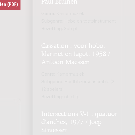
Paul Bruinen
Genre:
Kamermuziek
Subgenre:
Hobo en toetsinstrument
Bezetting:
3ob pf
Cassation : voor hobo,
klarinet en fagot, 1958 /
Antoon Maessen
Genre:
Kamermuziek
Subgenre:
Houtblazersensemble (2-
12 spelers)
Bezetting:
ob cl fg
Intersections V-1 : quatuor
d'anches, 1977 / Joep
Straesser