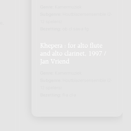
Genre:
Kamermuziek
Subgenre:
Houtblazersensemble (2-
12 spelers)
e,
Bezetting:
ob cl sax-a fg
Khepera : for alto flute
and alto clarinet, 1997 /
Jan Vriend
Genre:
Kamermuziek
Subgenre:
Houtblazersensemble (2-
12 spelers)
Bezetting:
fl-a cl-a