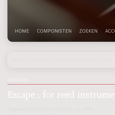
HOME
COMPONISTEN
ZOEKEN
ACC
home
>
componisten
> meerdere componisten > Escape
COMPOSITIE
Escape : for reed instrume
Uitgever:
Amsterdam: Donemus, cop. 1989