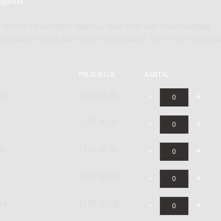
agenda
.
 on-line aanschaffen. Indien u kiest voor een downloadbaar
ere gevallen wordt deze naar u opgestuurd. Voor meer informati
PRIJS/STUK
AANTAL
a's
EUR 34,05
EUR 40,85
's
EUR 68,10
EUR 48,13
a's
EUR 30,09