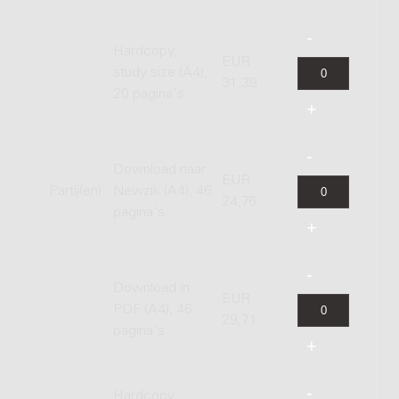
Hardcopy,
EUR
study size (A4),
31,39
20 pagina's
Download naar
EUR
Partij(en)
Newzik (A4), 46
24,76
pagina's
Download in
EUR
PDF (A4), 46
29,71
pagina's
Hardcopy,