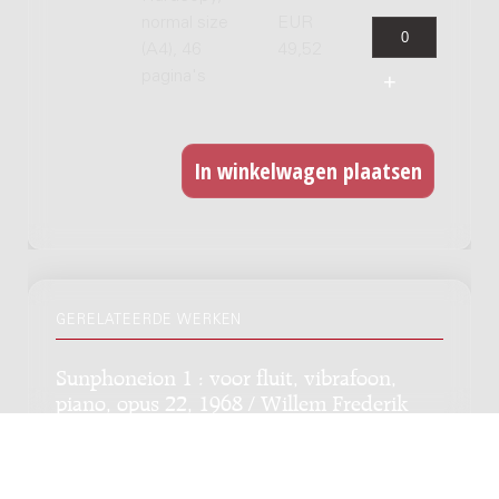
normal size
EUR
(A4), 46
49,52
pagina's
GERELATEERDE WERKEN
Sunphoneion 1 : voor fluit, vibrafoon,
piano, opus 22, 1968 / Willem Frederik
Bon
Genre:
Kamermuziek
Subgenre:
Gemengd ensemble (2-12 spelers)