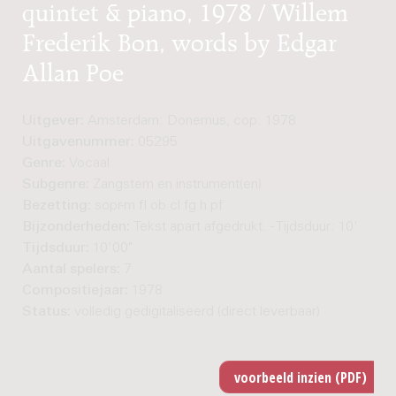
quintet & piano, 1978 / Willem
Frederik Bon, words by Edgar
Allan Poe
Uitgever:
Amsterdam: Donemus, cop. 1978
Uitgavenummer:
05295
Genre:
Vocaal
Subgenre:
Zangstem en instrument(en)
Bezetting:
sopr-m fl ob cl fg h pf
Bijzonderheden:
Tekst apart afgedrukt. - Tijdsduur: 10'
Tijdsduur:
10'00"
Aantal spelers:
7
Compositiejaar:
1978
Status:
volledig gedigitaliseerd (direct leverbaar)