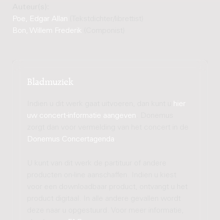
Auteur(s):
Poe, Edgar Allan
(Tekstdichter/librettist)
Bon, Willem Frederik
(Componist)
Bladmuziek
Indien u dit werk gaat uitvoeren, dan kunt u
hier
uw concert-informatie aangeven
. Donemus
zorgt dan voor vermelding van het concert in de
Donemus Concertagenda
.
U kunt van dit werk de partituur of andere
producten on-line aanschaffen. Indien u kiest
voor een downloadbaar product, ontvangt u het
product digitaal. In alle andere gevallen wordt
deze naar u opgestuurd. Voor meer informatie,