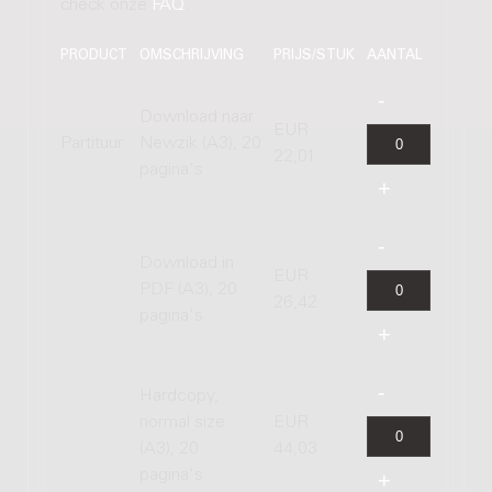
check onze
FAQ
.
PRODUCT
OMSCHRIJVING
PRIJS/STUK
AANTAL
Download naar
EUR
Partituur
Newzik (A3), 20
22,01
pagina's
Download in
EUR
PDF (A3), 20
26,42
pagina's
Hardcopy,
normal size
EUR
(A3), 20
44,03
pagina's