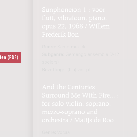
Sunphoneion 1 : voor
fluit, vibrafoon, piano,
opus 22, 1968 / Willem
Frederik Bon
Genre:
Kamermuziek
Subgenre:
Gemengd ensemble (2-12
spelers)
Bezetting:
fl(fl-a) vibr pf
And the Centuries
Surround Me With Fire... :
for solo violin, soprano,
mezzo-soprano and
orchestra / Matijs de Roo
Genre:
Vocaal