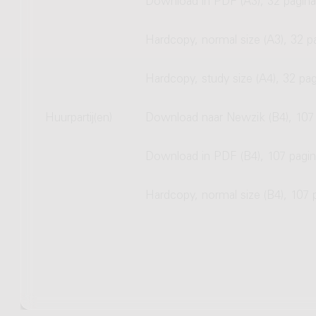
Download in PDF (A3), 32 pagina
Hardcopy, normal size (A3), 32 p
Hardcopy, study size (A4), 32 pag
Huurpartij(en)
Download naar Newzik (B4), 107 
Download in PDF (B4), 107 pagin
Hardcopy, normal size (B4), 107 