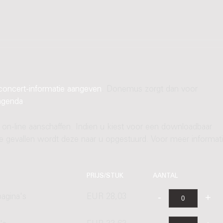
concert-informatie aangeven
. Donemus zorgt dan voor
agenda
.
 on-line aanschaffen. Indien u kiest voor een downloadbaar
ere gevallen wordt deze naar u opgestuurd. Voor meer informati
PRIJS/STUK
AANTAL
agina's
EUR 28,03