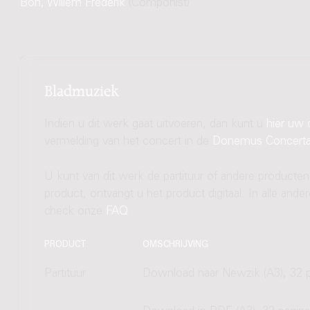
Bon, Willem Frederik
(Componist)
Bladmuziek
Indien u dit werk gaat uitvoeren, dan kunt u
hier uw 
vermelding van het concert in de
Donemus Concert
U kunt van dit werk de partituur of andere producten
product, ontvangt u het product digitaal. In alle and
check onze
FAQ
.
PRODUCT
OMSCHRIJVING
Partituur
Download naar Newzik (A3), 32 p