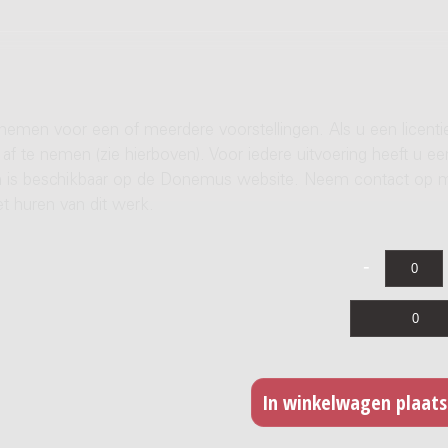
 nemen voor een of meerdere voorstellingen. Als u een licenti
af te nemen (zie hierboven). Voor iedere uitvoering heeft u ee
ren is beschikbaar op de Donemus website. Neem contact op 
t huren van dit werk.