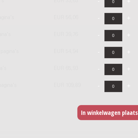
's
EUR 33,63
agina's
EUR 56,06
ina's
EUR 39,76
pagina's
EUR 54,94
a's
EUR 65,93
pagina's
EUR 109,89