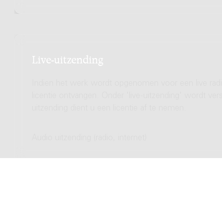
Live-uitzending
Indien het werk wordt opgenomen voor een live radio
licentie ontvangen. Onder 'live-uitzending' wordt ve
uitzending dient u een licentie af te nemen.
Audio uitzending (radio, internet)
Totale licentie kosten
Video uitzending (TV, streamen)
Totale licentie kosten