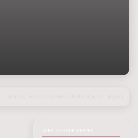
delen op Facebook
|
posten op Twitter
|
English
|
inloggen
GERELATEERDE WERKEN