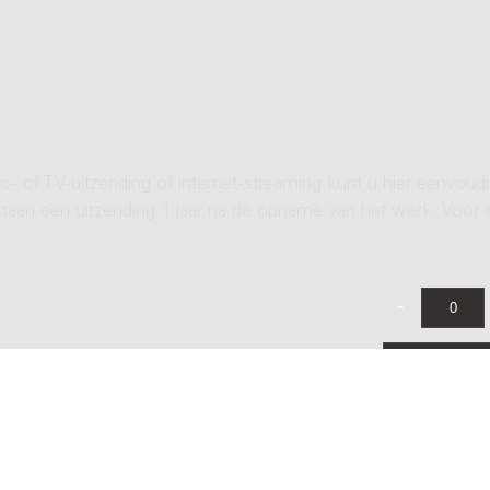
- of TV-uitzending of internet-streaming kunt u hier eenvoud
rstaan een uitzending 1 jaar na de opname van het werk. Voor 