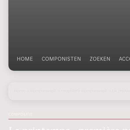
HOME
COMPONISTEN
ZOEKEN
ACC
home
>
componisten
> meerdere componisten > Le print
COMPOSITIE
Le printemps : première pa