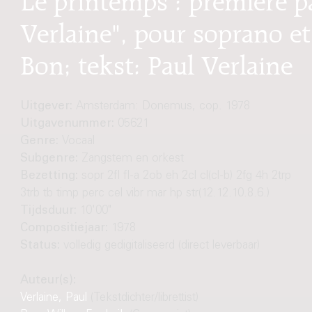
Verlaine", pour soprano et
Bon; tekst: Paul Verlaine
Uitgever:
Amsterdam: Donemus, cop. 1978
Uitgavenummer:
05621
Genre:
Vocaal
Subgenre:
Zangstem en orkest
Bezetting:
sopr 2fl fl-a 2ob eh 2cl cl(cl-b) 2fg 4h 2trp
3trb tb timp perc cel vibr mar hp str(12.12.10.8.6.)
Tijdsduur:
10'00"
Compositiejaar:
1978
Status:
volledig gedigitaliseerd (direct leverbaar)
Auteur(s):
Verlaine, Paul
(Tekstdichter/librettist)