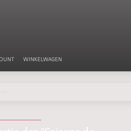
OUNT
WINKELWAGEN
emps
rtie des "Saisons de