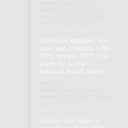
Subgenre:
Zangstem en orkest
Bezetting:
vn-solo sopr-solo sopr-m-
solo picc 2fl 2ob eh 2cl cl-b 2fg cfg
2h 2tpt 2trb tb 3perc pf str
Univers de Rimbaud : for
tenor and orchestra, 1969-
1970, (revised 1977) / five
poems by Arthur
Rimbaud, Rudolf Escher
e,
Genre:
Vocaal
Subgenre:
Zangstem en orkest
Bezetting:
ten 3432 sax-s 2210 5perc
2hp str(12.12.12.10.8.)
Sonnet : voor tenor of
sopraan en orkest, 1898 /