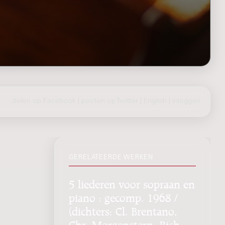
delen op Facebook
|
posten op Twitter
|
English
|
inloggen
GERELATEERDE WERKEN
5 liederen voor sopraan en
piano : gecomp. 1968 /
(dichters: Cl. Brentano,
Chr. Morgenstern, Rich.