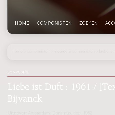
HOME
COMPONISTEN
ZOEKEN
ACC
home
>
componisten
> meerdere componisten > Liebe ist 
COMPOSITIE
Liebe ist Duft : 1961 / [Te
Bijvanck
Uitgever:
Amsterdam: Donemus, cop. 1962