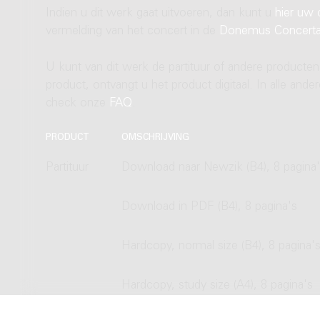
Indien u dit werk gaat uitvoeren, dan kunt u
hier uw 
vermelding van het concert in de
Donemus Concert
U kunt van dit werk de partituur of andere producten
product, ontvangt u het product digitaal. In alle and
check onze
FAQ
.
PRODUCT
OMSCHRIJVING
Partituur
Download naar Newzik (B4), 8 pagina
Download in PDF (B4), 8 pagina's
Hardcopy, normal size (B4), 8 pagina'
Hardcopy, study size (A4), 8 pagina's