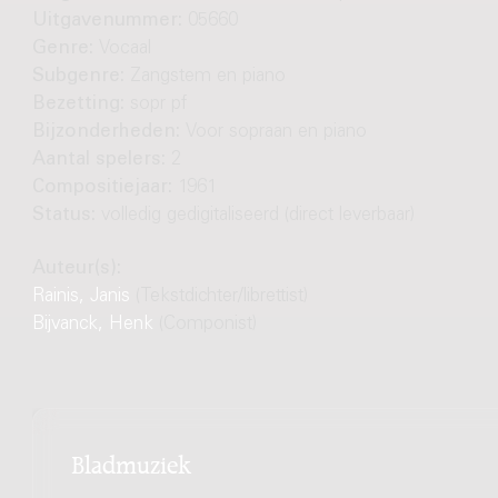
Uitgavenummer:
05660
Genre:
Vocaal
Subgenre:
Zangstem en piano
Bezetting:
sopr pf
Bijzonderheden:
Voor sopraan en piano
Aantal spelers:
2
Compositiejaar:
1961
Status:
volledig gedigitaliseerd (direct leverbaar)
Auteur(s):
Rainis, Janis
(Tekstdichter/librettist)
Bijvanck, Henk
(Componist)
Bladmuziek