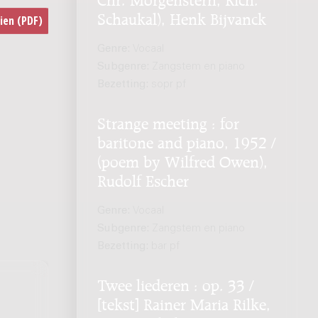
Schaukal), Henk Bijvanck
Genre:
Vocaal
Subgenre:
Zangstem en piano
Bezetting:
sopr pf
Strange meeting : for
baritone and piano, 1952 /
(poem by Wilfred Owen),
Rudolf Escher
Genre:
Vocaal
Subgenre:
Zangstem en piano
Bezetting:
bar pf
Twee liederen : op. 33 /
[tekst] Rainer Maria Rilke,