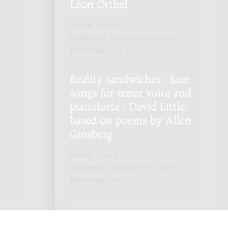
Léon Orthel
Genre:
Vocaal
Subgenre:
Zangstem en piano
Bezetting:
sopr pf
e,
Reality sandwiches : four
songs for tenor voice and
pianoforte / David Little;
based on poems by Allen
Ginsberg
Genre:
Vocaal
Subgenre:
Zangstem en piano
Bezetting:
ten pf