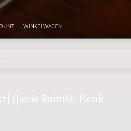
OUNT
WINKELWAGEN
Duft
xt] (Janis Rainis), Henk