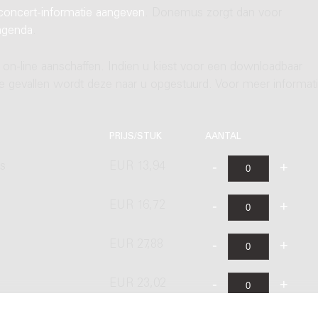
concert-informatie aangeven
. Donemus zorgt dan voor
agenda
.
 on-line aanschaffen. Indien u kiest voor een downloadbaar
ere gevallen wordt deze naar u opgestuurd. Voor meer informati
PRIJS/STUK
AANTAL
's
EUR 13,94
EUR 16,72
s
EUR 27,88
EUR 23,02