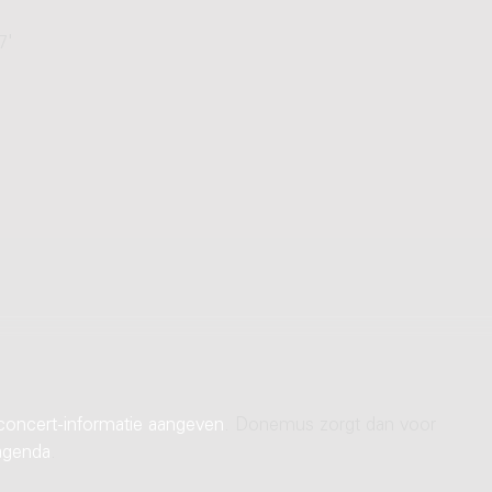
7'
concert-informatie aangeven
. Donemus zorgt dan voor
agenda
.