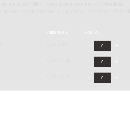
 on-line aanschaffen. Indien u kiest voor een downloadbaar
ere gevallen wordt deze naar u opgestuurd. Voor meer informati
PRIJS/STUK
AANTAL
a's
EUR 17,09
EUR 20,50
's
EUR 34,18