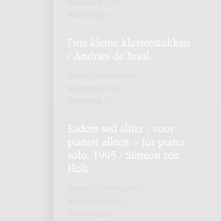
Subgenre:
Cello
Bezetting:
vc
Drie kleine klavierstukken
/ Andries de Braal
Genre:
Kamermuziek
Subgenre:
Piano
Bezetting:
pf
Eadem sed aliter : voor
pianist alleen = for piano
solo, 1995 / Simeon ten
Holt
Genre:
Kamermuziek
Subgenre:
Piano
Bezetting:
pf