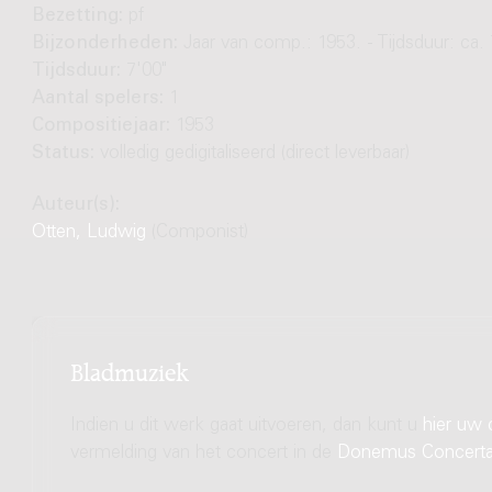
Bezetting:
pf
Bijzonderheden:
Jaar van comp.: 1953. - Tijdsduur: ca. 
Tijdsduur:
7'00"
Aantal spelers:
1
Compositiejaar:
1953
Status:
volledig gedigitaliseerd (direct leverbaar)
Auteur(s):
Otten, Ludwig
(Componist)
Bladmuziek
Indien u dit werk gaat uitvoeren, dan kunt u
hier uw 
vermelding van het concert in de
Donemus Concert