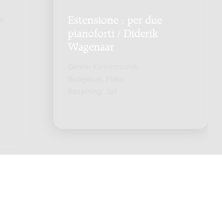
Estensione : per due
e,
pianoforti / Diderik
Wagenaar
Genre:
Kamermuziek
Subgenre:
Piano
Bezetting:
2pf