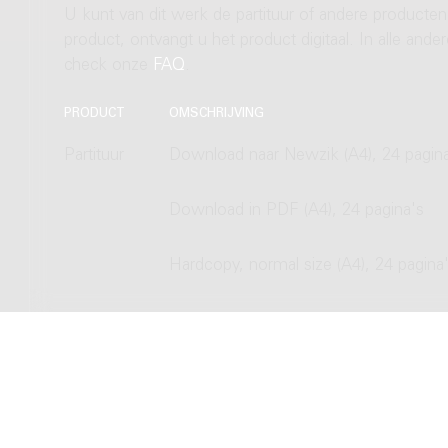
U kunt van dit werk de partituur of andere producten
product, ontvangt u het product digitaal. In alle and
check onze
FAQ
.
PRODUCT
OMSCHRIJVING
Partituur
Download naar Newzik (A4), 24 pagin
Download in PDF (A4), 24 pagina's
Hardcopy, normal size (A4), 24 pagina