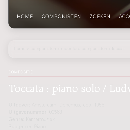
HOME
COMPONISTEN
ZOEKEN
ACC
home
>
componisten
> meerdere componisten > Toccata
COMPOSITIE
Toccata : piano solo / Lu
Uitgever:
Amsterdam: Donemus, cop. 1956
Uitgavenummer:
00568
Genre:
Kamermuziek
Subgenre:
Piano