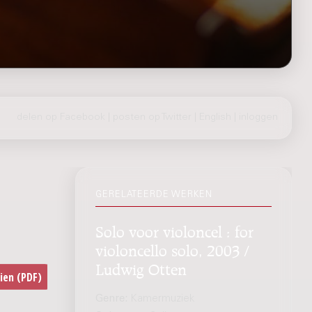
delen op Facebook
|
posten op Twitter
|
English
|
inloggen
GERELATEERDE WERKEN
Solo voor violoncel : for
violoncello solo, 2003 /
Ludwig Otten
Genre:
Kamermuziek