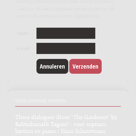
Heeft u interesse om dit werk aan te schaffen?
Laat ons dit dan vrijblijvend weten zodat we dit
werk met voorrang kunnen digitaliseren.
Naam
E-mail
GERELATEERDE WERKEN
Three dialogues (from "The Gardener" by
Rabindranath Tagore) : voor sopraan,
bariton en piano / Hans Schouwman