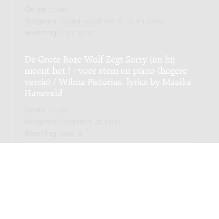
Genre:
Vocaal
Subgenre:
Vocaal ensemble (2-12) en piano
Bezetting:
sopr bar pf
De Grote Boze Wolf Zegt Sorry (en hij
meent het.) : voor stem en piano (hogere
versie) / Wilma Pistorius; lyrics by Maaike
Haneveld
Genre:
Vocaal
Subgenre:
Zangstem en piano
Bezetting:
zang pf
12 liederen op tekst van H. Marsman :
voor hoge stem en piano, op. 90 / door
Herman Mulder
Genre:
Vocaal
Subgenre:
Zangstem en piano