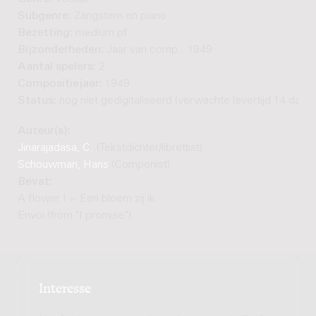
Subgenre:
Zangstem en piano
Bezetting:
medium pf
Bijzonderheden:
Jaar van comp.: 1949
Aantal spelers:
2
Compositiejaar:
1949
Status:
nog niet gedigitaliseerd (verwachte levertijd 14 dage
Auteur(s):
Jinarajadasa, C.
(Tekstdichter/librettist)
Schouwman, Hans
(Componist)
Bevat:
A flower I = Een bloem zij ik
Envoi (from "I promise")
Interesse