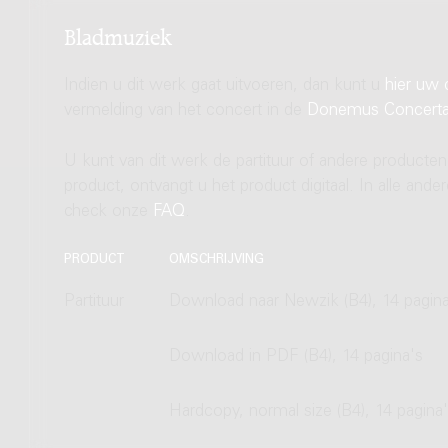
Bladmuziek
Indien u dit werk gaat uitvoeren, dan kunt u
hier uw 
vermelding van het concert in de
Donemus Concert
U kunt van dit werk de partituur of andere producten
product, ontvangt u het product digitaal. In alle and
check onze
FAQ
.
PRODUCT
OMSCHRIJVING
Partituur
Download naar Newzik (B4), 14 pagina
Download in PDF (B4), 14 pagina's
Hardcopy, normal size (B4), 14 pagina