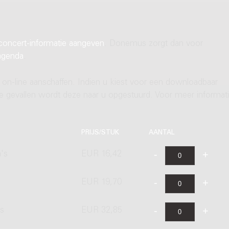
concert-informatie aangeven
. Donemus zorgt dan voor
agenda
.
 on-line aanschaffen. Indien u kiest voor een downloadbaar
ere gevallen wordt deze naar u opgestuurd. Voor meer informati
PRIJS/STUK
AANTAL
's
EUR 16,42
EUR 19,70
's
EUR 32,85