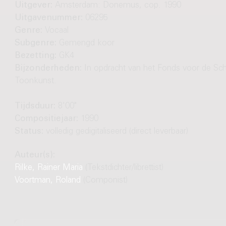
Uitgever:
Amsterdam: Donemus, cop. 1990
Uitgavenummer:
06295
Genre:
Vocaal
Subgenre:
Gemengd koor
Bezetting:
GK4
Bijzonderheden:
In opdracht van het Fonds voor de S
Toonkunst.
Tijdsduur:
8'00"
Compositiejaar:
1990
Status:
volledig gedigitaliseerd (direct leverbaar)
Auteur(s):
Rilke, Rainer Maria
(Tekstdichter/librettist)
Voortman, Roland
(Componist)