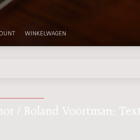
OUNT
WINKELWAGEN
hor / Roland Voortman; Tex