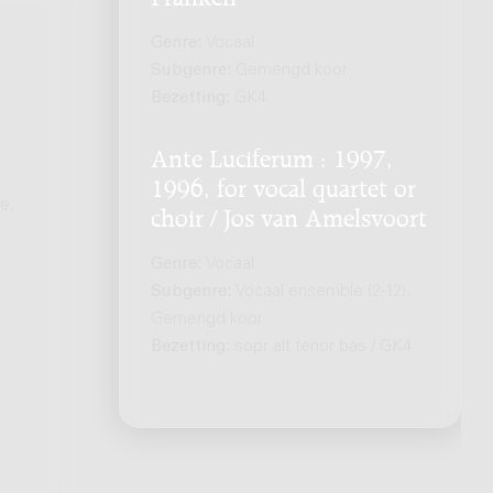
Genre:
Vocaal
Subgenre:
Gemengd koor
Bezetting:
GK4
Ante Luciferum : 1997,
1996, for vocal quartet or
e,
choir / Jos van Amelsvoort
Genre:
Vocaal
Subgenre:
Vocaal ensemble (2-12);
Gemengd koor
Bezetting:
sopr alt tenor bas / GK4