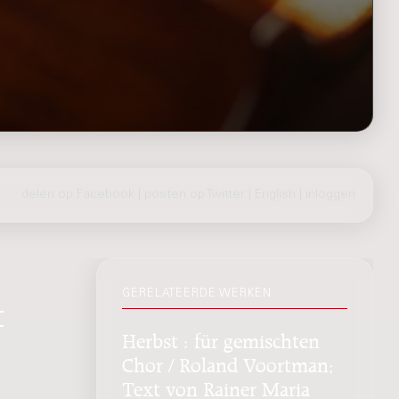
delen op Facebook
|
posten op Twitter
|
English
|
inloggen
GERELATEERDE WERKEN
t
Herbst : für gemischten
Chor / Roland Voortman;
Text von Rainer Maria