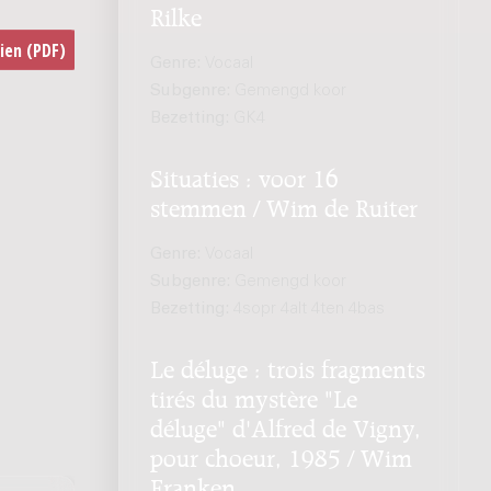
Rilke
Genre:
Vocaal
Subgenre:
Gemengd koor
Bezetting:
GK4
Situaties : voor 16
stemmen / Wim de Ruiter
Genre:
Vocaal
Subgenre:
Gemengd koor
Bezetting:
4sopr 4alt 4ten 4bas
Le déluge : trois fragments
tirés du mystère "Le
déluge" d'Alfred de Vigny,
pour choeur, 1985 / Wim
Franken