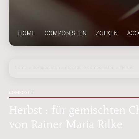
HOME
COMPONISTEN
ZOEKEN
ACC
home
>
componisten
> meerdere componisten > Herbst
COMPOSITIE
Herbst : für gemischten C
von Rainer Maria Rilke