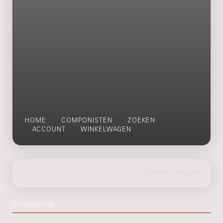
HOME
COMPONISTEN
ZOEKEN
ACCOUNT
WINKELWAGEN
COMPOSITIE