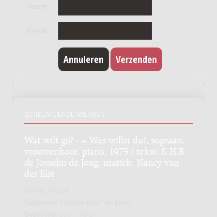
Naam
E-mail
GERELATEERDE WERKEN
Wat wilt gij? : = Was willst du?, sopraan,
vrouwenkoor, piano, 1975 / tekst: K.H.R.
de Josselin de Jong, muziek: Nancy van
der Elst
Genre:
Vocaal
Subgenre:
Vrouwenkoor en piano
Bezetting:
sopr VK3 pf