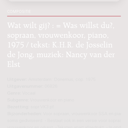
COMPOSITIE
Wat wilt gij? : = Was willst du?,
sopraan, vrouwenkoor, piano,
1975 / tekst: K.H.R. de Josselin
de Jong, muziek: Nancy van der
Elst
Uitgever:
Amsterdam: Donemus, cop. 1975
Uitgavenummer:
06826
Genre:
Vocaal
Subgenre:
Vrouwenkoor en piano
Bezetting:
sopr VK3 pf
Bijzonderheden:
Voor sopraan, vrouwenkoor SSA en piano. -
soms gediviseerd. - Bestaat ook in een versie voor sopraan,
vrouwenkoor en orkest. - Teksten apart afgedrukt. - In opdrac