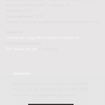
het Cultuur Fonds BUMA. - Tijdsduur: 9'
Tijdsduur:
9'00"
Compositiejaar:
1975
Status:
nog niet gedigitaliseerd (verwachte levertijd 14 dage
Auteur(s):
Josselin de Jong, Kitty Henriette Rodolpha de
(Tekstdichter/librettist)
Elst, Nancy van der
(Componist)
Interesse
Heeft u interesse om dit werk aan te schaffen?
Laat ons dit dan vrijblijvend weten zodat we dit
werk met voorrang kunnen digitaliseren.