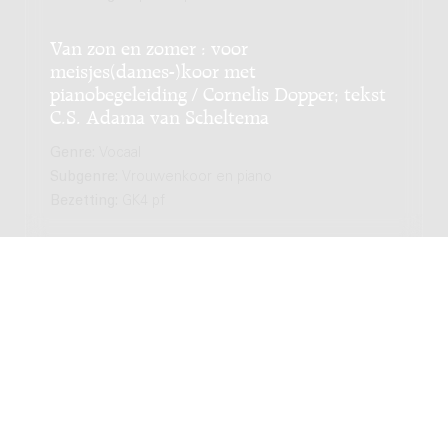
Van zon en zomer : voor
meisjes(dames-)koor met
pianobegeleiding / Cornelis Dopper; tekst
C.S. Adama van Scheltema
Genre:
Vocaal
Subgenre:
Vrouwenkoor en piano
Bezetting:
GK4 pf
Rouw om het jaar : voor vierstemmig
vrouwenkoor en piano, (1886) / tekst:
Albert Verwey, Alphons Diepenbrock
Genre:
Vocaal
Subgenre:
Vrouwenkoor en piano
Bezetting:
VK4 pf
D'ou viens-tu bergère : Pour choeur (ou