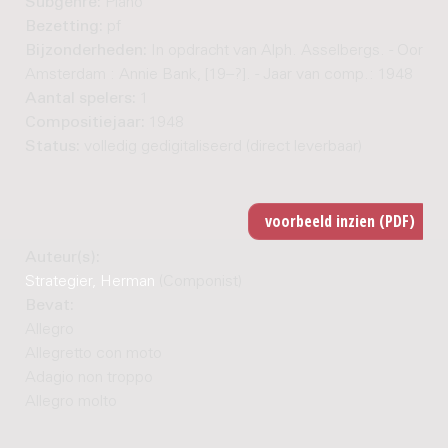
Subgenre:
Piano
Bezetting:
pf
Bijzonderheden:
In opdracht van Alph. Asselbergs. - Oorspr.
Amsterdam : Annie Bank, [19--?]. - Jaar van comp.: 1948
Aantal spelers:
1
Compositiejaar:
1948
Status:
volledig gedigitaliseerd (direct leverbaar)
Auteur(s):
Strategier, Herman
(Componist)
Bevat:
Allegro
Allegretto con moto
Adagio non troppo
Allegro molto