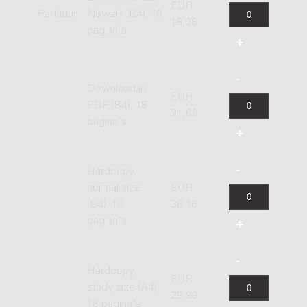
EUR
Partituur
Newzik (B4), 18
18,08
pagina's
Download in
EUR
PDF (B4), 18
21,69
pagina's
Hardcopy,
normal size
EUR
(B4), 18
36,16
pagina's
Hardcopy,
EUR
study size (A4),
29,99
18 pagina's