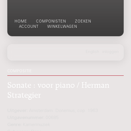
HOME
COMPONISTEN
ZOEKEN
ACCOUNT
WINKELWAGEN
COMPOSITIE
Sonate : voor piano / Herman
Strategier
Uitgever:
Amsterdam: Donemus, cop. 1963
Uitgavenummer:
00685
Genre:
Kamermuziek