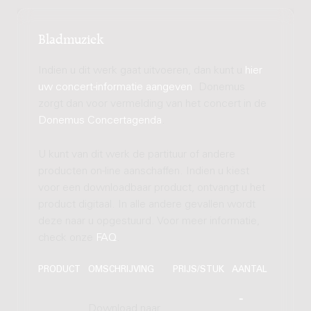
Bladmuziek
Indien u dit werk gaat uitvoeren, dan kunt u
hier
uw concert-informatie aangeven
. Donemus
zorgt dan voor vermelding van het concert in de
Donemus Concertagenda
.
U kunt van dit werk de partituur of andere
producten on-line aanschaffen. Indien u kiest
voor een downloadbaar product, ontvangt u het
product digitaal. In alle andere gevallen wordt
deze naar u opgestuurd. Voor meer informatie,
check onze
FAQ
.
PRODUCT
OMSCHRIJVING
PRIJS/STUK
AANTAL
Download naar