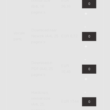
normal size
EUR
(B4), 18
36,16
pagina's
Download naar
Vocale
Newzik (A4), 25
EUR 8,72
partij
pagina's
Download in
EUR
PDF (A4), 25
10,46
pagina's
Hardcopy,
normal size
EUR 17,44
(A4), 25