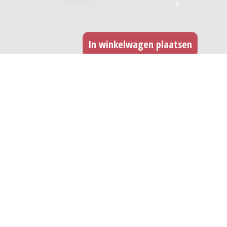
pagina's
GERELATEERDE WERKEN
Burlesque / Jan Pouwels
Genre:
Orkest
Subgenre:
Orkest
Bezetting:
2222 4230 timp perc xyl pf str
Tales of a Pilgrimage : for SATB choir and
violoncello / Rieteke Hölscher