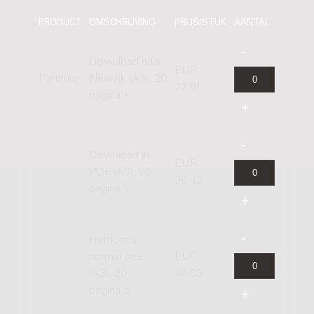
PRODUCT
OMSCHRIJVING
PRIJS/STUK
AANTAL
Download naar
EUR
Partituur
Newzik (A3), 20
22,01
pagina's
Download in
EUR
PDF (A3), 20
26,42
pagina's
Hardcopy,
normal size
EUR
(A3), 20
44,03
pagina's