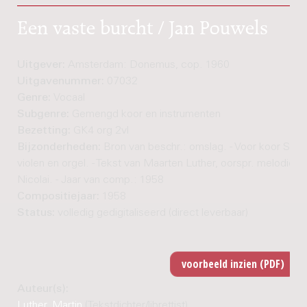
Een vaste burcht / Jan Pouwels
Uitgever:
Amsterdam: Donemus, cop. 1960
Uitgavenummer:
07032
Genre:
Vocaal
Subgenre:
Gemengd koor en instrumenten
Bezetting:
GK4 org 2vl
Bijzonderheden:
Bron van beschr.: omslag. - Voor koor SAT
violen en orgel. - Tekst van Maarten Luther, oorspr. melodie v
Nicolai. - Jaar van comp.: 1958
Compositiejaar:
1958
Status:
volledig gedigitaliseerd (direct leverbaar)
Auteur(s):
Luther, Martin
(Tekstdichter/librettist)