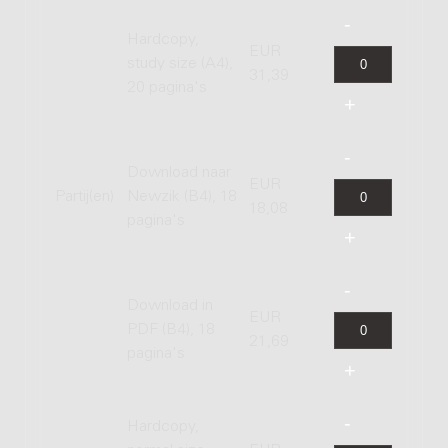
Hardcopy,
EUR
study size (A4),
31,39
20 pagina's
Download naar
EUR
Partij(en)
Newzik (B4), 18
18,08
pagina's
Download in
EUR
PDF (B4), 18
21,69
pagina's
Hardcopy,