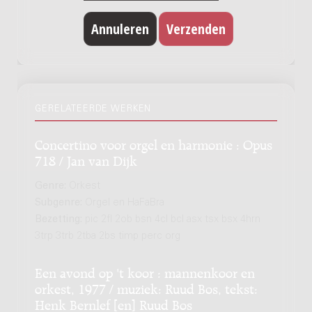
GERELATEERDE WERKEN
Concertino voor orgel en harmonie : Opus
718 / Jan van Dijk
Genre:
Orkest
Subgenre:
Orgel en HaFaBra
Bezetting:
pic 2fl 2ob bsn 4cl bcl asx tsx bsx 4hrn
3trp 3trb 2tba 2bs timp perc org
Een avond op 't koor : mannenkoor en
orkest, 1977 / muziek: Ruud Bos, tekst:
Henk Bernlef [en] Ruud Bos