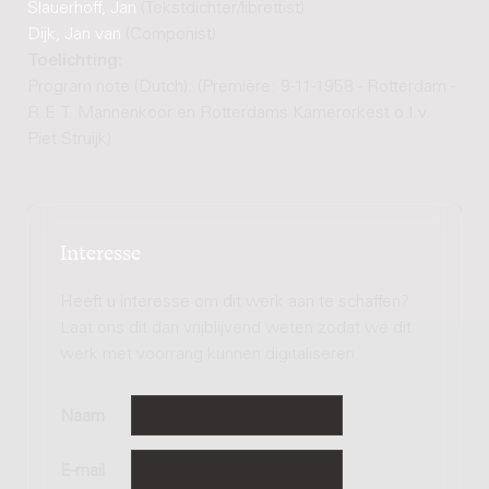
Slauerhoff, Jan
(Tekstdichter/librettist)
Dijk, Jan van
(Componist)
Toelichting:
Program note (Dutch): (Première: 9-11-1958 - Rotterdam -
R.E.T. Mannenkoor en Rotterdams Kamerorkest o.l.v.
Piet Struijk)
Interesse
Heeft u interesse om dit werk aan te schaffen?
Laat ons dit dan vrijblijvend weten zodat we dit
werk met voorrang kunnen digitaliseren.
Naam
E-mail