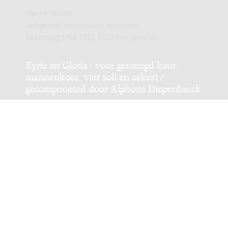
Genre:
Vocaal
Subgenre:
Mannenkoor en orkest
Bezetting:
MK4 2222 2330 timp perc str
Kyrie en Gloria : voor gemengd koor,
mannenkoor, vier soli en orkest /
gecomponeerd door Alphons Diepenbrock
Genre:
Vocaal
Subgenre:
Gemengd koor en orkest; Mannenkoor
en orkest
Bezetting:
sopr alt ten bas GK4 MK4 5343 4441 timp
str
De Emmausgangers : cantate voor soli,
koor en klein orkest, (Lucas 24: 13-34) /
Simon Pluister
Genre:
Vocaal