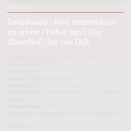
COMPOSITIE
Zwartbaard : voor mannenkoor
en orkest / [tekst van:] (Jan
Slauerhof), Jan van Dijk
Uitgever:
Amsterdam: Donemus, cop. 1958
Uitgavenummer:
07045
Genre:
Vocaal
Subgenre:
Mannenkoor en orkest
Bezetting:
MK4 2222 2310 timp perc str
Bijzonderheden:
Aan Piet Struyk en zijn R.E.T. Mannenkoor
Tijdsduur:
10'00"
Compositiejaar:
1958
Status:
nog niet gedigitaliseerd (verwachte levertijd 14 dage
Auteur(s):