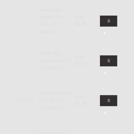
Hardcopy,
normal size
EUR
(B4), 28
44,45
pagina's
Hardcopy,
EUR
study size (A4),
36,97
28 pagina's
Download naar
EUR
Partij(en)
Newzik (B4),
26,78
39 pagina's
Download in