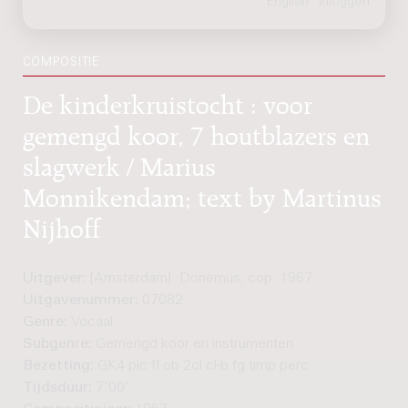
COMPOSITIE
De kinderkruistocht : voor
gemengd koor, 7 houtblazers en
slagwerk / Marius
Monnikendam; text by Martinus
Nijhoff
Uitgever:
[Amsterdam]: Donemus, cop. 1967
Uitgavenummer:
07082
Genre:
Vocaal
Subgenre:
Gemengd koor en instrumenten
Bezetting:
GK4 pic fl ob 2cl cl-b fg timp perc
Tijdsduur:
7'00"