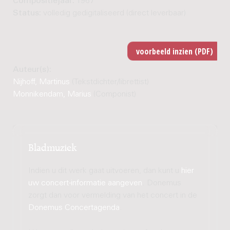
Compositiejaar:
1967
Status:
volledig gedigitaliseerd (direct leverbaar)
Auteur(s):
Nijhoff, Martinus
(Tekstdichter/librettist)
Monnikendam, Marius
(Componist)
Bladmuziek
Indien u dit werk gaat uitvoeren, dan kunt u
hier
uw concert-informatie aangeven
. Donemus
zorgt dan voor vermelding van het concert in de
Donemus Concertagenda
.