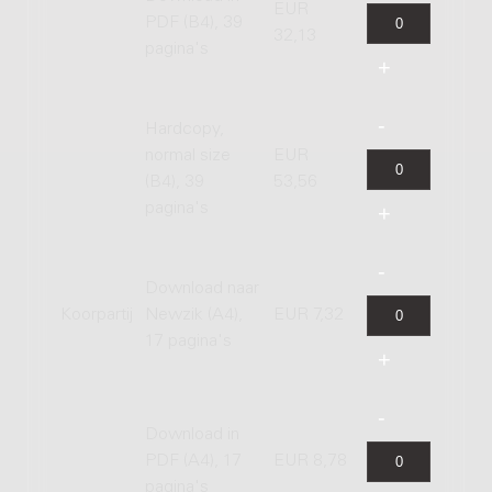
EUR
PDF (B4), 39
32,13
pagina's
Hardcopy,
normal size
EUR
(B4), 39
53,56
pagina's
Download naar
Koorpartij
Newzik (A4),
EUR 7,32
17 pagina's
Download in
PDF (A4), 17
EUR 8,78
pagina's