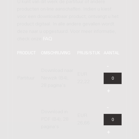
U kunt van dit werk de partituur of andere
producten on-line aanschaffen. Indien u kiest
voor een downloadbaar product, ontvangt u het
product digitaal. In alle andere gevallen wordt
deze naar u opgestuurd. Voor meer informatie,
check onze
FAQ
.
PRODUCT
OMSCHRIJVING
PRIJS/STUK
AANTAL
Download naar
EUR
Partituur
Newzik (B4),
22,22
28 pagina's
Download in
EUR
PDF (B4), 28
26,66
pagina's