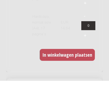
Hardcopy,
normal size
EUR
(A4), 17
14,64
pagina's
GERELATEERDE WERKEN
De kinderkruistocht : voor gemengd koor,
7 houtblazers en slagwerk / Marius