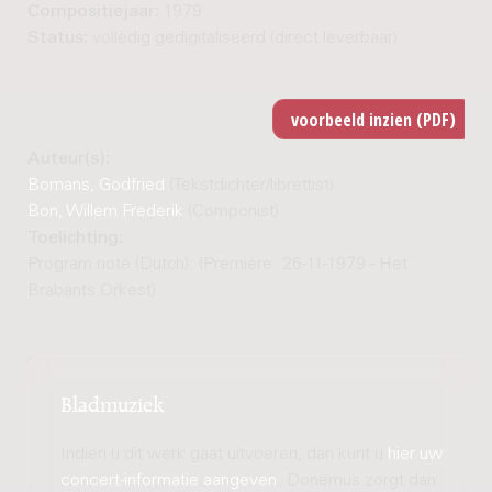
Compositiejaar:
1979
Status:
volledig gedigitaliseerd (direct leverbaar)
Auteur(s):
Bomans, Godfried
(Tekstdichter/librettist)
Bon, Willem Frederik
(Componist)
Toelichting:
Program note (Dutch): (Première: 26-11-1979 - Het
Brabants Orkest)
Bladmuziek
Indien u dit werk gaat uitvoeren, dan kunt u
hier uw
concert-informatie aangeven
. Donemus zorgt dan