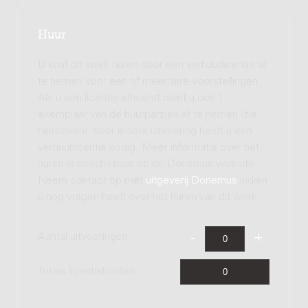
Huur
U kunt dit werk huren door een verhuurlicentie af
te nemen voor een of meerdere voorstellingen.
Als u een licentie afneemt dient u ook 1
exemplaar van de huurpartijen af te nemen (zie
hierboven). Voor iedere uitvoering heeft u een
verhuurlicentie nodig. Meer informatie over het
huren is beschikbaar op de Donemus website.
Neem contact op met
uitgeverij Donemus
indien
u nog vragen heeft over het huren van dit werk.
Aantal uitvoeringen
Totale licentiekosten