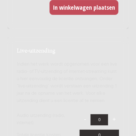
Live-uitzending
Indien het werk wordt opgenomen voor een live
radio- of TV-uitzending of internet-streaming kunt
u hier eenvoudig de licentie ontvangen. Onder
'live-uitzending' wordt verstaan een uitzending 1
jaar na de opname van het werk. Voor elke
uitzending dient u een licentie af te nemen.
Audio uitzending (radio,
internet)
Totale licentie kosten