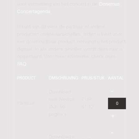
voor vermelding van het concert in de
Donemus
Concertagenda
.
U kunt van dit werk de partituur of andere
producten on-line aanschaffen. Indien u kiest voor
een downloadbaar product, ontvangt u het product
digitaal. In alle andere gevallen wordt deze naar u
opgestuurd. Voor meer informatie, check onze
FAQ
.
PRODUCT
OMSCHRIJVING
PRIJS/STUK
AANTAL
Download
naar Newzik
EUR
Partituur
(A3), 98
61,12
pagina's
Download in