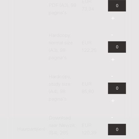
EUR
PDF (A3), 98
73,34
pagina's
Hardcopy,
normal size
EUR
(A3), 98
122,25
pagina's
Hardcopy,
study size
EUR
(A4), 98
85,80
pagina's
Download
naar Newzik
EUR
Huurpartij(en)
(B4), 265
120,39