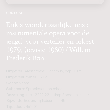
COMPOSITIE
Erik's wonderbaarlijke reis :
instrumentale opera voor de
jeugd, voor verteller en orkest,
1979, (revisie 1980) / Willem
Frederik Bon
Uitgever:
Amsterdam: Donemus, cop. 1979
Uitgavenummer:
07121
Genre:
Vocaal
Subgenre:
Spreekstem en orkest
Bezetting:
recit 2222 2211 timp 3perc cel hp str
Bijzonderheden:
Tijdsduur: ca. 45'
Tijdsduur:
45'00"