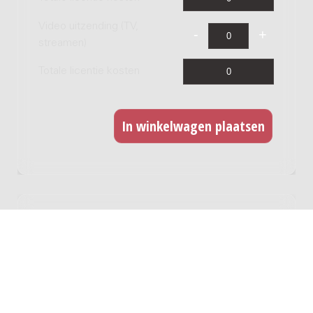
Video uitzending (TV,
streamen)
Totale licentie kosten
CD opname
Indien u dit werk wilt opnemen op CD kunt u hier
een licentie afnemen. Voor iedere titel dient u
een licentie af te nemen. Deze licentie betreft
ook een digitale release.